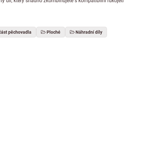
 díl, který snadno zkombinujete s kompatibilní rukojetí
část pěchovadla
Ploché
Náhradní díly