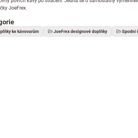
vný povrch kávy po stlačení. Jedná se o samostatný vyměnitelný
čky JoeFrex.
gorie
oplňky ke kávovarům
JoeFrex designové doplňky
Spodní 