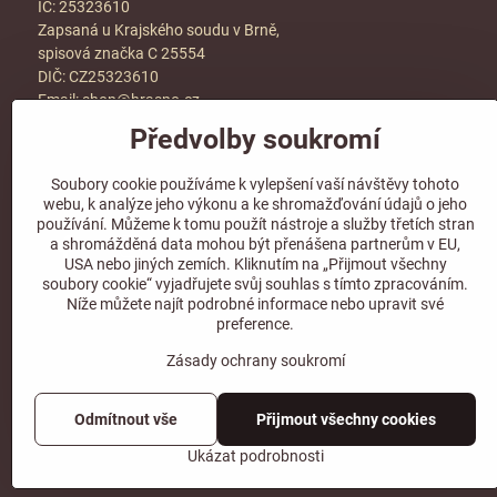
IČ: 25323610
Zapsaná u Krajského soudu v Brně,
spisová značka C 25554
DIČ: CZ25323610
Email:
shop@hraspo.cz
Předvolby soukromí
Obchodní podmínky
Ke stažení
Soubory cookie používáme k vylepšení vaší návštěvy tohoto
Více info v sekci
kontakt
webu, k analýze jeho výkonu a ke shromažďování údajů o jeho
používání. Můžeme k tomu použít nástroje a služby třetích stran
a shromážděná data mohou být přenášena partnerům v EU,
USA nebo jiných zemích. Kliknutím na „Přijmout všechny
soubory cookie“ vyjadřujete svůj souhlas s tímto zpracováním.
Sledujte naše sociální sítě!
Níže můžete najít podrobné informace nebo upravit své
preference.
Zásady ochrany soukromí
Odmítnout vše
Přijmout všechny cookies
Ukázat podrobnosti