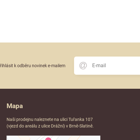
přihlásit k odběru novinek e-mailem
Mapa
Naši prodejnu naleznete na ulici Tuřanka 107
(vjezd do areálu z ulice Drážní) v Brně-Slatině.