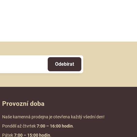
Odebírat
Provozní doba
Naše kamenná prodejna je otevřena každý všední den!
Pondělí až čtvrtek
7:00
– 16:00 hodin
.
Pátek
7:00 – 15:00 hodin
.