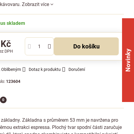
u kávovaru.
Zobrazit více
kus skladem
 Kč
Do košíku
Novinky
ez DPH
k Oblíbeným
Dotaz k produktu
Doručení
slo:
123604
0
m základny. Základna s průměrem 53 mm je navržena pro
ěrnou extrakci espressa. Plochý tvar spodní části zaručuje