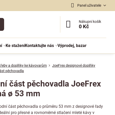
Panel uživatele
Nákupní košík
0 Kč
ní
Ke stažení
Kontaktujte nás
Výprodej, bazar
třeby a doplňky ke kávovarům
JoeFrex designové doplňky
ást pěchovadla
ní část pěchovadla JoeFrex
há ø 53 mm
odní část pěchovadla o průměru 53 mm z designové řady
deální pro přesné a rovnoměrné stlačení mleté kávy v