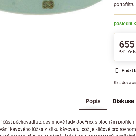
portafiltr
poslední 
655
541 Kč
b
Přidat 
Skladové čí
Popis
Diskuse
í část pěchovadla z designové řady JoeFrex s plochým profile
vání kávového lůžka v sítku kávovaru, což je klíčové pro rovnom