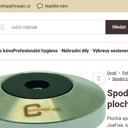
shop@hraspo.cz
Napište nám
Hledat
a kávu
Profesionální hygiena
Náhradní díly
Výkresy sestave
Úvod
Po
Spodní č
Spod
ploc
Plochá sp
JoeFrex. I