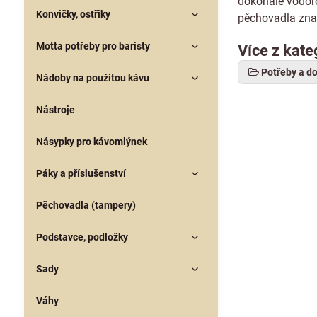
dokonale vodoro
Konvičky, ostřiky
pěchovadla zna
Motta potřeby pro baristy
Více z kate
Potřeby a d
Nádoby na použitou kávu
Nástroje
Násypky pro kávomlýnek
Páky a příslušenství
Pěchovadla (tampery)
Podstavce, podložky
Sady
Váhy