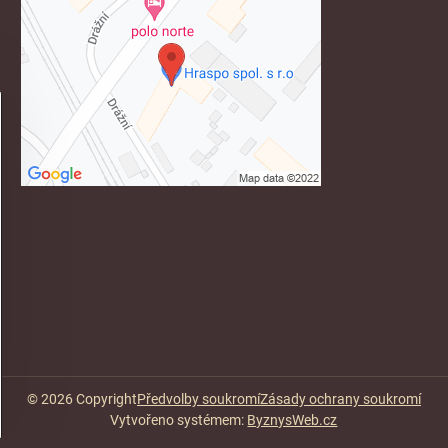
©
2026
Copyright
Předvolby soukromí
Zásady ochrany soukromí
Vytvořeno systémem:
ByznysWeb.cz