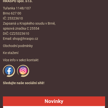
HRASPO spol. s r.o.
Tuřanka 1148/107
Brno 627 00
IČ: 25323610
Zapsaná u Krajského soudu v Brně,
spisová značka C 25554
DIČ: CZ25323610
Email:
shop@hraspo.cz
Obchodní podmínky
Ke stažení
Více info v sekci
kontakt
Sledujte naše sociální sítě!
Novinky