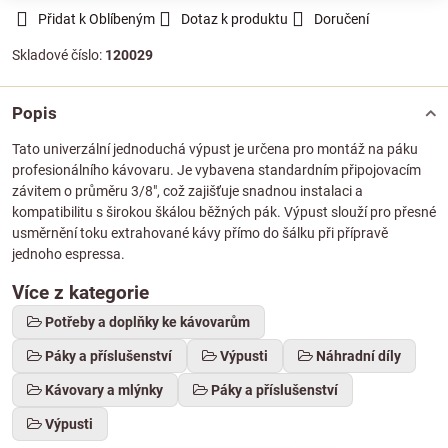
Přidat k Oblíbeným
Dotaz k produktu
Doručení
Skladové číslo:
120029
Popis
Tato univerzální jednoduchá výpust je určena pro montáž na páku
profesionálního kávovaru. Je vybavena standardním připojovacím
závitem o průměru 3/8", což zajišťuje snadnou instalaci a
kompatibilitu s širokou škálou běžných pák. Výpust slouží pro přesné
usměrnění toku extrahované kávy přímo do šálku při přípravě
jednoho espressa.
Více z kategorie
Potřeby a doplňky ke kávovarům
Páky a příslušenství
Výpusti
Náhradní díly
Kávovary a mlýnky
Páky a příslušenství
Výpusti