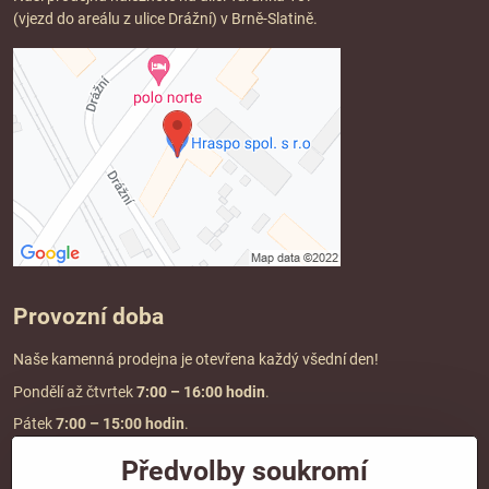
(vjezd do areálu z ulice Drážní) v Brně-Slatině.
Provozní doba
Naše kamenná prodejna je otevřena každý všední den!
Pondělí až čtvrtek
7:00
– 16:00 hodin
.
Pátek
7:00 – 15:00 hodin
.
Předvolby soukromí