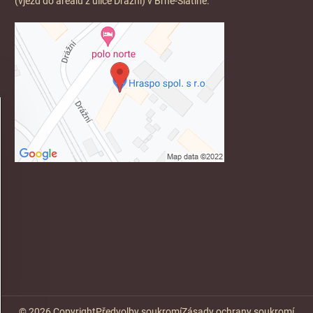
(vjezd do areálu z ulice Drážní) v Brně-Slatině.
©
2026
Copyright
Předvolby soukromí
Zásady ochrany soukromí