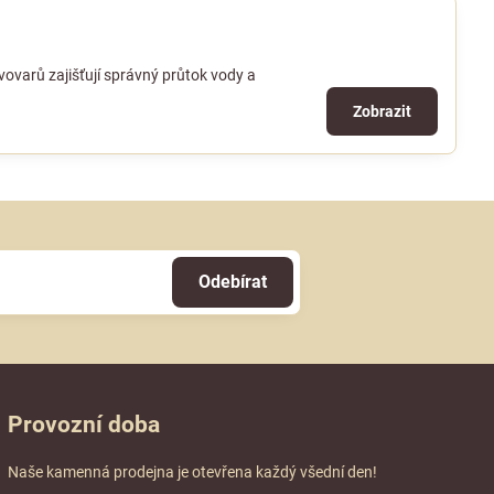
vovarů zajišťují správný průtok vody a
Zobrazit
Odebírat
Provozní doba
Naše kamenná prodejna je otevřena každý všední den!