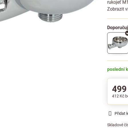
rukojeť M
Zobrazit v
poslední 
499
412 Kč
b
Přidat 
Skladové čí