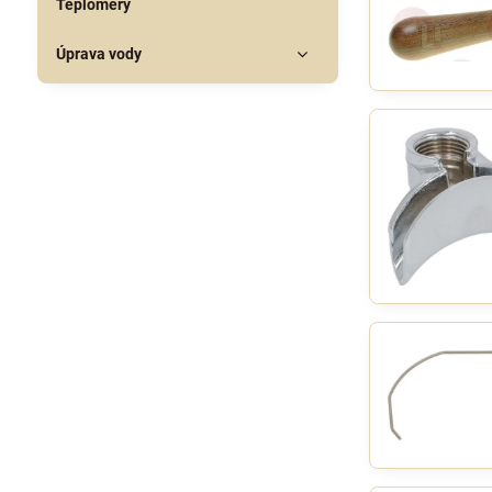
Teploměry
Úprava vody