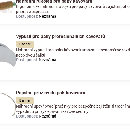
Náhradní rukojeti pro páky kávovarů
Ergonomické náhradní rukojeti pro páky kávovarů zajišťují poh
přípravě espressa.
Dostupnost:
Neznámá
Výpusti pro páky profesionálních kávovarů
Banner
Náhradní výpusti pro páky kávovarů umožňují rovnoměrné rozdě
nebo dvou šálků.
Dostupnost:
Neznámá
Pojistné pružiny do pák kávovarů
Banner
Náhradní upevňovací pružinky pro bezpečné zajištění filtrační m
vypadnutí při vyklepávání kávové sedliny.
Dostupnost:
Neznámá