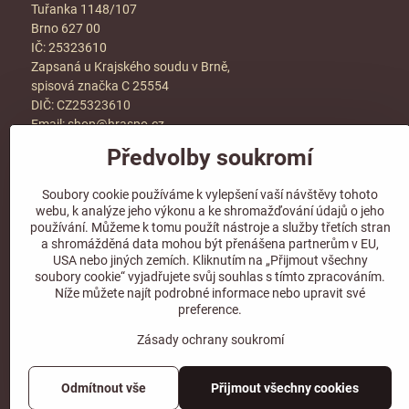
Tuřanka 1148/107
Brno 627 00
IČ: 25323610
Zapsaná u Krajského soudu v Brně,
spisová značka C 25554
DIČ: CZ25323610
Email:
shop@hraspo.cz
Obchodní podmínky
Předvolby soukromí
Ke stažení
Soubory cookie používáme k vylepšení vaší návštěvy tohoto
Více info v sekci
kontakt
webu, k analýze jeho výkonu a ke shromažďování údajů o jeho
používání. Můžeme k tomu použít nástroje a služby třetích stran
a shromážděná data mohou být přenášena partnerům v EU,
USA nebo jiných zemích. Kliknutím na „Přijmout všechny
soubory cookie“ vyjadřujete svůj souhlas s tímto zpracováním.
Sledujte naše sociální sítě!
Níže můžete najít podrobné informace nebo upravit své
preference.
Zásady ochrany soukromí
Odmítnout vše
Přijmout všechny cookies