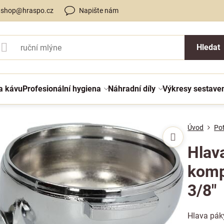
shop@hraspo.cz
Napište nám
Hledat
a kávu
Profesionální hygiena
Náhradní díly
Výkresy sestave
Úvod
Po
Hlav
komp
3/8"
Hlava pák