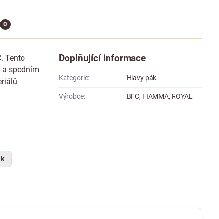
0
Doplňující informace
C. Tento
i a spodním
Kategorie:
Hlavy pák
riálů
Výrobce:
BFC, FIAMMA, ROYAL
ák