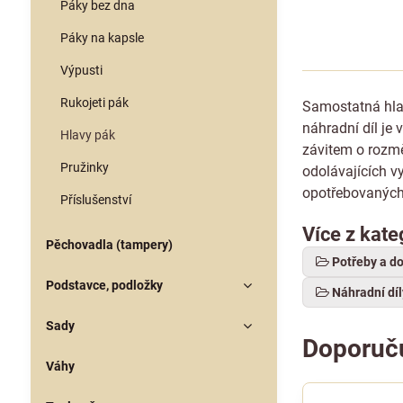
Páky bez dna
Páky na kapsle
Výpusti
Rukojeti pák
Samostatná hlav
náhradní díl je
Hlavy pák
závitem o rozmě
Pružinky
odolávajících v
opotřebovaných
Příslušenství
Více z kate
Pěchovadla (tampery)
Potřeby a d
Podstavce, podložky
Náhradní díl
Sady
Doporuč
Váhy