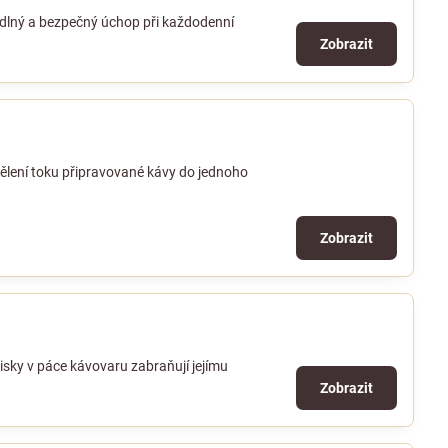
odlný a bezpečný úchop při každodenní
Zobrazit
lení toku připravované kávy do jednoho
Zobrazit
isky v páce kávovaru zabraňují jejímu
Zobrazit