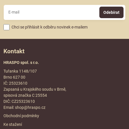
Odebírat
Chci se přihlásit k odběru novinek e-mailem
Kontakt
HRASPO spol. s r.o.
Tuřanka 1148/107
Brno 627 00
IČ: 25323610
Zapsaná u Krajského soudu v Brně,
spisová značka C 25554
DIČ: CZ25323610
Email:
shop@hraspo.cz
Obchodní podmínky
Ke stažení