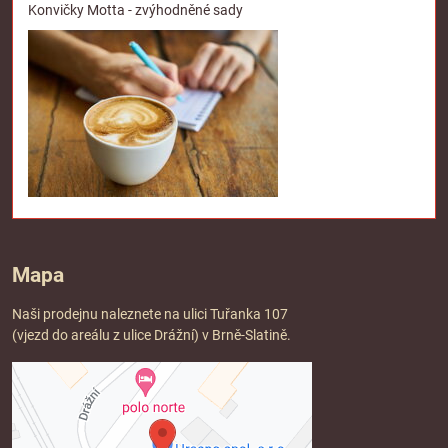
Konvičky Motta - zvýhodněné sady
Mapa
Naši prodejnu naleznete na ulici Tuřanka 107
(vjezd do areálu z ulice Drážní) v Brně-Slatině.