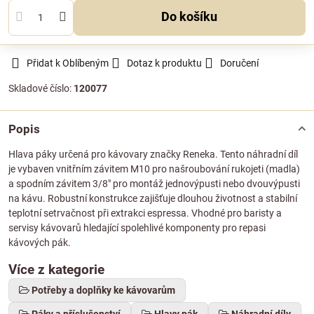
Do košíku
Přidat k Oblíbeným
Dotaz k produktu
Doručení
Skladové číslo:
120077
Popis
Hlava páky určená pro kávovary značky Reneka. Tento náhradní díl
je vybaven vnitřním závitem M10 pro našroubování rukojeti (madla)
a spodním závitem 3/8" pro montáž jednovýpusti nebo dvouvýpusti
na kávu. Robustní konstrukce zajišťuje dlouhou životnost a stabilní
teplotní setrvačnost při extrakci espressa. Vhodné pro baristy a
servisy kávovarů hledající spolehlivé komponenty pro repasi
kávových pák.
Více z kategorie
Potřeby a doplňky ke kávovarům
Páky a příslušenství
Hlavy pák
Náhradní díly