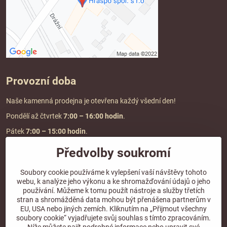
Provozní doba
Naše kamenná prodejna je otevřena každý všední den!
Pondělí až čtvrtek
7:00
– 16:00 hodin
.
Pátek
7:00 – 15:00 hodin
.
Předvolby soukromí
Doprava a platba
Soubory cookie používáme k vylepšení vaší návštěvy tohoto
webu, k analýze jeho výkonu a ke shromažďování údajů o jeho
DOPRAVA ZDARMA
používání. Můžeme k tomu použít nástroje a služby třetích
při objednávce nad
2000 Kč vč. DPH.
stran a shromážděná data mohou být přenášena partnerům v
EU, USA nebo jiných zemích. Kliknutím na „Přijmout všechny
*Nevztahuje se na paletovou přepravu.
soubory cookie“ vyjadřujete svůj souhlas s tímto zpracováním.