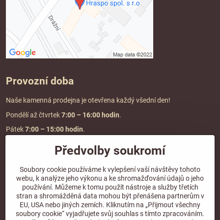
Provozní doba
Naše kamenná prodejna je otevřena každý všední den!
Pondělí až čtvrtek
7:00
– 16:00 hodin
.
Pátek
7:00 – 15:00 hodin
.
Předvolby soukromí
Doprava a platba
Soubory cookie používáme k vylepšení vaší návštěvy tohoto
webu, k analýze jeho výkonu a ke shromažďování údajů o jeho
DOPRAVA ZDARMA
používání. Můžeme k tomu použít nástroje a služby třetích
při objednávce nad
2000 Kč vč. DPH.
stran a shromážděná data mohou být přenášena partnerům v
EU, USA nebo jiných zemích. Kliknutím na „Přijmout všechny
*Nevztahuje se na paletovou přepravu.
soubory cookie“ vyjadřujete svůj souhlas s tímto zpracováním.