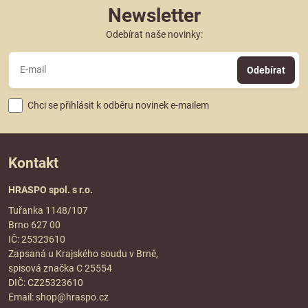
Newsletter
Odebírat naše novinky:
Odebírat
Chci se přihlásit k odběru novinek e-mailem
Kontakt
HRASPO spol. s r.o.
Tuřanka 1148/107
Brno 627 00
IČ: 25323610
Zapsaná u Krajského soudu v Brně,
spisová značka C 25554
DIČ: CZ25323610
Email:
shop@hraspo.cz