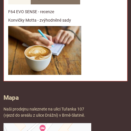
F64 EVO SENSE - recenze
Konvičky Motta - zvýhodněné sady
Mapa
Naši prodejnu naleznete na ulici Tuřanka 107
(vjezd do areálu z ulice Drážní) v Brně-Slatině.