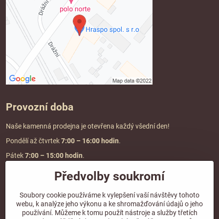
Provozní doba
Naše kamenná prodejna je otevřena každý všední den!
Pondělí až čtvrtek
7:00
– 16:00 hodin
.
Pátek
7:00 – 15:00 hodin
.
Předvolby soukromí
Doprava a platba
Soubory cookie používáme k vylepšení vaší návštěvy tohoto
webu, k analýze jeho výkonu a ke shromažďování údajů o jeho
DOPRAVA ZDARMA
používání. Můžeme k tomu použít nástroje a služby třetích
při objednávce nad
2000 Kč vč. DPH.