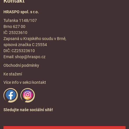
Kontakt
HRASPO spol. s r.o.
Tuřanka 1148/107
Brno 627 00
IČ: 25323610
Zapsaná u Krajského soudu v Brně,
spisová značka C 25554
DIČ: CZ25323610
Email:
shop@hraspo.cz
Obchodní podmínky
Ke stažení
Více info v sekci
kontakt
Sledujte naše sociální sítě!