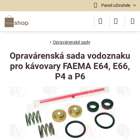
Panel uživatele
Opravárenské sady
Opravárenská sada vodoznaku
pro kávovary FAEMA E64, E66,
P4 a P6