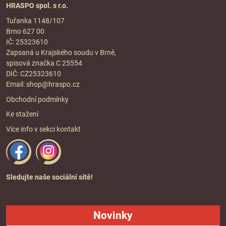
HRASPO spol. s r.o.
Tuřanka 1148/107
Brno 627 00
IČ: 25323610
Zapsaná u Krajského soudu v Brně,
spisová značka C 25554
DIČ: CZ25323610
Email:
shop@hraspo.cz
Obchodní podmínky
Ke stažení
Více info v sekci
kontakt
Sledujte naše sociální sítě!
Novinky