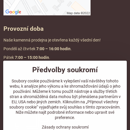
Provozní doba
Naše kamenná prodejna je otevřena každý všední den!
Pondělí až čtvrtek
7:00
– 16:00 hodin
.
Pátek
7:00 – 15:00 hodin
.
Předvolby soukromí
Doprava a platba
Soubory cookie používáme k vylepšení vaší návštěvy tohoto
webu, k analýze jeho výkonu a ke shromažďování údajů o jeho
DOPRAVA ZDARMA
používání. Můžeme k tomu použít nástroje a služby třetích
při objednávce nad
2000 Kč vč. DPH.
stran a shromážděná data mohou být přenášena partnerům v
EU, USA nebo jiných zemích. Kliknutím na „Přijmout všechny
*Nevztahuje se na paletovou přepravu.
soubory cookie“ vyjadřujete svůj souhlas s tímto zpracováním.
Níže můžete najít podrobné informace nebo upravit své
preference.
Zásady ochrany soukromí