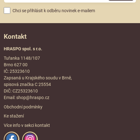
Chci se přihlásit k odběru novinek e-mailem
Kontakt
HRASPO spol. s r.o.
Tuřanka 1148/107
Brno 627 00
IČ: 25323610
Zapsaná u Krajského soudu v Brně,
spisová značka C 25554
DIČ: CZ25323610
Email:
shop@hraspo.cz
Obchodní podmínky
Ke stažení
Více info v sekci
kontakt