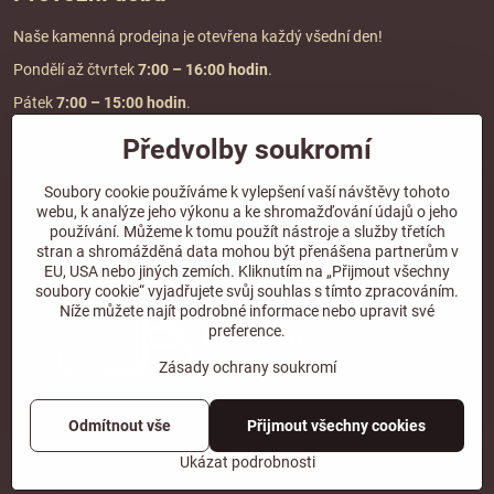
Naše kamenná prodejna je otevřena každý všední den!
Pondělí až čtvrtek
7:00
– 16:00 hodin
.
Pátek
7:00 – 15:00 hodin
.
Předvolby soukromí
Doprava a platba
Soubory cookie používáme k vylepšení vaší návštěvy tohoto
webu, k analýze jeho výkonu a ke shromažďování údajů o jeho
DOPRAVA ZDARMA
používání. Můžeme k tomu použít nástroje a služby třetích
při objednávce nad
2000 Kč vč. DPH.
stran a shromážděná data mohou být přenášena partnerům v
EU, USA nebo jiných zemích. Kliknutím na „Přijmout všechny
*Nevztahuje se na paletovou přepravu.
soubory cookie“ vyjadřujete svůj souhlas s tímto zpracováním.
Níže můžete najít podrobné informace nebo upravit své
preference.
Zásady ochrany soukromí
Odmítnout vše
Přijmout všechny cookies
©
2026
Copyright
Předvolby soukromí
Zásady ochrany soukromí
Ukázat podrobnosti
Vytvořeno systémem:
ByznysWeb.cz