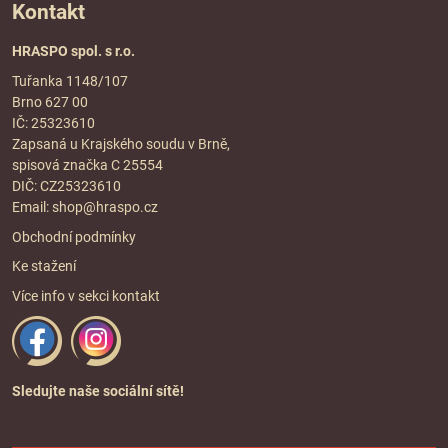
Kontakt
HRASPO spol. s r.o.
Tuřanka 1148/107
Brno 627 00
IČ: 25323610
Zapsaná u Krajského soudu v Brně,
spisová značka C 25554
DIČ: CZ25323610
Email:
shop@hraspo.cz
Obchodní podmínky
Ke stažení
Více info v sekci
kontakt
Sledujte naše sociální sítě!