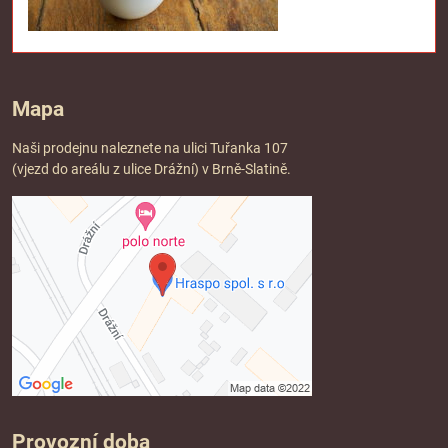
Mapa
Naši prodejnu naleznete na ulici Tuřanka 107
(vjezd do areálu z ulice Drážní) v Brně-Slatině.
Provozní doba