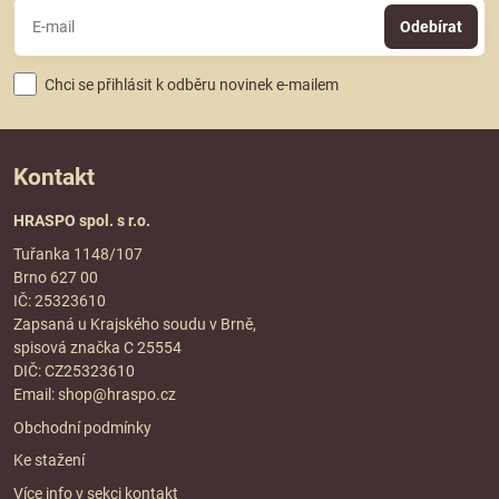
Odebírat
Chci se přihlásit k odběru novinek e-mailem
Kontakt
HRASPO spol. s r.o.
Tuřanka 1148/107
Brno 627 00
IČ: 25323610
Zapsaná u Krajského soudu v Brně,
spisová značka C 25554
DIČ: CZ25323610
Email:
shop@hraspo.cz
Obchodní podmínky
Ke stažení
Více info v sekci
kontakt