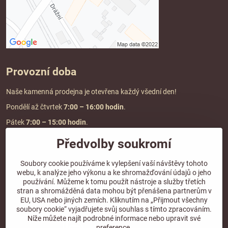
Provozní doba
Naše kamenná prodejna je otevřena každý všední den!
Pondělí až čtvrtek
7:00
– 16:00 hodin
.
Pátek
7:00 – 15:00 hodin
.
Předvolby soukromí
Doprava a platba
Soubory cookie používáme k vylepšení vaší návštěvy tohoto
webu, k analýze jeho výkonu a ke shromažďování údajů o jeho
DOPRAVA ZDARMA
používání. Můžeme k tomu použít nástroje a služby třetích
při objednávce nad
2000 Kč vč. DPH.
stran a shromážděná data mohou být přenášena partnerům v
EU, USA nebo jiných zemích. Kliknutím na „Přijmout všechny
*Nevztahuje se na paletovou přepravu.
soubory cookie“ vyjadřujete svůj souhlas s tímto zpracováním.
Níže můžete najít podrobné informace nebo upravit své
preference.