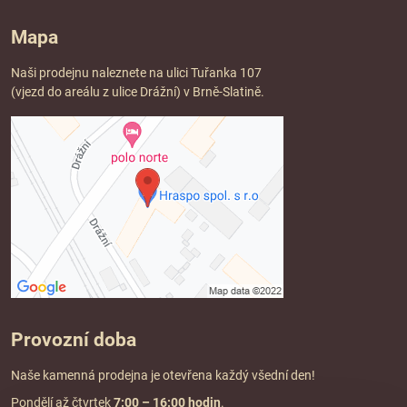
Mapa
Naši prodejnu naleznete na ulici Tuřanka 107
(vjezd do areálu z ulice Drážní) v Brně-Slatině.
Provozní doba
Naše kamenná prodejna je otevřena každý všední den!
Pondělí až čtvrtek
7:00
– 16:00 hodin
.