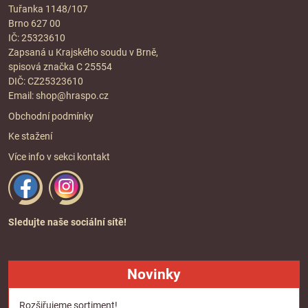
Tuřanka 1148/107
Brno 627 00
IČ: 25323610
Zapsaná u Krajského soudu v Brně,
spisová značka C 25554
DIČ: CZ25323610
Email:
shop@hraspo.cz
Obchodní podmínky
Ke stažení
Více info v sekci
kontakt
Sledujte naše sociální sítě!
Novinky
Rozšiřujeme sortiment!