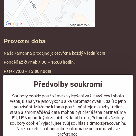
Provozní doba
Naše kamenná prodejna je otevřena každý všední den!
Pondělí až čtvrtek
7:00
– 16:00 hodin
.
Pátek
7:00 – 15:00 hodin
.
Předvolby soukromí
Doprava a platba
Soubory cookie používáme k vylepšení vaší návštěvy tohoto
webu, k analýze jeho výkonu a ke shromažďování údajů o jeho
DOPRAVA ZDARMA
používání. Můžeme k tomu použít nástroje a služby třetích
při objednávce nad
2000 Kč vč. DPH.
stran a shromážděná data mohou být přenášena partnerům v
EU, USA nebo jiných zemích. Kliknutím na „Přijmout všechny
*Nevztahuje se na paletovou přepravu.
soubory cookie“ vyjadřujete svůj souhlas s tímto zpracováním.
Níže můžete najít podrobné informace nebo upravit své
preference.