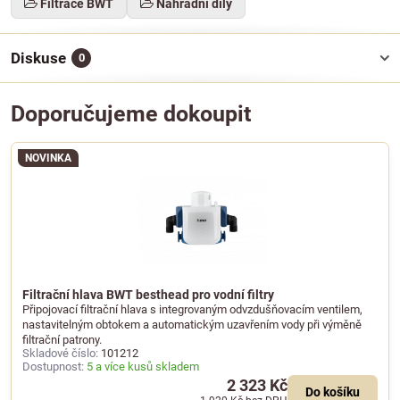
Filtrace BWT
Náhradní díly
Diskuse
0
Doporučujeme dokoupit
NOVINKA
Filtrační hlava BWT besthead pro vodní filtry
Připojovací filtrační hlava s integrovaným odvzdušňovacím ventilem,
nastavitelným obtokem a automatickým uzavřením vody při výměně
filtrační patrony.
Skladové číslo:
101212
Dostupnost:
5 a více kusů skladem
2 323 Kč
Do košíku