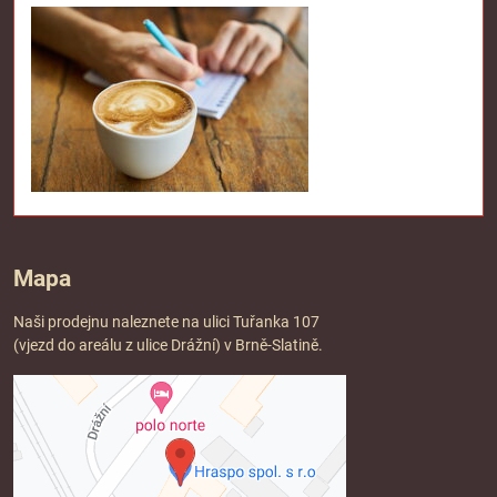
Mapa
Naši prodejnu naleznete na ulici Tuřanka 107
(vjezd do areálu z ulice Drážní) v Brně-Slatině.