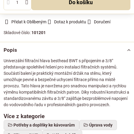
Do košíku
Přidat k Oblíbeným
Dotaz k produktu
Doručení
Skladové číslo:
101201
Popis
Univerzální filtrační hlava besthead BWT s připojením ø 3/8"
představuje spolehlivé řešení pro instalaci filtračních systémů.
Součástí balení je praktický montážní držák na stěnu, který
umožňuje pevné a bezpečné uchycení filtrace přímo na místě
provozu. Tato hlava je navržena pro snadnou manipulaci a rychlou
výměnu kompatibilních filtračních patron. Díky robustní konstrukci a
standardizovanému závitu ø 3/8" zajišťuje bezproblémové napojení
do vodovodního řadu v profesionálních gastro provozech.
Více z kategorie
Potřeby a doplňky ke kávovarům
Úprava vody