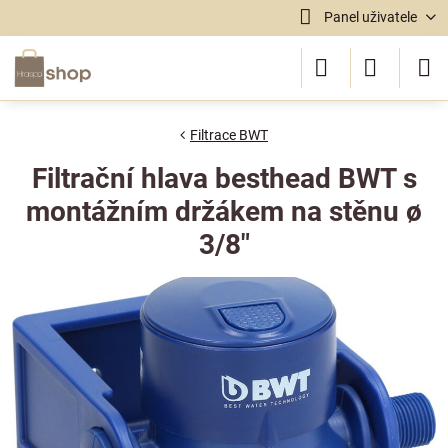
Panel uživatele
Filtrace BWT
Filtrační hlava besthead BWT s
montážním držákem na stěnu ø
3/8"