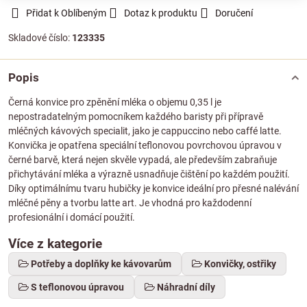
Přidat k Oblíbeným
Dotaz k produktu
Doručení
Skladové číslo:
123335
Popis
Černá konvice pro zpěnění mléka o objemu 0,35 l je
nepostradatelným pomocníkem každého baristy při přípravě
mléčných kávových specialit, jako je cappuccino nebo caffé latte.
Konvička je opatřena speciální teflonovou povrchovou úpravou v
černé barvě, která nejen skvěle vypadá, ale především zabraňuje
přichytávání mléka a výrazně usnadňuje čištění po každém použití.
Díky optimálnímu tvaru hubičky je konvice ideální pro přesné nalévání
mléčné pěny a tvorbu latte art. Je vhodná pro každodenní
profesionální i domácí použití.
Více z kategorie
Potřeby a doplňky ke kávovarům
Konvičky, ostřiky
S teflonovou úpravou
Náhradní díly