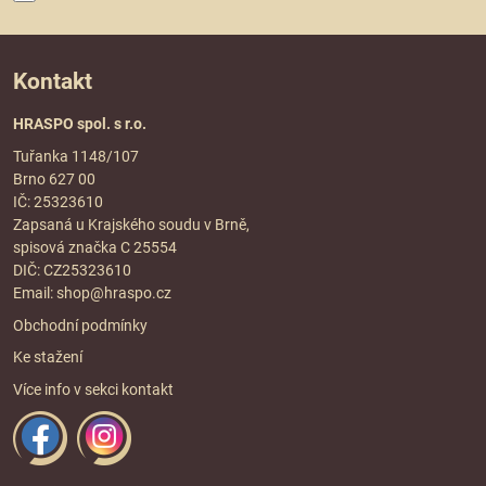
Kontakt
HRASPO spol. s r.o.
Tuřanka 1148/107
Brno 627 00
IČ: 25323610
Zapsaná u Krajského soudu v Brně,
spisová značka C 25554
DIČ: CZ25323610
Email:
shop@hraspo.cz
Obchodní podmínky
Ke stažení
Více info v sekci
kontakt