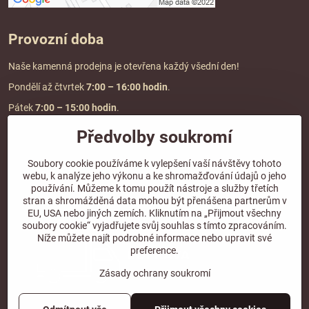
Provozní doba
Naše kamenná prodejna je otevřena každý všední den!
Pondělí až čtvrtek
7:00
– 16:00 hodin
.
Pátek
7:00 – 15:00 hodin
.
Předvolby soukromí
Doprava a platba
Soubory cookie používáme k vylepšení vaší návštěvy tohoto
webu, k analýze jeho výkonu a ke shromažďování údajů o jeho
DOPRAVA ZDARMA
používání. Můžeme k tomu použít nástroje a služby třetích
při objednávce nad
2000 Kč vč. DPH.
stran a shromážděná data mohou být přenášena partnerům v
EU, USA nebo jiných zemích. Kliknutím na „Přijmout všechny
*Nevztahuje se na paletovou přepravu.
soubory cookie“ vyjadřujete svůj souhlas s tímto zpracováním.
Níže můžete najít podrobné informace nebo upravit své
preference.
Zásady ochrany soukromí