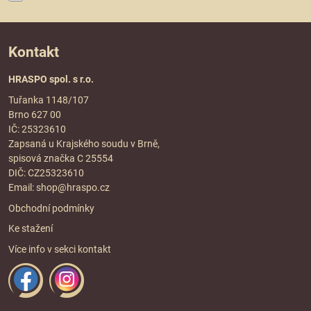
Kontakt
HRASPO spol. s r.o.
Tuřanka 1148/107
Brno 627 00
IČ: 25323610
Zapsaná u Krajského soudu v Brně,
spisová značka C 25554
DIČ: CZ25323610
Email:
shop@hraspo.cz
Obchodní podmínky
Ke stažení
Více info v sekci
kontakt