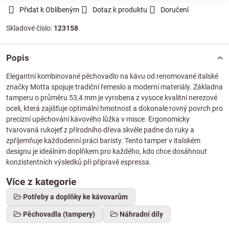
Přidat k Oblíbeným
Dotaz k produktu
Doručení
Skladové číslo:
123158
Popis
Elegantní kombinované pěchovadlo na kávu od renomované italské
značky Motta spojuje tradiční řemeslo a moderní materiály. Základna
tamperu o průměru 53,4 mm je vyrobena z vysoce kvalitní nerezové
oceli, která zajišťuje optimální hmotnost a dokonale rovný povrch pro
precizní upěchování kávového lůžka v misce. Ergonomicky
tvarovaná rukojeť z přírodního dřeva skvěle padne do ruky a
zpříjemňuje každodenní práci baristy. Tento tamper v italském
designu je ideálním doplňkem pro každého, kdo chce dosáhnout
konzistentních výsledků při přípravě espressa.
Více z kategorie
Potřeby a doplňky ke kávovarům
Pěchovadla (tampery)
Náhradní díly