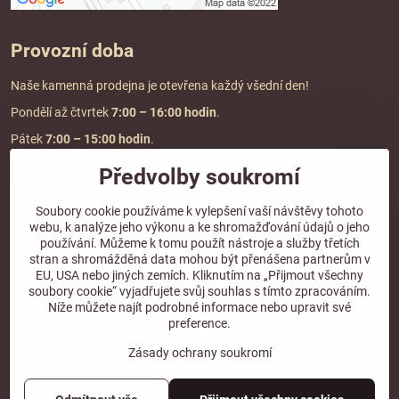
Provozní doba
Naše kamenná prodejna je otevřena každý všední den!
Pondělí až čtvrtek
7:00
– 16:00 hodin
.
Pátek
7:00 – 15:00 hodin
.
Předvolby soukromí
Doprava a platba
Soubory cookie používáme k vylepšení vaší návštěvy tohoto
webu, k analýze jeho výkonu a ke shromažďování údajů o jeho
DOPRAVA ZDARMA
používání. Můžeme k tomu použít nástroje a služby třetích
při objednávce nad
2000 Kč vč. DPH.
stran a shromážděná data mohou být přenášena partnerům v
EU, USA nebo jiných zemích. Kliknutím na „Přijmout všechny
*Nevztahuje se na paletovou přepravu.
soubory cookie“ vyjadřujete svůj souhlas s tímto zpracováním.
Níže můžete najít podrobné informace nebo upravit své
preference.
Zásady ochrany soukromí