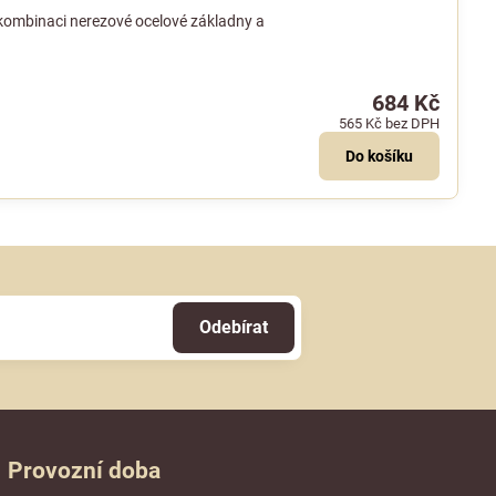
kombinaci nerezové ocelové základny a
684 Kč
565 Kč
bez DPH
Do košíku
Odebírat
Provozní doba