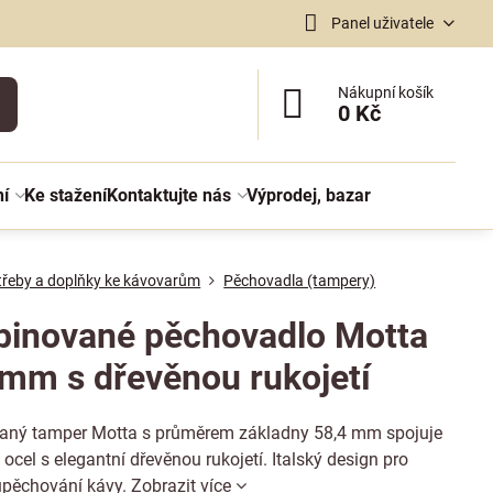
Panel uživatele
Nákupní košík
0 Kč
ní
Ke stažení
Kontaktujte nás
Výprodej, bazar
třeby a doplňky ke kávovarům
Pěchovadla (tampery)
inované pěchovadlo Motta
 mm s dřevěnou rukojetí
ný tamper Motta s průměrem základny 58,4 mm spojuje
ocel s elegantní dřevěnou rukojetí. Italský design pro
 upěchování kávy.
Zobrazit více