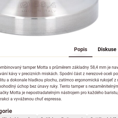
Popis
Diskuse
kombinovaný tamper Motta s průměrem základny 58,4 mm je nav
vání kávy v precizních miskách. Spodní část z nerezové oceli po
litu a dokonale hladkou plochu, zatímco ergonomická rukojeť z
 pohodlný úchop bez únavy ruky. Tento tamper s nezaměnitelný
čky Motta je nepostradatelným nástrojem pro každého baristu, 
rakci a vyváženou chuť espressa.
gorie