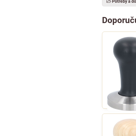
Potřeby a d
Doporuč