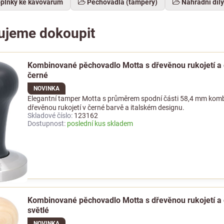
oplňky ke kávovarům
Pěchovadla (tampery)
Náhradní díl
ujeme dokoupit
Kombinované pěchovadlo Motta s dřevěnou rukojetí a
černé
NOVINKA
Elegantní tamper Motta s průměrem spodní části 58,4 mm komb
dřevěnou rukojetí v černé barvě a italském designu.
Skladové číslo:
123162
Dostupnost:
poslední kus skladem
Kombinované pěchovadlo Motta s dřevěnou rukojetí a
světlé
NOVINKA