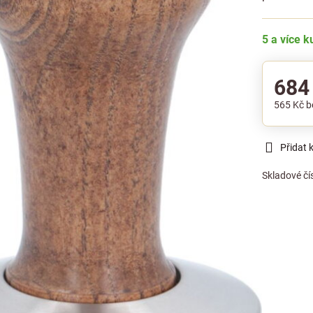
5 a více 
684
565 Kč
b
Přidat 
Skladové čí