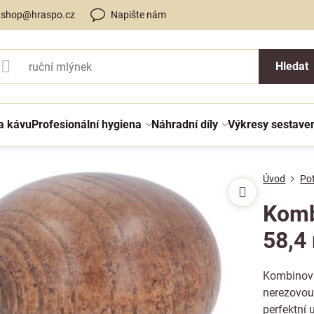
shop@hraspo.cz
Napište nám
Hledat
a kávu
Profesionální hygiena
Náhradní díly
Výkresy sestave
Úvod
Po
Komb
58,4
Kombinova
nerezovou 
perfektní