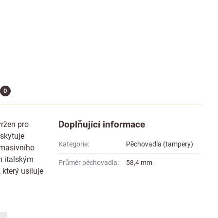
0
Doplňující informace
ržen pro
skytuje
Kategorie:
Pěchovadla (tampery)
 masivního
m italským
Průměr pěchovadla:
58,4 mm
který usiluje