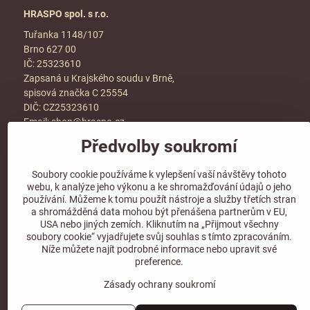
HRASPO spol. s r.o.
Tuřanka 1148/107
Brno 627 00
IČ: 25323610
Zapsaná u Krajského soudu v Brně,
spisová značka C 25554
DIČ: CZ25323610
Email:
shop@hraspo.cz
Předvolby soukromí
Obchodní podmínky
Ke stažení
Soubory cookie používáme k vylepšení vaší návštěvy tohoto
Více info v sekci
kontakt
webu, k analýze jeho výkonu a ke shromažďování údajů o jeho
používání. Můžeme k tomu použít nástroje a služby třetích stran
a shromážděná data mohou být přenášena partnerům v EU,
USA nebo jiných zemích. Kliknutím na „Přijmout všechny
soubory cookie“ vyjadřujete svůj souhlas s tímto zpracováním.
Sledujte naše sociální sítě!
Níže můžete najít podrobné informace nebo upravit své
preference.
Zásady ochrany soukromí