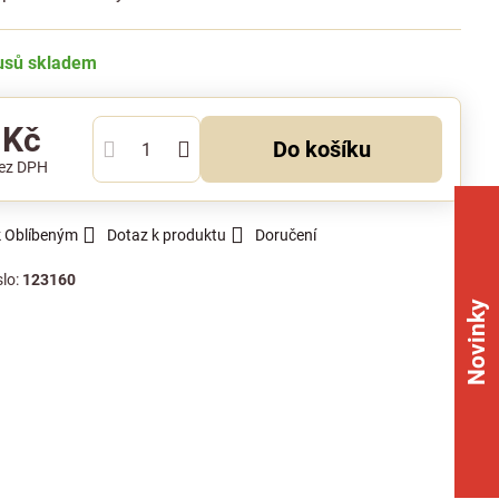
kusů skladem
 Kč
Do košíku
ez DPH
k Oblíbeným
Dotaz k produktu
Doručení
slo:
123160
Novinky