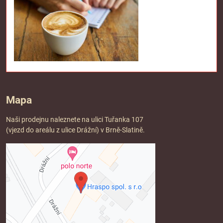
Mapa
Naši prodejnu naleznete na ulici Tuřanka 107
(vjezd do areálu z ulice Drážní) v Brně-Slatině.