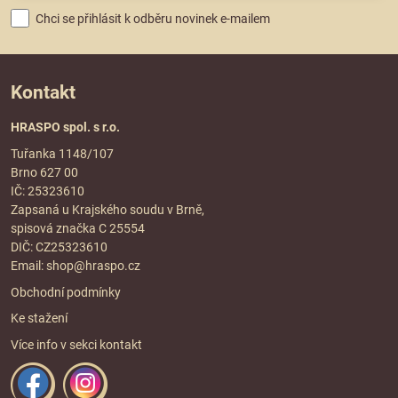
Chci se přihlásit k odběru novinek e-mailem
Kontakt
HRASPO spol. s r.o.
Tuřanka 1148/107
Brno 627 00
IČ: 25323610
Zapsaná u Krajského soudu v Brně,
spisová značka C 25554
DIČ: CZ25323610
Email:
shop@hraspo.cz
Obchodní podmínky
Ke stažení
Více info v sekci
kontakt