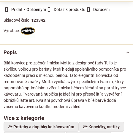
Přidat k Oblíbeným
Dotaz k produktu
Doručení
Skladové číslo:
123342
Výrobce:
Popis
Bílá konvice pro zpěnění mléka Motta z designové řady Tulip je
skvělou volbou pro baristy, kteří hledají spolehlivého pomocníka pro
každodenní práci s mléčnou pěnou. Tato elegantní konvička od
renomované značky Motta vyniká svým specifickým tvarem, který
napomáhá optimálnímu víření mléka během šlehání na parní trysce
kávovaru. Tvarovaná hubička je ideální pro přesné lití a vytváření
obrázků latte art. Kvalitní povrchová úprava v bílé barvě dodá
vašemu kávovému koutku moderní vzhled.
Více z kategorie
Potřeby a doplňky ke kávovarům
Konvičky, ostřiky