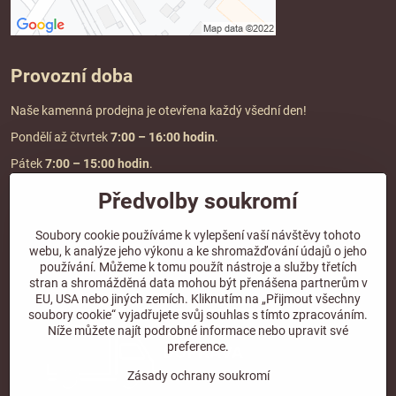
Provozní doba
Naše kamenná prodejna je otevřena každý všední den!
Pondělí až čtvrtek
7:00
– 16:00 hodin
.
Pátek
7:00 – 15:00 hodin
.
Předvolby soukromí
Doprava a platba
Soubory cookie používáme k vylepšení vaší návštěvy tohoto
webu, k analýze jeho výkonu a ke shromažďování údajů o jeho
DOPRAVA ZDARMA
používání. Můžeme k tomu použít nástroje a služby třetích
při objednávce nad
2000 Kč vč. DPH.
stran a shromážděná data mohou být přenášena partnerům v
EU, USA nebo jiných zemích. Kliknutím na „Přijmout všechny
*Nevztahuje se na paletovou přepravu.
soubory cookie“ vyjadřujete svůj souhlas s tímto zpracováním.
Níže můžete najít podrobné informace nebo upravit své
preference.
Zásady ochrany soukromí