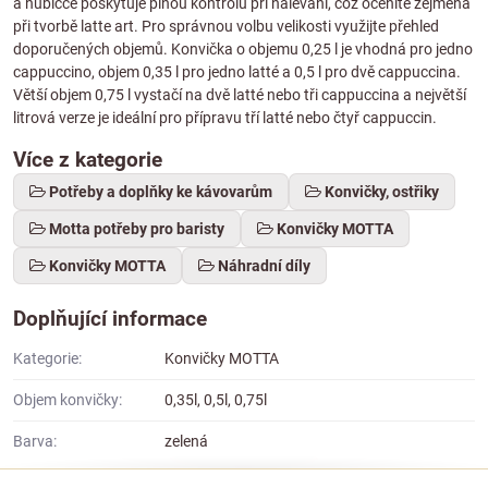
a hubičce poskytuje plnou kontrolu při nalévání, což oceníte zejména
při tvorbě latte art. Pro správnou volbu velikosti využijte přehled
doporučených objemů. Konvička o objemu 0,25 l je vhodná pro jedno
cappuccino, objem 0,35 l pro jedno latté a 0,5 l pro dvě cappuccina.
Větší objem 0,75 l vystačí na dvě latté nebo tři cappuccina a největší
litrová verze je ideální pro přípravu tří latté nebo čtyř cappuccin.
Více z kategorie
Potřeby a doplňky ke kávovarům
Konvičky, ostřiky
Motta potřeby pro baristy
Konvičky MOTTA
Konvičky MOTTA
Náhradní díly
Doplňující informace
Kategorie:
Konvičky MOTTA
Objem konvičky:
0,35l, 0,5l, 0,75l
Barva:
zelená