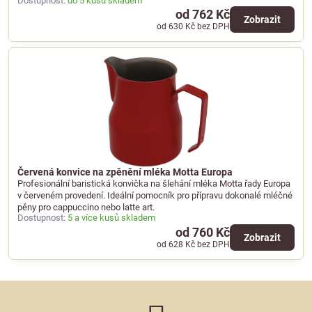
Dostupnost:
do 5 kusů skladem
od 762 Kč
Zobrazit
od 630 Kč
bez DPH
Červená konvice na zpěnění mléka Motta Europa
Profesionální baristická konvička na šlehání mléka Motta řady Europa
v červeném provedení. Ideální pomocník pro přípravu dokonalé mléčné
pěny pro cappuccino nebo latte art.
Dostupnost:
5 a více kusů skladem
od 760 Kč
Zobrazit
od 628 Kč
bez DPH