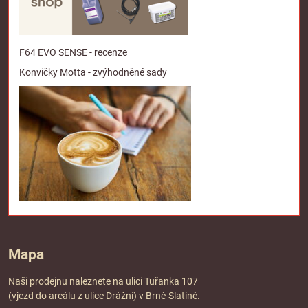
F64 EVO SENSE - recenze
Konvičky Motta - zvýhodněné sady
Mapa
Naši prodejnu naleznete na ulici Tuřanka 107
(vjezd do areálu z ulice Drážní) v Brně-Slatině.