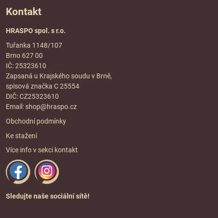
Kontakt
HRASPO spol. s r.o.
Tuřanka 1148/107
Brno 627 00
IČ: 25323610
Zapsaná u Krajského soudu v Brně,
spisová značka C 25554
DIČ: CZ25323610
Email:
shop@hraspo.cz
Obchodní podmínky
Ke stažení
Více info v sekci
kontakt
Sledujte naše sociální sítě!