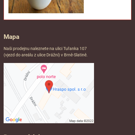
Mapa
Naši prodejnu naleznete na ulici Tuřanka 107
(vjezd do areálu z ulice Drážní) v Brně-Slatině.