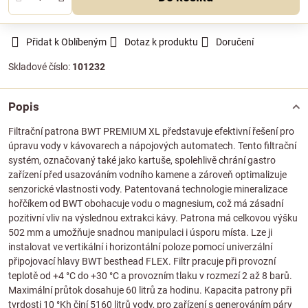
Přidat k Oblíbeným
Dotaz k produktu
Doručení
Skladové číslo:
101232
Popis
Filtrační patrona BWT PREMIUM XL představuje efektivní řešení pro
úpravu vody v kávovarech a nápojových automatech. Tento filtrační
systém, označovaný také jako kartuše, spolehlivě chrání gastro
zařízení před usazováním vodního kamene a zároveň optimalizuje
senzorické vlastnosti vody. Patentovaná technologie mineralizace
hořčíkem od BWT obohacuje vodu o magnesium, což má zásadní
pozitivní vliv na výslednou extrakci kávy. Patrona má celkovou výšku
502 mm a umožňuje snadnou manipulaci i úsporu místa. Lze ji
instalovat ve vertikální i horizontální poloze pomocí univerzální
připojovací hlavy BWT besthead FLEX. Filtr pracuje při provozní
teplotě od +4 °C do +30 °C a provozním tlaku v rozmezí 2 až 8 barů.
Maximální průtok dosahuje 60 litrů za hodinu. Kapacita patrony při
tvrdosti 10 °Kh činí 5160 litrů vody, pro zařízení s generováním páry