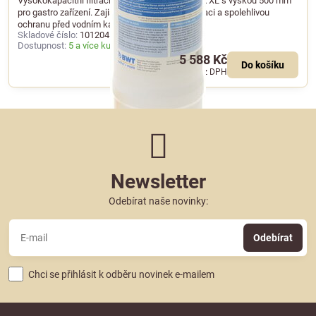
Vysokokapacitní filtrační patrona BWT bestmax XL s výškou 500 mm
pro gastro zařízení. Zajišťuje pětistupňovou filtraci a spolehlivou
ochranu před vodním kamenem.
Skladové číslo:
101204
Dostupnost:
5 a více kusů skladem
5 588 Kč
Do košíku
4 618 Kč
bez DPH
Newsletter
Odebírat naše novinky:
Odebírat
Chci se přihlásit k odběru novinek e-mailem