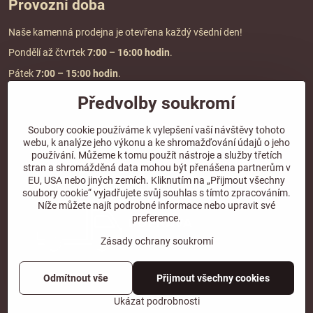
Provozní doba
Naše kamenná prodejna je otevřena každý všední den!
Pondělí až čtvrtek
7:00
– 16:00 hodin
.
Pátek
7:00 – 15:00 hodin
.
Předvolby soukromí
Doprava a platba
Soubory cookie používáme k vylepšení vaší návštěvy tohoto
webu, k analýze jeho výkonu a ke shromažďování údajů o jeho
DOPRAVA ZDARMA
používání. Můžeme k tomu použít nástroje a služby třetích
při objednávce nad
2000 Kč vč. DPH.
stran a shromážděná data mohou být přenášena partnerům v
EU, USA nebo jiných zemích. Kliknutím na „Přijmout všechny
*Nevztahuje se na paletovou přepravu.
soubory cookie“ vyjadřujete svůj souhlas s tímto zpracováním.
Níže můžete najít podrobné informace nebo upravit své
preference.
Zásady ochrany soukromí
Odmítnout vše
Přijmout všechny cookies
©
2026
Copyright
Předvolby soukromí
Zásady ochrany soukromí
Ukázat podrobnosti
Vytvořeno systémem:
ByznysWeb.cz