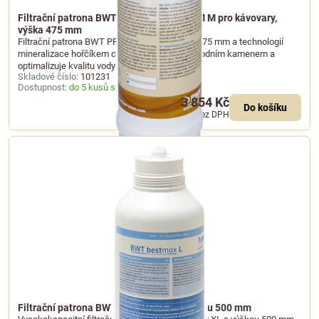
Filtrační patrona BWT bestmax PREMIUM M pro kávovary,
výška 475 mm
Filtrační patrona BWT PREMIUM M s výškou 475 mm a technologií
mineralizace hořčíkem chrání kávovary před vodním kamenem a
optimalizuje kvalitu vody pro extrakci.
Skladové číslo:
101231
Dostupnost:
do 5 kusů skladem
3 854 Kč
Do košíku
3 185 Kč
bez DPH
Filtrační patrona BWT bestmax XL s výškou 500 mm