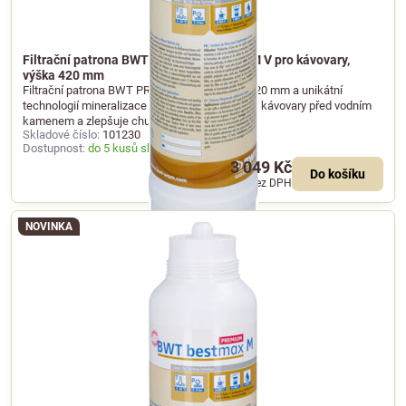
Filtrační patrona BWT bestmax PREMIUM V pro kávovary,
výška 420 mm
Filtrační patrona BWT PREMIUM V s výškou 420 mm a unikátní
technologií mineralizace vody hořčíkem chrání kávovary před vodním
kamenem a zlepšuje chuť kávy.
Skladové číslo:
101230
Dostupnost:
do 5 kusů skladem
3 049 Kč
Do košíku
2 520 Kč
bez DPH
NOVINKA