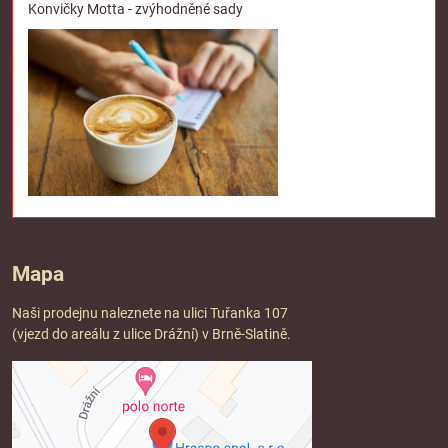
Konvičky Motta - zvýhodněné sady
Mapa
Naši prodejnu naleznete na ulici Tuřanka 107
(vjezd do areálu z ulice Drážní) v Brně-Slatině.