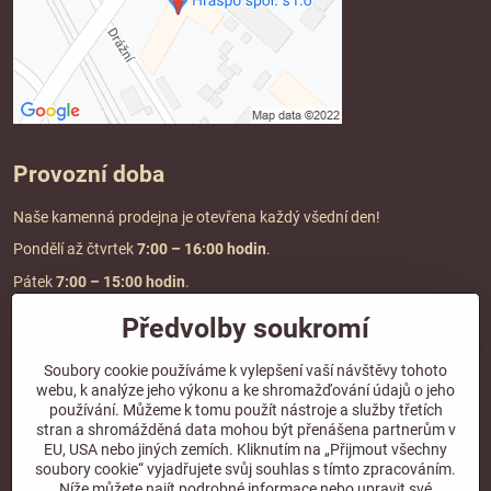
Provozní doba
Naše kamenná prodejna je otevřena každý všední den!
Pondělí až čtvrtek
7:00
– 16:00 hodin
.
Pátek
7:00 – 15:00 hodin
.
Předvolby soukromí
Doprava a platba
Soubory cookie používáme k vylepšení vaší návštěvy tohoto
webu, k analýze jeho výkonu a ke shromažďování údajů o jeho
DOPRAVA ZDARMA
používání. Můžeme k tomu použít nástroje a služby třetích
při objednávce nad
2000 Kč vč. DPH.
stran a shromážděná data mohou být přenášena partnerům v
EU, USA nebo jiných zemích. Kliknutím na „Přijmout všechny
*Nevztahuje se na paletovou přepravu.
soubory cookie“ vyjadřujete svůj souhlas s tímto zpracováním.
Níže můžete najít podrobné informace nebo upravit své