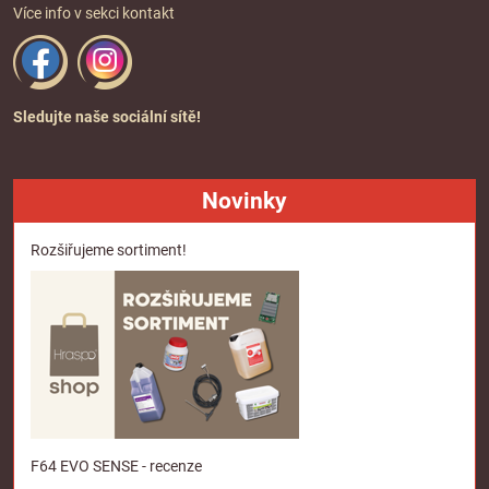
Více info v sekci
kontakt
Sledujte naše sociální sítě!
Novinky
Rozšiřujeme sortiment!
F64 EVO SENSE - recenze