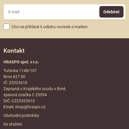
Odebírat
Chci se přihlásit k odběru novinek e-mailem
Kontakt
HRASPO spol. s r.o.
Tuřanka 1148/107
Brno 627 00
IČ: 25323610
Zapsaná u Krajského soudu v Brně,
spisová značka C 25554
DIČ: CZ25323610
Email:
shop@hraspo.cz
Obchodní podmínky
Ke stažení