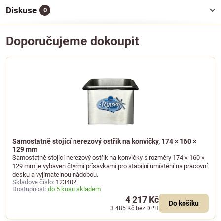
Diskuse
0
Doporučujeme dokoupit
Samostatně stojící nerezový ostřik na konvičky, 174 × 160 ×
129 mm
Samostatně stojící nerezový ostřik na konvičky s rozměry 174 × 160 ×
129 mm je vybaven čtyřmi přísavkami pro stabilní umístění na pracovní
desku a vyjímatelnou nádobou.
Skladové číslo:
123402
Dostupnost:
do 5 kusů skladem
4 217 Kč
Do košíku
3 485 Kč
bez DPH