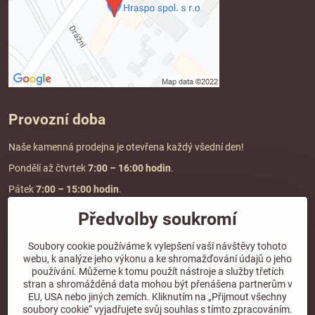
Provozní doba
Naše kamenná prodejna je otevřena každý všední den!
Pondělí až čtvrtek
7:00
– 16:00 hodin
.
Pátek
7:00 – 15:00 hodin
.
Předvolby soukromí
Doprava a platba
Soubory cookie používáme k vylepšení vaší návštěvy tohoto
webu, k analýze jeho výkonu a ke shromažďování údajů o jeho
DOPRAVA ZDARMA
používání. Můžeme k tomu použít nástroje a služby třetích
při objednávce nad
2000 Kč vč. DPH.
stran a shromážděná data mohou být přenášena partnerům v
EU, USA nebo jiných zemích. Kliknutím na „Přijmout všechny
*Nevztahuje se na paletovou přepravu.
soubory cookie“ vyjadřujete svůj souhlas s tímto zpracováním.