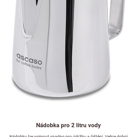
Nádobka pro 2 litru vody
Nádobku lze vyjmout snadno pro údržbu a čištění. Velice dobrý