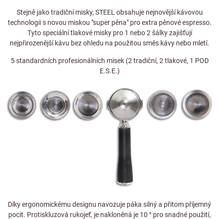
Stejně jako tradiční misky, STEEL obsahuje nejnovější kávovou
technologii s novou miskou "super pěna" pro extra pěnové espresso.
Tyto speciální tlakové misky pro 1 nebo 2 šálky zajišťují
nejpřirozenější kávu bez ohledu na použitou směs kávy nebo mletí.
5 standardních profesionálních misek (2 tradiční, 2 tlakové, 1 POD
E.S.E.)
Díky ergonomickému designu navozuje páka silný a přitom příjemný
pocit. Protiskluzová rukojeť, je nakloněná je 10 ° pro snadné použití,