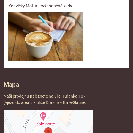
Konvičky Motta - zvýhodněné sady
Mapa
Naši prodejnu naleznete na ulici Tuřanka 107
(vjezd do areálu z ulice Drážní) v Brně-Slatině.