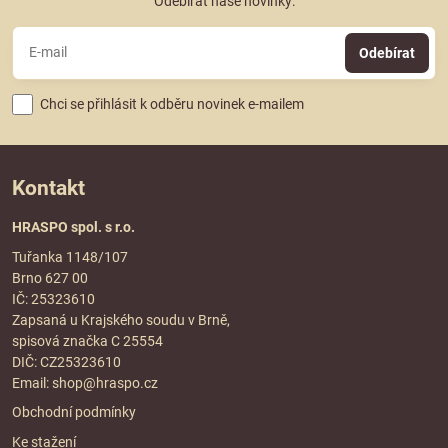
Odebírat naše novinky:
Odebírat
Chci se přihlásit k odběru novinek e-mailem
Kontakt
HRASPO spol. s r.o.
Tuřanka 1148/107
Brno 627 00
IČ: 25323610
Zapsaná u Krajského soudu v Brně,
spisová značka C 25554
DIČ: CZ25323610
Email:
shop@hraspo.cz
Obchodní podmínky
Ke stažení