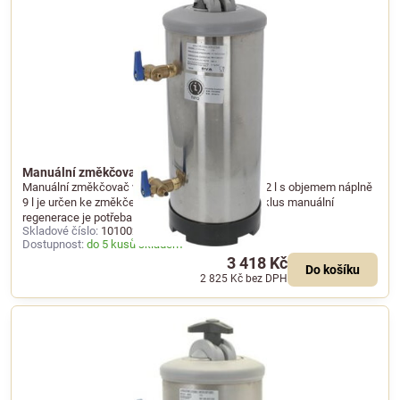
Manuální změkčovač vody o objemu 12 l
Manuální změkčovač vody o celkovém objemu 12 l s objemem náplně
9 l je určen ke změkčení pitné vody. Pro jeden cyklus manuální
regenerace je potřeba 1 kg soli.
Skladové číslo:
101002
Dostupnost:
do 5 kusů skladem
3 418 Kč
Do košíku
2 825 Kč
bez DPH