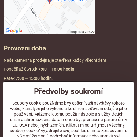
Provozní doba
Naše kamenná prodejna je otevřena každý všední den!
Pondělí až čtvrtek
7:00
– 16:00 hodin
.
Pátek
7:00 – 15:00 hodin
.
Předvolby soukromí
Doprava a platba
Soubory cookie používáme k vylepšení vaší návštěvy tohoto
webu, k analýze jeho výkonu a ke shromažďování údajů o jeho
DOPRAVA ZDARMA
používání. Můžeme k tomu použít nástroje a služby třetích
při objednávce nad
2000 Kč vč. DPH.
stran a shromážděná data mohou být přenášena partnerům v
EU, USA nebo jiných zemích. Kliknutím na „Přijmout všechny
*Nevztahuje se na paletovou přepravu.
soubory cookie“ vyjadřujete svůj souhlas s tímto zpracováním.
Níže můžete najít podrobné informace nebo upravit své