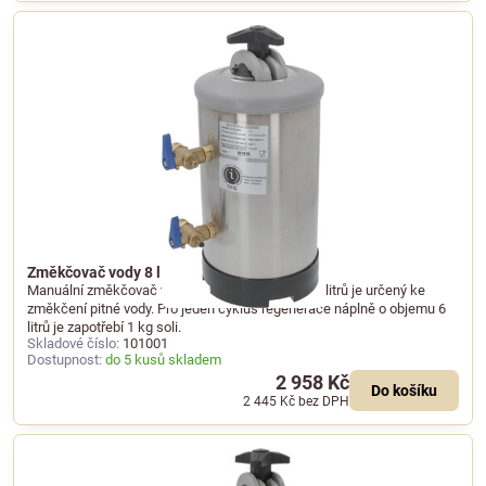
Změkčovač vody 8 l s manuální regenerací
Manuální změkčovač vody o celkovém objemu 8 litrů je určený ke
změkčení pitné vody. Pro jeden cyklus regenerace náplně o objemu 6
litrů je zapotřebí 1 kg soli.
Skladové číslo:
101001
Dostupnost:
do 5 kusů skladem
2 958 Kč
Do košíku
2 445 Kč
bez DPH