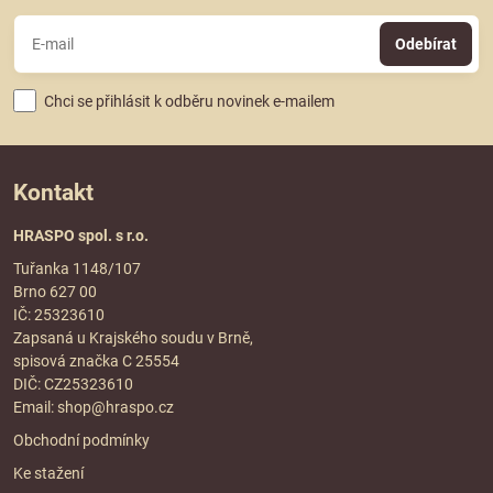
Odebírat
Chci se přihlásit k odběru novinek e-mailem
Kontakt
HRASPO spol. s r.o.
Tuřanka 1148/107
Brno 627 00
IČ: 25323610
Zapsaná u Krajského soudu v Brně,
spisová značka C 25554
DIČ: CZ25323610
Email:
shop@hraspo.cz
Obchodní podmínky
Ke stažení