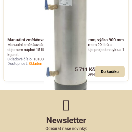
Manuální změkčovač vody 20 l, průměr 185 mm, výška 900 mm
Manuální změkčovač pitné vody s celkovým objemem 20 litrů a
objemem náplně 15 litrů. Ruční regenerace vyžaduje pro jeden cyklus 1
kg soli.
Skladové číslo:
101004
Dostupnost:
Skladem u dodavatele
5 711 Kč
Do košíku
4 720 Kč
bez DPH
Newsletter
Odebírat naše novinky: