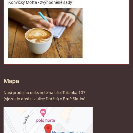
Konvičky Motta - zvýhodněné sady
Mapa
Naši prodejnu naleznete na ulici Tuřanka 107
(vjezd do areálu z ulice Drážní) v Brně-Slatině.