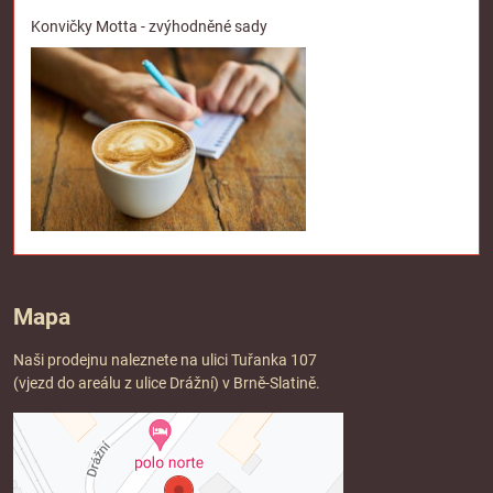
Konvičky Motta - zvýhodněné sady
Mapa
Naši prodejnu naleznete na ulici Tuřanka 107
(vjezd do areálu z ulice Drážní) v Brně-Slatině.