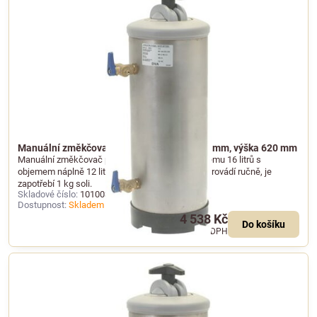
Manuální změkčovač vody 16 l, průměr 185 mm, výška 620 mm
Manuální změkčovač pitné vody o celkovém objemu 16 litrů s
objemem náplně 12 litrů. K regeneraci, která se provádí ručně, je
zapotřebí 1 kg soli.
Skladové číslo:
101003
Dostupnost:
Skladem u dodavatele
4 538 Kč
Do košíku
3 750 Kč
bez DPH