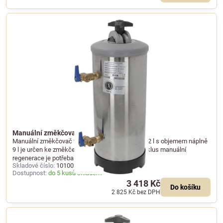
Manuální změkčovač vody o objemu 12 l
Manuální změkčovač vody o celkovém objemu 12 l s objemem náplně
9 l je určen ke změkčení pitné vody. Pro jeden cyklus manuální
regenerace je potřeba 1 kg soli.
Skladové číslo:
101002
Dostupnost:
do 5 kusů skladem
3 418 Kč
Do košíku
2 825 Kč
bez DPH