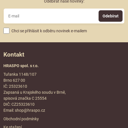
Odebírat naše novinky:
Odebírat
Chci se přihlásit k odběru novinek e-mailem
Kontakt
HRASPO spol. s r.o.
Tuřanka 1148/107
Brno 627 00
IČ: 25323610
Zapsaná u Krajského soudu v Brně,
spisová značka C 25554
DIČ: CZ25323610
Email:
shop@hraspo.cz
Obchodní podmínky
Ke stažení