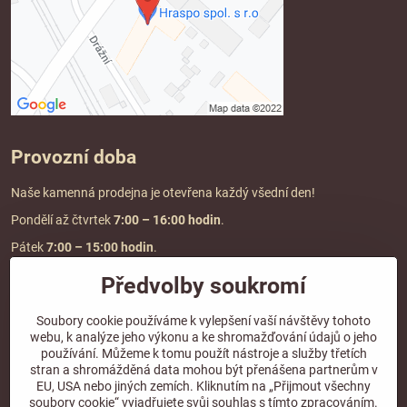
Provozní doba
Naše kamenná prodejna je otevřena každý všední den!
Pondělí až čtvrtek
7:00
– 16:00 hodin
.
Pátek
7:00 – 15:00 hodin
.
Předvolby soukromí
Doprava a platba
Soubory cookie používáme k vylepšení vaší návštěvy tohoto
webu, k analýze jeho výkonu a ke shromažďování údajů o jeho
DOPRAVA ZDARMA
používání. Můžeme k tomu použít nástroje a služby třetích
při objednávce nad
2000 Kč vč. DPH.
stran a shromážděná data mohou být přenášena partnerům v
EU, USA nebo jiných zemích. Kliknutím na „Přijmout všechny
*Nevztahuje se na paletovou přepravu.
soubory cookie“ vyjadřujete svůj souhlas s tímto zpracováním.