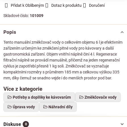
Přidat k Oblíbeným
Dotaz k produktu
Doručení
Skladové číslo:
101009
Popis
Tento manuální změkčovač vody o celkovém objemu 6 l je efektivním
zařízením určeným ke změkčení pitné vody pro kávovary a další
gastronomická zařízení. Objem vnitřní náplně činí 4 l. Regenerace
filtrační náplně se provádí manuálně, přičemž na jeden regenerační
cyklus je zapotřebí přesně 1 kg soli. Změkčovač se vyznačuje
kompaktními rozměry s průměrem 185 mm a celkovou výškou 335
mm, díky čemuž se snadno vejde i do menších prostor pod bar.
Více z kategorie
Potřeby a doplňky ke kávovarům
Změkčovače vody
Úprava vody
Náhradní díly
Diskuse
0