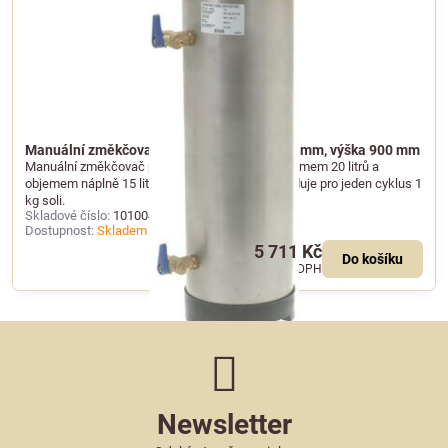
Manuální změkčovač vody 20 l, průměr 185 mm, výška 900 mm
Manuální změkčovač pitné vody s celkovým objemem 20 litrů a
objemem náplně 15 litrů. Ruční regenerace vyžaduje pro jeden cyklus 1
kg soli.
Skladové číslo:
101004
Dostupnost:
Skladem u dodavatele
5 711 Kč
Do košíku
4 720 Kč
bez DPH
Newsletter