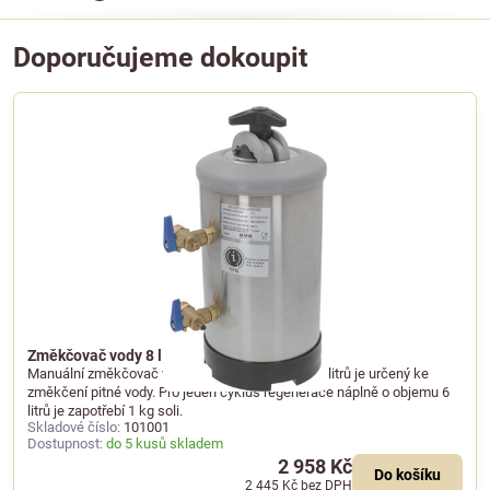
Doporučujeme dokoupit
Změkčovač vody 8 l s manuální regenerací
Manuální změkčovač vody o celkovém objemu 8 litrů je určený ke
změkčení pitné vody. Pro jeden cyklus regenerace náplně o objemu 6
litrů je zapotřebí 1 kg soli.
Skladové číslo:
101001
Dostupnost:
do 5 kusů skladem
2 958 Kč
Do košíku
2 445 Kč
bez DPH