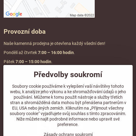
Provozní doba
Naše kamenná prodejna je otevřena každý všední den!
Pondělí až čtvrtek
7:00
– 16:00 hodin
.
Pátek
7:00 – 15:00 hodin
.
Předvolby soukromí
Doprava a platba
Soubory cookie používáme k vylepšení vaší návštěvy tohoto
webu, k analýze jeho výkonu a ke shromažďování údajů o jeho
DOPRAVA ZDARMA
používání. Můžeme k tomu použít nástroje a služby třetích
při objednávce nad
2000 Kč vč. DPH.
stran a shromážděná data mohou být přenášena partnerům v
EU, USA nebo jiných zemích. Kliknutím na „Přijmout všechny
*Nevztahuje se na paletovou přepravu.
soubory cookie“ vyjadřujete svůj souhlas s tímto zpracováním.
Níže můžete najít podrobné informace nebo upravit své
preference.
Zásady ochrany soukromí