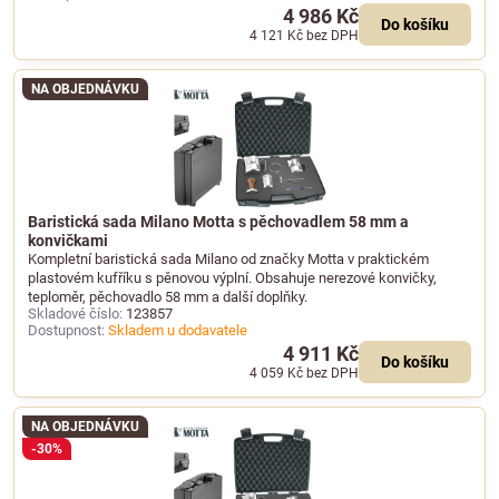
4 986 Kč
Do košíku
4 121 Kč
bez DPH
NA OBJEDNÁVKU
Baristická sada Milano Motta s pěchovadlem 58 mm a
konvičkami
Kompletní baristická sada Milano od značky Motta v praktickém
plastovém kufříku s pěnovou výplní. Obsahuje nerezové konvičky,
teploměr, pěchovadlo 58 mm a další doplňky.
Skladové číslo:
123857
Dostupnost:
Skladem u dodavatele
4 911 Kč
Do košíku
4 059 Kč
bez DPH
NA OBJEDNÁVKU
-30%