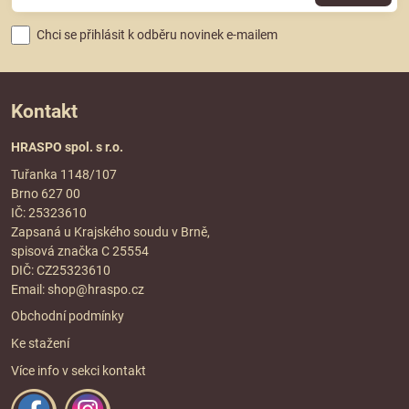
Chci se přihlásit k odběru novinek e-mailem
Kontakt
HRASPO spol. s r.o.
Tuřanka 1148/107
Brno 627 00
IČ: 25323610
Zapsaná u Krajského soudu v Brně,
spisová značka C 25554
DIČ: CZ25323610
Email:
shop@hraspo.cz
Obchodní podmínky
Ke stažení
Více info v sekci
kontakt