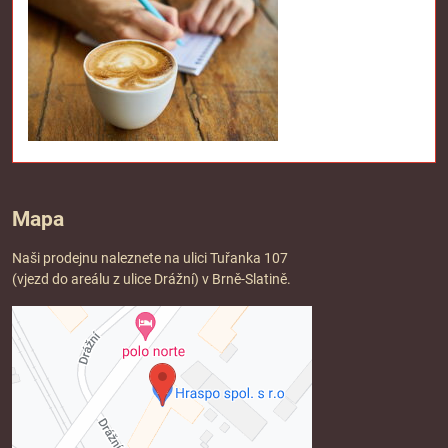
Mapa
Naši prodejnu naleznete na ulici Tuřanka 107
(vjezd do areálu z ulice Drážní) v Brně-Slatině.