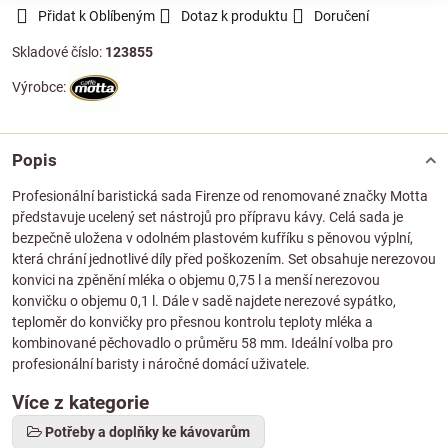
Přidat k Oblíbeným
Dotaz k produktu
Doručení
Skladové číslo:
123855
Výrobce:
Popis
Profesionální baristická sada Firenze od renomované značky Motta
představuje ucelený set nástrojů pro přípravu kávy. Celá sada je
bezpečně uložena v odolném plastovém kufříku s pěnovou výplní,
která chrání jednotlivé díly před poškozením. Set obsahuje nerezovou
konvici na zpěnění mléka o objemu 0,75 l a menší nerezovou
konvičku o objemu 0,1 l. Dále v sadě najdete nerezové sypátko,
teploměr do konvičky pro přesnou kontrolu teploty mléka a
kombinované pěchovadlo o průměru 58 mm. Ideální volba pro
profesionální baristy i náročné domácí uživatele.
Více z kategorie
Potřeby a doplňky ke kávovarům