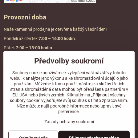
Provozní doba
Naše kamenná prodejna je otevřena každý všední den!
Pondělí až čtvrtek
7:00
– 16:00 hodin
.
Pátek
7:00 – 15:00 hodin
.
Předvolby soukromí
Doprava a platba
Soubory cookie používáme k vylepšení vaší návštěvy tohoto
webu, k analýze jeho výkonu a ke shromažďování údajů o jeho
DOPRAVA ZDARMA
používání. Můžeme k tomu použít nástroje a služby třetích
při objednávce nad
2000 Kč vč. DPH.
stran a shromážděná data mohou být přenášena partnerům v
EU, USA nebo jiných zemích. Kliknutím na „Přijmout všechny
*Nevztahuje se na paletovou přepravu.
soubory cookie“ vyjadřujete svůj souhlas s tímto zpracováním.
Níže můžete najít podrobné informace nebo upravit své
preference.
Zásady ochrany soukromí