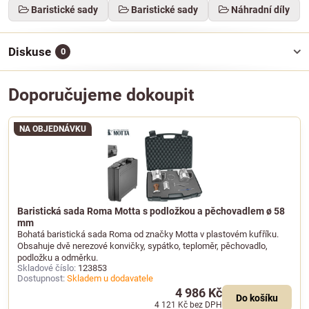
Baristické sady
Baristické sady
Náhradní díly
Diskuse
0
Doporučujeme dokoupit
NA OBJEDNÁVKU
Baristická sada Roma Motta s podložkou a pěchovadlem ø 58
mm
Bohatá baristická sada Roma od značky Motta v plastovém kufříku.
Obsahuje dvě nerezové konvičky, sypátko, teploměr, pěchovadlo,
podložku a odměrku.
Skladové číslo:
123853
Dostupnost:
Skladem u dodavatele
4 986 Kč
Do košíku
4 121 Kč
bez DPH