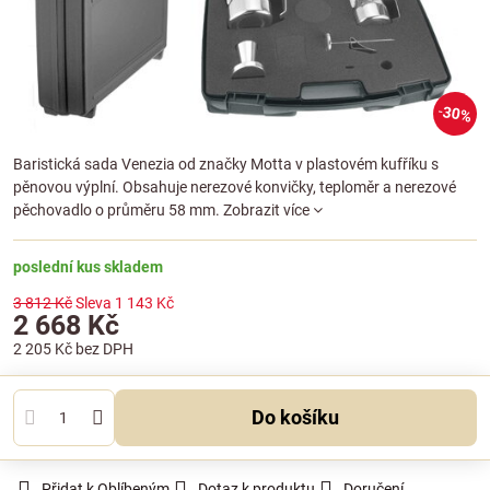
30%
Baristická sada Venezia od značky Motta v plastovém kufříku s
pěnovou výplní. Obsahuje nerezové konvičky, teploměr a nerezové
pěchovadlo o průměru 58 mm.
Zobrazit více
poslední kus skladem
3 812 Kč
Sleva
1 143 Kč
2 668 Kč
2 205 Kč
bez DPH
Do košíku
Přidat k Oblíbeným
Dotaz k produktu
Doručení