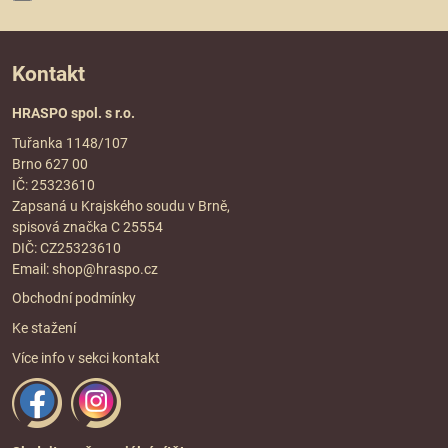
Kontakt
HRASPO spol. s r.o.
Tuřanka 1148/107
Brno 627 00
IČ: 25323610
Zapsaná u Krajského soudu v Brně,
spisová značka C 25554
DIČ: CZ25323610
Email:
shop@hraspo.cz
Obchodní podmínky
Ke stažení
Více info v sekci
kontakt