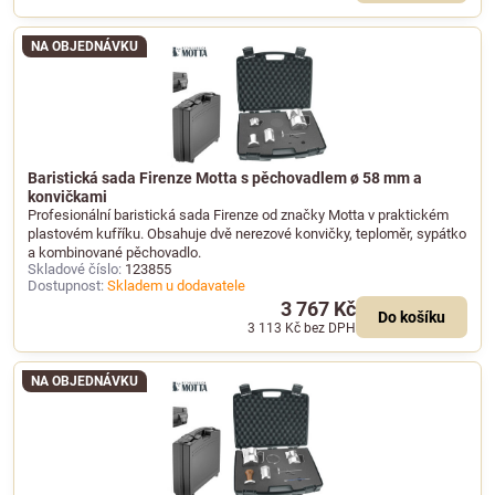
NA OBJEDNÁVKU
Baristická sada Firenze Motta s pěchovadlem ø 58 mm a
konvičkami
Profesionální baristická sada Firenze od značky Motta v praktickém
plastovém kufříku. Obsahuje dvě nerezové konvičky, teploměr, sypátko
a kombinované pěchovadlo.
Skladové číslo:
123855
Dostupnost:
Skladem u dodavatele
3 767 Kč
Do košíku
3 113 Kč
bez DPH
NA OBJEDNÁVKU