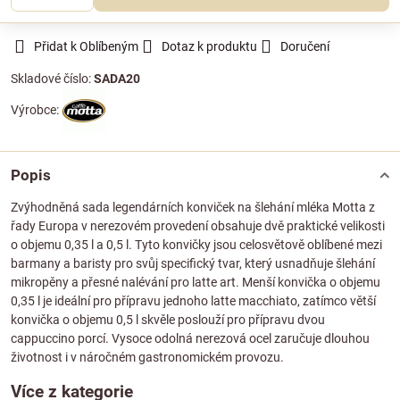
Přidat k Oblíbeným
Dotaz k produktu
Doručení
Skladové číslo:
SADA20
Výrobce:
Popis
Zvýhodněná sada legendárních konviček na šlehání mléka Motta z
řady Europa v nerezovém provedení obsahuje dvě praktické velikosti
o objemu 0,35 l a 0,5 l. Tyto konvičky jsou celosvětově oblíbené mezi
barmany a baristy pro svůj specifický tvar, který usnadňuje šlehání
mikropěny a přesné nalévání pro latte art. Menší konvička o objemu
0,35 l je ideální pro přípravu jednoho latte macchiato, zatímco větší
konvička o objemu 0,5 l skvěle poslouží pro přípravu dvou
cappuccino porcí. Vysoce odolná nerezová ocel zaručuje dlouhou
životnost i v náročném gastronomickém provozu.
Více z kategorie