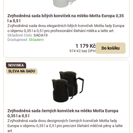
Zvýhodněná sada bílých konviček na mléko Motta Europa 0,35
l a 0,5 l
Zvýhodněná sada dvou elegantních bílých konviček Motta řady Europa
o objemu 0,35 l a 0,5 l pro profesionální šlehání mléka a latte art.
Skladové číslo:
SADA19
Dostupnost:
Skladem
1 179 Kč
Do košíku
974 Kč
bez DPH
NOVINKA
SLEVA NA SADU
Zvýhodněná sada černých konviček na mléko Motta Europa
0,35 l a 0,5 l
Zvýhodněná sada dvou designových černých konviček Motta řady
Europa o objemu 0,35 l a 0,5 l pro precizní šlehání mléčné pěny a latte
art.