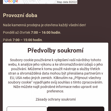
Provozní doba
Naše kamenná prodejna je otevřena každý všední den!
Pondělí až čtvrtek
7:00
– 16:00 hodin
.
Pátek
7:00 – 15:00 hodin
.
Předvolby soukromí
Doprava a platba
Soubory cookie používáme k vylepšení vaší návštěvy tohoto
webu, k analýze jeho výkonu a ke shromažďování údajů o jeho
DOPRAVA ZDARMA
používání. Můžeme k tomu použít nástroje a služby třetích
při objednávce nad
2000 Kč vč. DPH.
stran a shromážděná data mohou být přenášena partnerům v
EU, USA nebo jiných zemích. Kliknutím na „Přijmout všechny
*Nevztahuje se na paletovou přepravu.
soubory cookie“ vyjadřujete svůj souhlas s tímto zpracováním.
Níže můžete najít podrobné informace nebo upravit své
preference.
Zásady ochrany soukromí