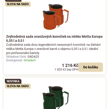
SLEVA NA SADU
Zvýhodněná sada oranžových konviček na mléko Motta Europa
0,35 l a 0,5 l
Zvýhodněná sada dvou legendárních nerezových konviček na šlehání
mléka Motta Europa v oranžové barvě o objemu 0,35 l a 0,5 l. Ideální
pro profesionální baristy.
Skladové číslo:
SADA23
Dostupnost:
Skladem
1 216 Kč
Do košíku
1 005 Kč
bez DPH
NOVINKA
SLEVA NA SADU