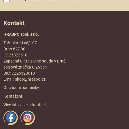
Kontakt
HRASPO spol. s r.o.
Tuřanka 1148/107
Brno 627 00
IČ: 25323610
Zapsaná u Krajského soudu v Brně,
spisová značka C 25554
DIČ: CZ25323610
Email:
shop@hraspo.cz
Obchodní podmínky
Ke stažení
Více info v sekci
kontakt