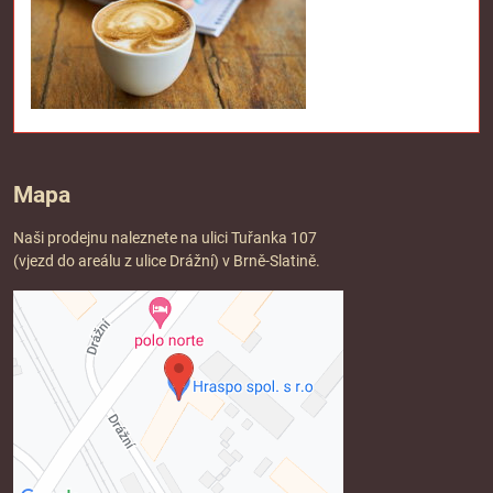
Mapa
Naši prodejnu naleznete na ulici Tuřanka 107
(vjezd do areálu z ulice Drážní) v Brně-Slatině.