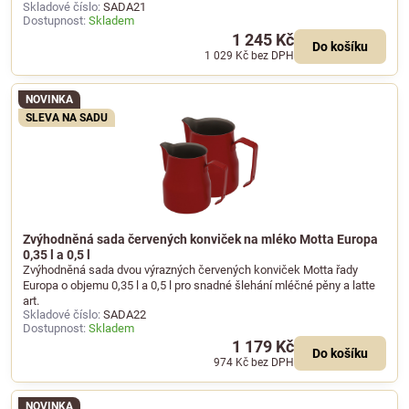
Skladové číslo:
SADA21
Dostupnost:
Skladem
1 245 Kč
Do košíku
1 029 Kč
bez DPH
NOVINKA
SLEVA NA SADU
Zvýhodněná sada červených konviček na mléko Motta Europa
0,35 l a 0,5 l
Zvýhodněná sada dvou výrazných červených konviček Motta řady
Europa o objemu 0,35 l a 0,5 l pro snadné šlehání mléčné pěny a latte
art.
Skladové číslo:
SADA22
Dostupnost:
Skladem
1 179 Kč
Do košíku
974 Kč
bez DPH
NOVINKA