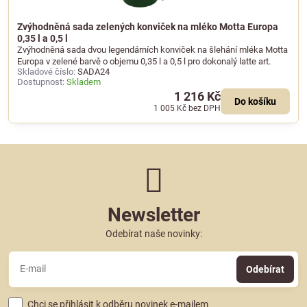
Zvýhodněná sada zelených konviček na mléko Motta Europa
0,35 l a 0,5 l
Zvýhodněná sada dvou legendárních konviček na šlehání mléka Motta
Europa v zelené barvě o objemu 0,35 l a 0,5 l pro dokonalý latte art.
Skladové číslo:
SADA24
Dostupnost:
Skladem
1 216 Kč
Do košíku
1 005 Kč
bez DPH
Newsletter
Odebírat naše novinky:
Odebírat
Chci se přihlásit k odběru novinek e-mailem