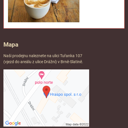
Mapa
Naši prodejnu naleznete na ulici Tuřanka 107
(vjezd do areálu z ulice Drážní) v Brně-Slatině.