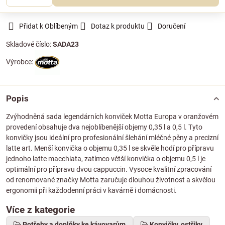
Přidat k Oblíbeným
Dotaz k produktu
Doručení
Skladové číslo:
SADA23
Výrobce:
Popis
Zvýhodněná sada legendárních konviček Motta Europa v oranžovém
provedení obsahuje dva nejoblíbenější objemy 0,35 l a 0,5 l. Tyto
konvičky jsou ideální pro profesionální šlehání mléčné pěny a precizní
latte art. Menší konvička o objemu 0,35 l se skvěle hodí pro přípravu
jednoho latte macchiata, zatímco větší konvička o objemu 0,5 l je
optimální pro přípravu dvou cappuccin. Vysoce kvalitní zpracování
od renomované značky Motta zaručuje dlouhou životnost a skvělou
ergonomii při každodenní práci v kavárně i domácnosti.
Více z kategorie
Potřeby a doplňky ke kávovarům
Konvičky, ostřiky