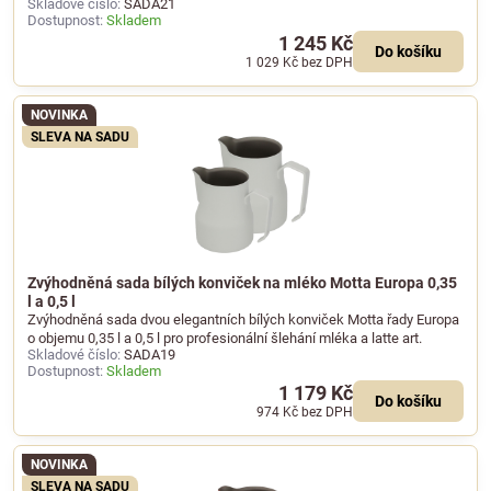
Skladové číslo:
SADA21
Dostupnost:
Skladem
1 245 Kč
Do košíku
1 029 Kč
bez DPH
NOVINKA
SLEVA NA SADU
Zvýhodněná sada bílých konviček na mléko Motta Europa 0,35
l a 0,5 l
Zvýhodněná sada dvou elegantních bílých konviček Motta řady Europa
o objemu 0,35 l a 0,5 l pro profesionální šlehání mléka a latte art.
Skladové číslo:
SADA19
Dostupnost:
Skladem
1 179 Kč
Do košíku
974 Kč
bez DPH
NOVINKA
SLEVA NA SADU