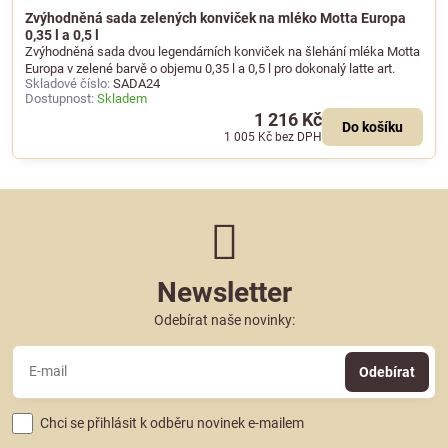
Zvýhodněná sada zelených konviček na mléko Motta Europa
0,35 l a 0,5 l
Zvýhodněná sada dvou legendárních konviček na šlehání mléka Motta
Europa v zelené barvě o objemu 0,35 l a 0,5 l pro dokonalý latte art.
Skladové číslo:
SADA24
Dostupnost:
Skladem
1 216 Kč
Do košíku
1 005 Kč
bez DPH
Newsletter
Odebírat naše novinky:
Odebírat
Chci se přihlásit k odběru novinek e-mailem