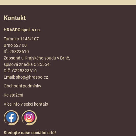
Kontakt
HRASPO spol. s r.o.
Tuřanka 1148/107
Brno 627 00
IČ: 25323610
Zapsaná u Krajského soudu v Brně,
spisová značka C 25554
DIČ: CZ25323610
Email:
shop@hraspo.cz
Obchodní podmínky
Ke stažení
Více info v sekci
kontakt
Sledujte naše sociální sítě!