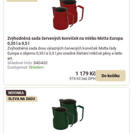
Zvýhodněná sada červených konviček na mléko Motta Europa
0,35 l a 0,5 l
Zvýhodněná sada dvou výrazných červených konviček Motta řady
Europa o objemu 0,35 l a 0,5 l pro snadné šlehání mléčné pěny a latte
art.
Skladové číslo:
SADA22
Dostupnost:
Skladem
1 179 Kč
Do košíku
974 Kč
bez DPH
NOVINKA
SLEVA NA SADU