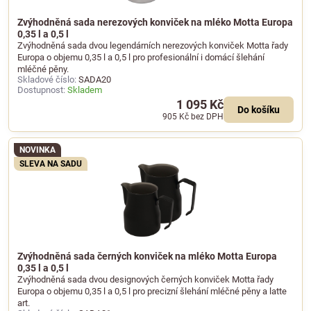
Zvýhodněná sada nerezových konviček na mléko Motta Europa
0,35 l a 0,5 l
Zvýhodněná sada dvou legendárních nerezových konviček Motta řady
Europa o objemu 0,35 l a 0,5 l pro profesionální i domácí šlehání
mléčné pěny.
Skladové číslo:
SADA20
Dostupnost:
Skladem
1 095 Kč
Do košíku
905 Kč
bez DPH
NOVINKA
SLEVA NA SADU
Zvýhodněná sada černých konviček na mléko Motta Europa
0,35 l a 0,5 l
Zvýhodněná sada dvou designových černých konviček Motta řady
Europa o objemu 0,35 l a 0,5 l pro precizní šlehání mléčné pěny a latte
art.