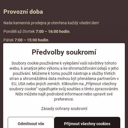
Provozní doba
Naše kamenná prodejna je otevřena každý všední den!
Pondělí až čtvrtek
7:00
– 16:00 hodin
.
Pátek
7:00 – 15:00 hodin
.
Předvolby soukromí
Doprava a platba
Soubory cookie používáme k vylepšení vaší návštěvy tohoto
webu, k analýze jeho výkonu a ke shromažďování údajů o jeho
DOPRAVA ZDARMA
používání. Můžeme k tomu použít nástroje a služby třetích
při objednávce nad
2000 Kč vč. DPH.
stran a shromážděná data mohou být přenášena partnerům v
EU, USA nebo jiných zemích. Kliknutím na „Přijmout všechny
*Nevztahuje se na paletovou přepravu.
soubory cookie“ vyjadřujete svůj souhlas s tímto zpracováním.
Níže můžete najít podrobné informace nebo upravit své
preference.
Zásady ochrany soukromí
Odmítnout vše
Přijmout všechny cookies