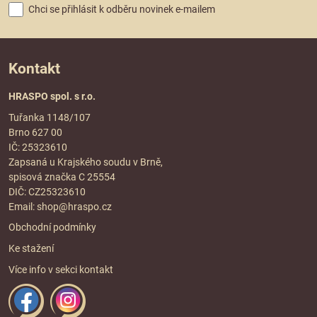
Chci se přihlásit k odběru novinek e-mailem
Kontakt
HRASPO spol. s r.o.
Tuřanka 1148/107
Brno 627 00
IČ: 25323610
Zapsaná u Krajského soudu v Brně,
spisová značka C 25554
DIČ: CZ25323610
Email:
shop@hraspo.cz
Obchodní podmínky
Ke stažení
Více info v sekci
kontakt