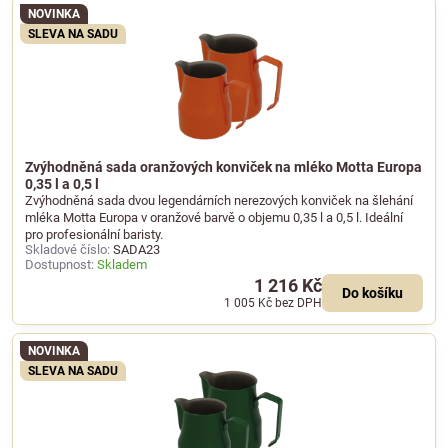
NOVINKA
SLEVA NA SADU
Zvýhodněná sada oranžových konviček na mléko Motta Europa
0,35 l a 0,5 l
Zvýhodněná sada dvou legendárních nerezových konviček na šlehání
mléka Motta Europa v oranžové barvě o objemu 0,35 l a 0,5 l. Ideální
pro profesionální baristy.
Skladové číslo:
SADA23
Dostupnost:
Skladem
1 216 Kč
Do košíku
1 005 Kč
bez DPH
NOVINKA
SLEVA NA SADU