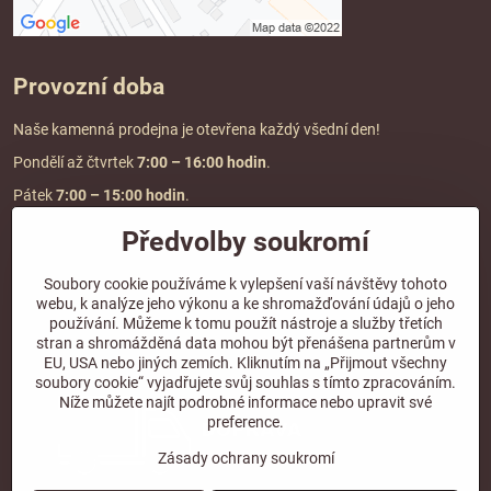
Provozní doba
Naše kamenná prodejna je otevřena každý všední den!
Pondělí až čtvrtek
7:00
– 16:00 hodin
.
Pátek
7:00 – 15:00 hodin
.
Předvolby soukromí
Doprava a platba
Soubory cookie používáme k vylepšení vaší návštěvy tohoto
webu, k analýze jeho výkonu a ke shromažďování údajů o jeho
DOPRAVA ZDARMA
používání. Můžeme k tomu použít nástroje a služby třetích
při objednávce nad
2000 Kč vč. DPH.
stran a shromážděná data mohou být přenášena partnerům v
EU, USA nebo jiných zemích. Kliknutím na „Přijmout všechny
*Nevztahuje se na paletovou přepravu.
soubory cookie“ vyjadřujete svůj souhlas s tímto zpracováním.
Níže můžete najít podrobné informace nebo upravit své
preference.
Zásady ochrany soukromí