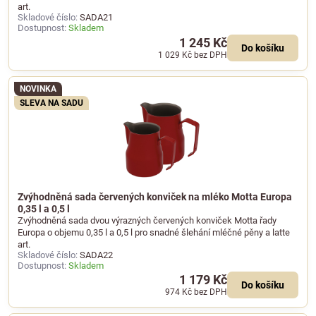
art.
Skladové číslo:
SADA21
Dostupnost:
Skladem
1 245 Kč
Do košíku
1 029 Kč
bez DPH
NOVINKA
SLEVA NA SADU
Zvýhodněná sada červených konviček na mléko Motta Europa
0,35 l a 0,5 l
Zvýhodněná sada dvou výrazných červených konviček Motta řady
Europa o objemu 0,35 l a 0,5 l pro snadné šlehání mléčné pěny a latte
art.
Skladové číslo:
SADA22
Dostupnost:
Skladem
1 179 Kč
Do košíku
974 Kč
bez DPH