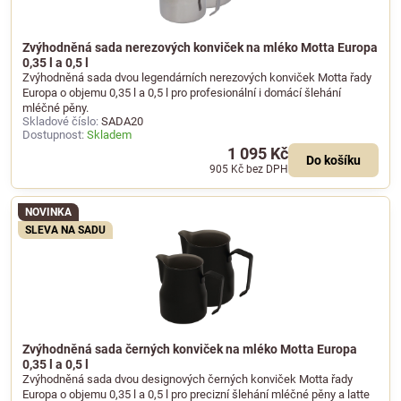
Zvýhodněná sada nerezových konviček na mléko Motta Europa
0,35 l a 0,5 l
Zvýhodněná sada dvou legendárních nerezových konviček Motta řady
Europa o objemu 0,35 l a 0,5 l pro profesionální i domácí šlehání
mléčné pěny.
Skladové číslo:
SADA20
Dostupnost:
Skladem
1 095 Kč
Do košíku
905 Kč
bez DPH
NOVINKA
SLEVA NA SADU
Zvýhodněná sada černých konviček na mléko Motta Europa
0,35 l a 0,5 l
Zvýhodněná sada dvou designových černých konviček Motta řady
Europa o objemu 0,35 l a 0,5 l pro precizní šlehání mléčné pěny a latte