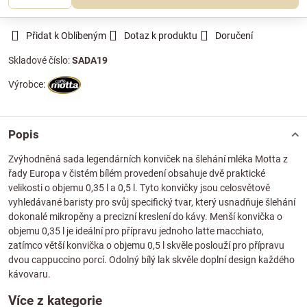
Přidat k Oblíbeným
Dotaz k produktu
Doručení
Skladové číslo:
SADA19
Výrobce:
Popis
Zvýhodněná sada legendárních konviček na šlehání mléka Motta z
řady Europa v čistém bílém provedení obsahuje dvě praktické
velikosti o objemu 0,35 l a 0,5 l. Tyto konvičky jsou celosvětově
vyhledávané baristy pro svůj specifický tvar, který usnadňuje šlehání
dokonalé mikropěny a precizní kreslení do kávy. Menší konvička o
objemu 0,35 l je ideální pro přípravu jednoho latte macchiato,
zatímco větší konvička o objemu 0,5 l skvěle poslouží pro přípravu
dvou cappuccino porcí. Odolný bílý lak skvěle doplní design každého
kávovaru.
Více z kategorie