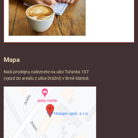
Mapa
Naši prodejnu naleznete na ulici Tuřanka 107
(vjezd do areálu z ulice Drážní) v Brně-Slatině.