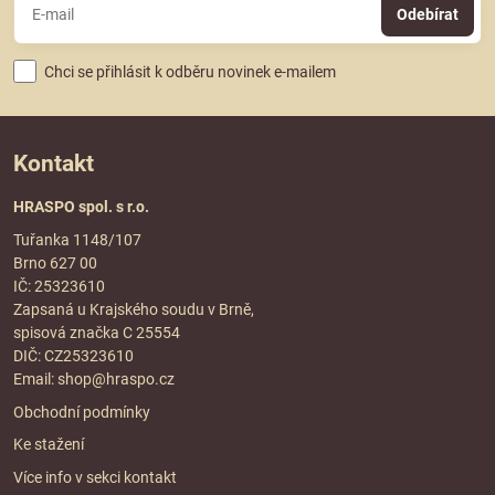
Odebírat
Chci se přihlásit k odběru novinek e-mailem
Kontakt
HRASPO spol. s r.o.
Tuřanka 1148/107
Brno 627 00
IČ: 25323610
Zapsaná u Krajského soudu v Brně,
spisová značka C 25554
DIČ: CZ25323610
Email:
shop@hraspo.cz
Obchodní podmínky
Ke stažení
Více info v sekci
kontakt