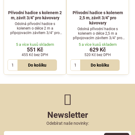
Přívodní hadice s kolenem 2
Přívodní hadice s kolenem
m, závit 3/4" pro kávovary
2,5 m, závit 3/4" pro
kávovary
Odolná přívodní hadice s
kolenem o délce 2 m a
Odolná přívodní hadice s
připojovacím závitem 3/4" pro
kolenem o délce 2,5 m a
kávovary. Opletení z nerezového
připojovacím závitem 3/4" pro
drátu zajišťuje vysokou odolnost
kávovary. Opletení z nerezového
5 a více kusů skladem
5 a více kusů skladem
proti poškození.
drátu zajišťuje vysokou odolnost
551 Kč
629 Kč
proti poškození.
455 Kč
bez DPH
520 Kč
bez DPH
Do košíku
Do košíku
Newsletter
Odebírat naše novinky: