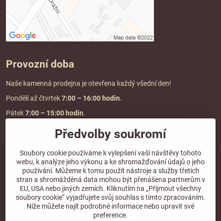
Provozní doba
Naše kamenná prodejna je otevřena každý všední den!
Pondělí až čtvrtek
7:00
– 16:00 hodin
.
Pátek
7:00 – 15:00 hodin
.
Předvolby soukromí
Doprava a platba
Soubory cookie používáme k vylepšení vaší návštěvy tohoto
webu, k analýze jeho výkonu a ke shromažďování údajů o jeho
DOPRAVA ZDARMA
používání. Můžeme k tomu použít nástroje a služby třetích
při objednávce nad
2000 Kč vč. DPH.
stran a shromážděná data mohou být přenášena partnerům v
EU, USA nebo jiných zemích. Kliknutím na „Přijmout všechny
*Nevztahuje se na paletovou přepravu.
soubory cookie“ vyjadřujete svůj souhlas s tímto zpracováním.
Níže můžete najít podrobné informace nebo upravit své
preference.