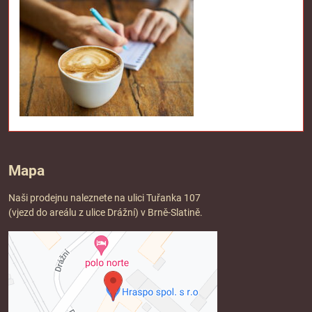
Mapa
Naši prodejnu naleznete na ulici Tuřanka 107
(vjezd do areálu z ulice Drážní) v Brně-Slatině.