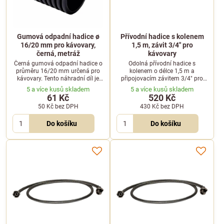
Gumová odpadní hadice ø
Přívodní hadice s kolenem
16/20 mm pro kávovary,
1,5 m, závit 3/4" pro
černá, metráž
kávovary
Černá gumová odpadní hadice o
Odolná přívodní hadice s
průměru 16/20 mm určená pro
kolenem o délce 1,5 m a
kávovary. Tento náhradní díl je
připojovacím závitem 3/4" pro
prodáván na metráž, což
kávovary. Opletení z nerezového
5 a více kusů skladem
5 a více kusů skladem
umožňuje snadné přizpůsobení
drátu zajišťuje vysokou odolnost
61 Kč
520 Kč
délky.
proti poškození.
50 Kč
bez DPH
430 Kč
bez DPH
Do košíku
Do košíku