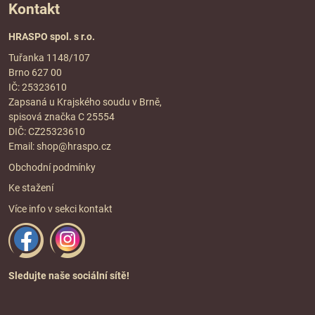
Kontakt
HRASPO spol. s r.o.
Tuřanka 1148/107
Brno 627 00
IČ: 25323610
Zapsaná u Krajského soudu v Brně,
spisová značka C 25554
DIČ: CZ25323610
Email:
shop@hraspo.cz
Obchodní podmínky
Ke stažení
Více info v sekci
kontakt
Sledujte naše sociální sítě!