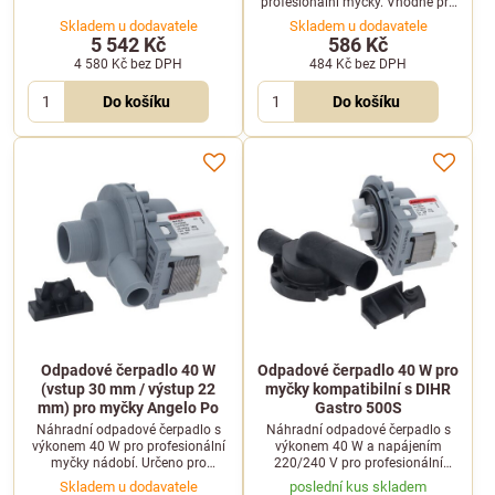
profesionální myčky. Vhodné pro
ALPHA50P. Průměr vstupu i
vybrané modely značek Amika,
Skladem u dodavatele
Skladem u dodavatele
výstupu je 30 mm.
Colged, Elettrobar a Apach.
5 542 Kč
586 Kč
4 580 Kč
bez DPH
484 Kč
bez DPH
Do košíku
Do košíku
Odpadové čerpadlo 40 W
Odpadové čerpadlo 40 W pro
(vstup 30 mm / výstup 22
myčky kompatibilní s DIHR
mm) pro myčky Angelo Po
Gastro 500S
Náhradní odpadové čerpadlo s
Náhradní odpadové čerpadlo s
výkonem 40 W pro profesionální
výkonem 40 W a napájením
myčky nádobí. Určeno pro
220/240 V pro profesionální
vybrané modely Angelo Po, jako
myčky. Určeno pro modely DIHR
Skladem u dodavatele
poslední kus skladem