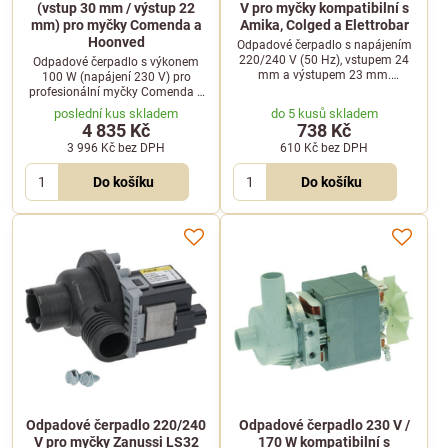
(vstup 30 mm / výstup 22
V pro myčky kompatibilní s
mm) pro myčky Comenda a
Amika, Colged a Elettrobar
Hoonved
Odpadové čerpadlo s napájením
220/240 V (50 Hz), vstupem 24
Odpadové čerpadlo s výkonem
mm a výstupem 23 mm.
100 W (napájení 230 V) pro
Kompatibilní s myčkami Amika,
profesionální myčky Comenda a
Apach, Colged, Elettrobar a
Hoonved. Průměr vstupu 30 mm,
poslední kus skladem
do 5 kusů skladem
dalšími.
průměr výstupu 22 mm.
4 835 Kč
738 Kč
3 996 Kč
bez DPH
610 Kč
bez DPH
Do košíku
Do košíku
Odpadové čerpadlo 220/240
Odpadové čerpadlo 230 V /
V pro myčky Zanussi LS32
170 W kompatibilní s