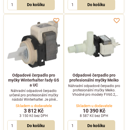
Do košíku
Do košíku
Odpadové čerpadlo pro
Odpadové čerpadlo pro
myčky Winterhalter řady GS
profesionální myčky Meiko
a UC
Náhradní odpadové čerpadlo pro
profesionální myčky Meiko.
Náhradní odpadové čerpadlo
Vhodné pro modely FV60.2,
určené pro profesionální myčky
DV120.2, DV125.2, DV80.2,
nádobí Winterhalter. Je plně
FV40.2G a FV40.2M.
kompatibilní se stroji řady GS a
Skladem u dodavatele
Skladem u dodavatele
UC, kterým zajišťuje spolehlivý
3 812 Kč
10 390 Kč
odvod odpadní vody.
3 150 Kč
bez DPH
8 587 Kč
bez DPH
Do košíku
Do košíku