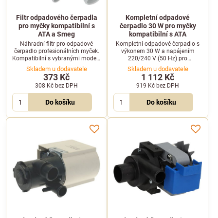
Filtr odpadového čerpadla
Kompletní odpadové
pro myčky kompatibilní s
čerpadlo 30 W pro myčky
ATA a Smeg
kompatibilní s ATA
Náhradní filtr pro odpadové
Kompletní odpadové čerpadlo s
čerpadlo profesionálních myček.
výkonem 30 W a napájením
Kompatibilní s vybranými modely
220/240 V (50 Hz) pro
značek ATA (např. AF55PS) a
profesionální myčky nádobí.
Skladem u dodavatele
Skladem u dodavatele
Smeg (např. SLB500).
Určeno pro zařízení značky ATA.
373 Kč
1 112 Kč
308 Kč
bez DPH
919 Kč
bez DPH
Do košíku
Do košíku