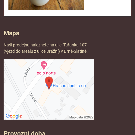
Mapa
Naši prodejnu naleznete na ulici Tuřanka 107
(vjezd do areálu z ulice Drážní) v Brně-Slatině.
Provozní doba