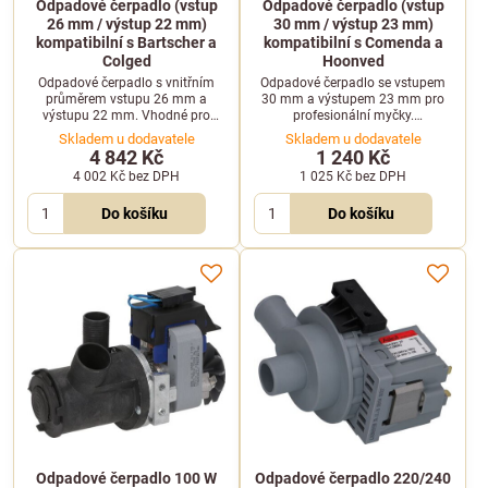
Odpadové čerpadlo (vstup
Odpadové čerpadlo (vstup
26 mm / výstup 22 mm)
30 mm / výstup 23 mm)
kompatibilní s Bartscher a
kompatibilní s Comenda a
Colged
Hoonved
Odpadové čerpadlo s vnitřním
Odpadové čerpadlo se vstupem
průměrem vstupu 26 mm a
30 mm a výstupem 23 mm pro
výstupu 22 mm. Vhodné pro
profesionální myčky.
profesionální myčky značek
Kompatibilní s modely Comenda
Skladem u dodavatele
Skladem u dodavatele
Bartscher, Colged a Elettrobar.
a Hoonved, odpovídá starší verzi
4 842 Kč
1 240 Kč
Sammic 4309102.
4 002 Kč
bez DPH
1 025 Kč
bez DPH
Do košíku
Do košíku
Odpadové čerpadlo 100 W
Odpadové čerpadlo 220/240