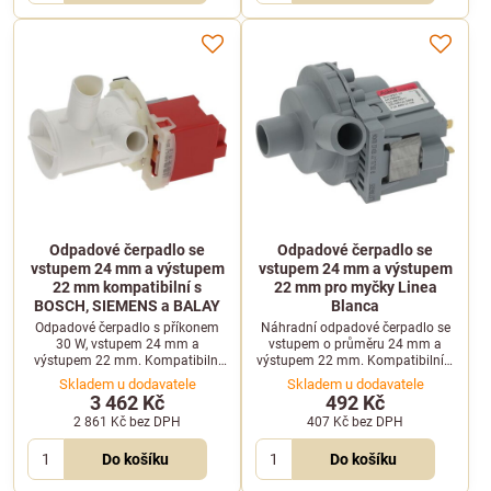
Odpadové čerpadlo se
Odpadové čerpadlo se
vstupem 24 mm a výstupem
vstupem 24 mm a výstupem
22 mm kompatibilní s
22 mm pro myčky Linea
BOSCH, SIEMENS a BALAY
Blanca
Odpadové čerpadlo s příkonem
Náhradní odpadové čerpadlo se
30 W, vstupem 24 mm a
vstupem o průměru 24 mm a
výstupem 22 mm. Kompatibilní
výstupem 22 mm. Kompatibilní s
se zařízeními BOSCH, SIEMENS,
profesionálními myčkami Linea
Skladem u dodavatele
Skladem u dodavatele
BALAY, COPRECI a EPMS.
Blanca řady LC.
3 462 Kč
492 Kč
2 861 Kč
bez DPH
407 Kč
bez DPH
Do košíku
Do košíku