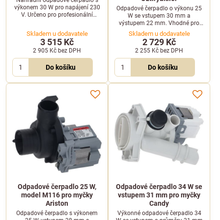
výkonem 30 W pro napájení 230
Odpadové čerpadlo o výkonu 25
V. Určeno pro profesionální
W se vstupem 30 mm a
myčky Amatis a Ascaso se
výstupem 22 mm. Vhodné pro
vstupem 30 mm a výstupem 22
vybrané profesionální myčky
Skladem u dodavatele
Skladem u dodavatele
mm.
Emmepi, Silanos a Oztiryakiler.
3 515 Kč
2 729 Kč
2 905 Kč
bez DPH
2 255 Kč
bez DPH
Do košíku
Do košíku
Odpadové čerpadlo 25 W,
Odpadové čerpadlo 34 W se
model M116 pro myčky
vstupem 31 mm pro myčky
Ariston
Candy
Odpadové čerpadlo s výkonem
Výkonné odpadové čerpadlo 34