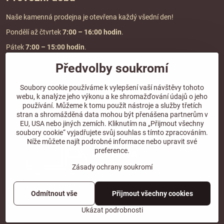
Naše kamenná prodejna je otevřena každý všední den!
Pondělí až čtvrtek
7:00
– 16:00 hodin
.
Pátek
7:00 – 15:00 hodin
.
Předvolby soukromí
Doprava a platba
Soubory cookie používáme k vylepšení vaší návštěvy tohoto
webu, k analýze jeho výkonu a ke shromažďování údajů o jeho
DOPRAVA ZDARMA
používání. Můžeme k tomu použít nástroje a služby třetích
při objednávce nad
2000 Kč vč. DPH.
stran a shromážděná data mohou být přenášena partnerům v
EU, USA nebo jiných zemích. Kliknutím na „Přijmout všechny
*Nevztahuje se na paletovou přepravu.
soubory cookie“ vyjadřujete svůj souhlas s tímto zpracováním.
Níže můžete najít podrobné informace nebo upravit své
preference.
Zásady ochrany soukromí
Odmítnout vše
Přijmout všechny cookies
©
2026
Copyright
Předvolby soukromí
Zásady ochrany soukromí
Ukázat podrobnosti
Vytvořeno systémem:
ByznysWeb.cz