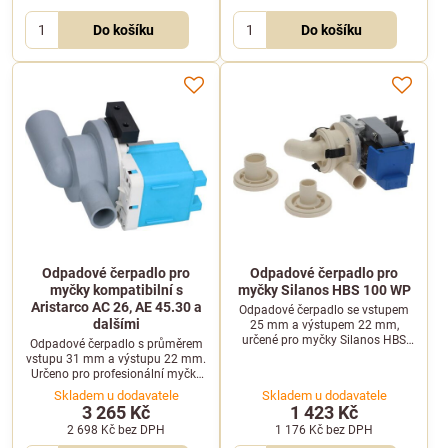
Do košíku
Do košíku
Odpadové čerpadlo pro
Odpadové čerpadlo pro
myčky kompatibilní s
myčky Silanos HBS 100 WP
Aristarco AC 26, AE 45.30 a
Odpadové čerpadlo se vstupem
dalšími
25 mm a výstupem 22 mm,
určené pro myčky Silanos HBS
Odpadové čerpadlo s průměrem
100 WP. Balení obsahuje
vstupu 31 mm a výstupu 22 mm.
přídavné příruby pro průměry 30
Určeno pro profesionální myčky
až 22 mm.
Aristarco, včetně modelů AC 26,
Skladem u dodavatele
Skladem u dodavatele
AE 45.30, AE 50.32 a dalších.
3 265 Kč
1 423 Kč
2 698 Kč
bez DPH
1 176 Kč
bez DPH