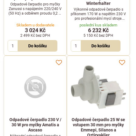
Winterhalter
Odpadové čerpadlo pro myčky
Zanussi s napájením 220/240 V
Výkonné odpadové čerpadlo s
(50 Hz) a odběrem proudu 0,2 A.
příkonem 170 W a napětím 230 V
Disponuje vstupem 35 mm a
pro profesionální mycí stroje.
výstupem 30 mm.
Vybaveno vstupem i výstupem o
Skladem u dodavatele
poslední kus skladem
průměru 24 mm, kompatibilní se
3 024 Kč
6 232 Kč
stroji Winterhalter.
2 499 Kč
bez DPH
5 150 Kč
bez DPH
Do košíku
Do košíku
Odpadové čerpadlo 230 V /
Odpadové čerpadlo 25 W se
30 W pro myčky Amatis a
vstupem 30 mm pro myčky
Ascaso
Emmepi, Silanos a
Oztiryakiler
Náhradní odpadové čerpadlo s