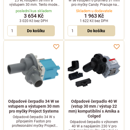
25 W, vstupem 38 mm a
W se vstupem o průměru 31 mm
výstupem 30 mm. Tento model
pro myčky Candy. Pracuje na
M116 (kód RS0666) je
napětí 220/240 V při frekvenci 50
poslední kus skladem
Skladem u dodavatele
kompatibilní s vybranými
Hz.
3 654 Kč
1 963 Kč
myčkami Ariston.
3 020 Kč
bez DPH
1 622 Kč
bez DPH
Do košíku
Do košíku
Odpadové čerpadlo 34 W se
Odpadové čerpadlo 40 W
vstupem a výstupem 30 mm
(vstup 30 mm / výstup 22
pro myčky Project Systems
mm) kompatibilní s Amika a
Colged
Odpadové čerpadlo 34 W s
připojením Faston pro
Odpadové čerpadlo s výkonem
profesionální myčky Project
40 W a napájením 230 V pro
Systems JET500P PLUS a