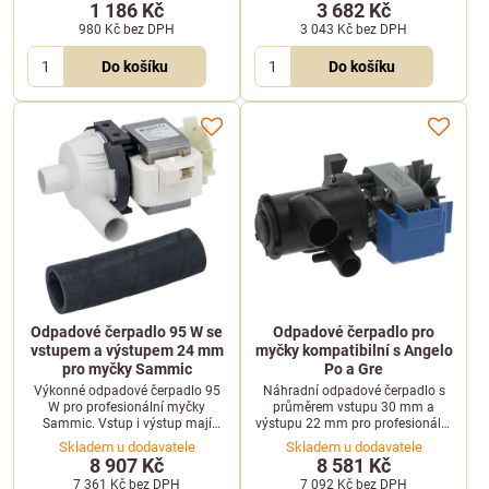
jsou KE70, KE130 nebo KE560.
Gastro 500S. Vstup 30 mm,
1 186 Kč
3 682 Kč
výstup 22 mm.
980 Kč
bez DPH
3 043 Kč
bez DPH
Do košíku
Do košíku
Odpadové čerpadlo 95 W se
Odpadové čerpadlo pro
vstupem a výstupem 24 mm
myčky kompatibilní s Angelo
pro myčky Sammic
Po a Gre
Výkonné odpadové čerpadlo 95
Náhradní odpadové čerpadlo s
W pro profesionální myčky
průměrem vstupu 30 mm a
Sammic. Vstup i výstup mají
výstupu 22 mm pro profesionální
průměr 24 mm, napájení
myčky nádobí. Určeno pro
Skladem u dodavatele
Skladem u dodavatele
220/240 V.
zařízení značek Angelo Po a Gre.
8 907 Kč
8 581 Kč
7 361 Kč
bez DPH
7 092 Kč
bez DPH