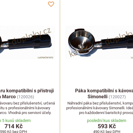
u kompatibilní s přístroji
Páka kompatibilní s kávov
n Marco
Simonelli
(120026)
(120027)
vovaru bez příslušenství, určená
Náhradní páka bez příslušenství, kompat
litu s profesionálními kávovary
profesionálními kávovary Simonelli. Ideá
co. Vhodná pro servisní účely.
pro každodenní baristický provoz
o 5 kusů skladem
poslední kus skladem
714 Kč
593 Kč
590 Kč
bez DPH
490 Kč
bez DPH