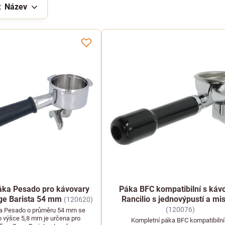
:
Název
áka Pesado pro kávovary
Páka BFC kompatibilní s káv
age Barista 54 mm
Rancilio s jednovýpustí a mi
(120620)
(120076)
a Pesado o průměru 54 mm se
 o výšce 5,8 mm je určena pro
Kompletní páka BFC kompatibilní