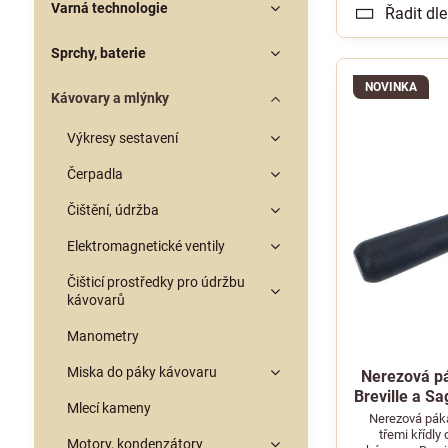
Varná technologie
Řadit dle
Sprchy, baterie
NOVINKA
Kávovary a mlýnky
Výkresy sestavení
Čerpadla
Čištění, údržba
Elektromagnetické ventily
Čišticí prostředky pro údržbu
kávovarů
Manometry
Miska do páky kávovaru
Nerezová p
Breville a S
Mlecí kameny
Nerezová pák
třemi křídly
Motory, kondenzátory