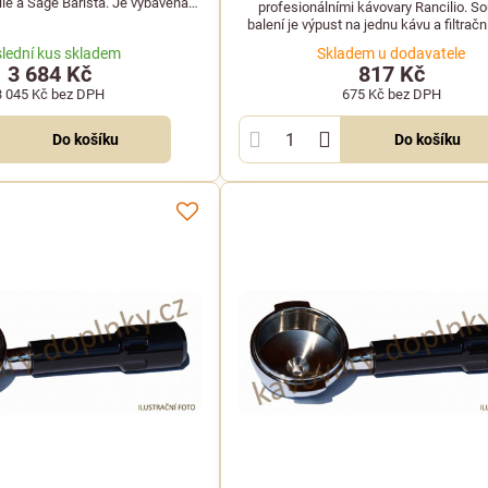
lle a Sage Barista. Je vybavena
profesionálními kávovary Rancilio. So
ou rukojetí s ocelovou výztuží a
balení je výpust na jednu kávu a filtrač
výpustí. Dodává se bez misky.
lední kus skladem
Skladem u dodavatele
3 684 Kč
817 Kč
3 045 Kč
bez DPH
675 Kč
bez DPH
Do košíku
Do košíku