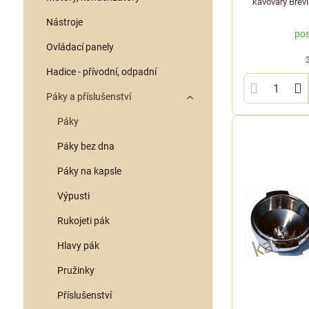
kávovary Brevi
pohodlnou gumov
Nástroje
odnímatelnou 
pos
Ovládací panely
Hadice - přívodní, odpadní
Páky a příslušenství
Páky
Páky bez dna
Páky na kapsle
Výpusti
Rukojeti pák
Hlavy pák
Pružinky
Příslušenství