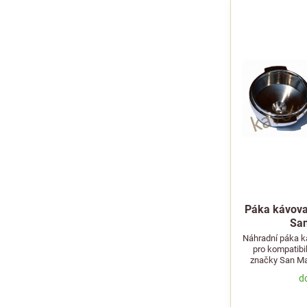
Páka kávovar
Sa
Náhradní páka ká
pro kompatibi
značky San Mar
d