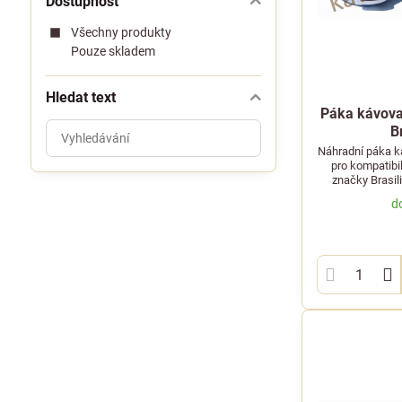
Dostupnost
Všechny produkty
Pouze skladem
Hledat text
Páka kávovar
Prohledat
B
výsledky
Náhradní páka ká
pro kompatibi
filtru
značky Brasil
fulltextem
d