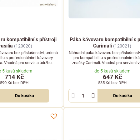
u kompatibilní s přístroji
Páka kávovaru kompatibilní s př
rasilia
Carimali
(120020)
(120021)
vovaru bez příslušenství, určená
Náhradní páka kávovaru bez příslušenstv
litu s profesionálními kávovary
pro kompatibilitu s profesionálními k
ia. Vhodná pro servis a údržbu.
značky Carimali. Vhodná pro servisní 
o 5 kusů skladem
do 5 kusů skladem
714 Kč
647 Kč
590 Kč
bez DPH
535 Kč
bez DPH
Do košíku
Do košíku