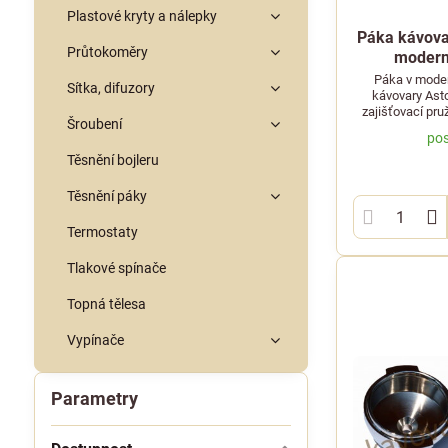
Plastové kryty a nálepky
Páka kávovar
Průtokoměry
modern
Páka v moder
Sítka, difuzory
kávovary Asto
zajišťovací pru
Šroubení
pos
Těsnění bojleru
Těsnění páky
Termostaty
Tlakové spínače
Topná tělesa
Vypínače
Parametry