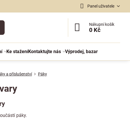
Panel uživatele
Nákupní košík
0 Kč
ní
Ke stažení
Kontaktujte nás
Výprodej, bazar
ky a příslušenství
Páky
vary
ry
oučástí páky.