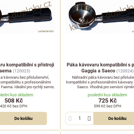
u kompatibilní s přístroji
Páka kávovaru kompatibilní s př
aema
Gaggia a Saeco
(120023)
(120024)
a kávovaru bez příslušenství,
Náhradní páka kávovaru bez přísluše
ompatibilitu s profesionálními
kompatibilní s profesionálními kávovary
Faema. Ideální pro rychlý servis.
Saeco. Vhodná pro servisní výmě
lední kus skladem
poslední kus skladem
508 Kč
725 Kč
420 Kč
bez DPH
599 Kč
bez DPH
Do košíku
Do košíku