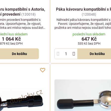
u kompatibilní s Astoria,
Páka kávovaru kompatibilní s 
í provedení
(120018)
(120048)
ním provedení kompatibilní s
Náhradní páka kávovaru kompatibilní 
ria. Upozorňujeme, že výpust,
Pavoni. Upozorňujeme, že výpust, zaji
žinka ani miska nejsou součástí
pružinka ani miska nejsou součástí tohot
balení.
lední kus skladem
poslední kus skladem
1 064 Kč
647 Kč
879 Kč
bez DPH
535 Kč
bez DPH
Do košíku
Do košíku