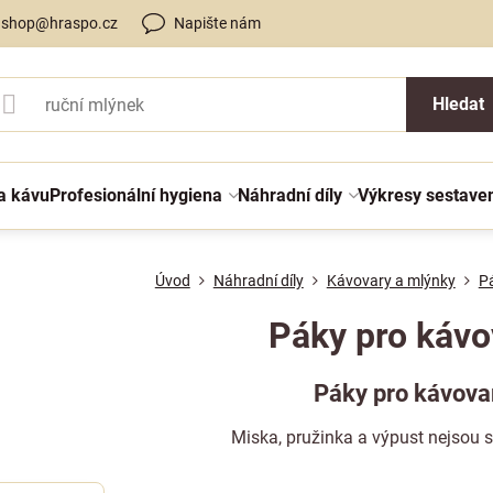
shop@hraspo.cz
Napište nám
Hledat
a kávu
Profesionální hygiena
Náhradní díly
Výkresy sestave
Úvod
Náhradní díly
Kávovary a mlýnky
Pá
Páky pro kávo
Páky pro kávova
Miska, pružinka a výpust nejsou s