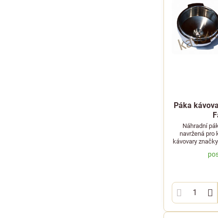
Páka kávovar
F
Náhradní pák
navržená pro k
kávovary značky 
pos