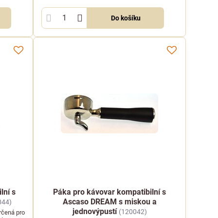
Do košíku
lní s
Páka pro kávovar kompatibilní s
Ascaso DREAM s miskou a
044)
jednovýpustí
(120042)
rčená pro