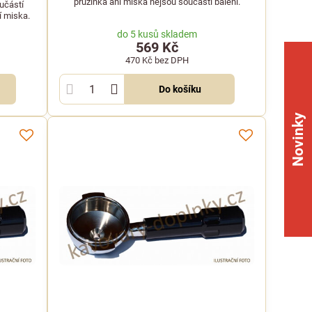
pružinka ani miska nejsou součástí balení.
učástí
ní miska.
do 5 kusů skladem
569 Kč
470 Kč
bez DPH
Do košíku
Novinky