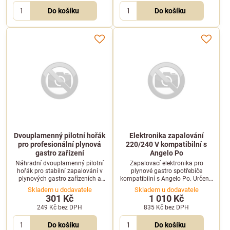
Do košíku
Do košíku
Dvouplamenný pilotní hořák
Elektronika zapalování
pro profesionální plynová
220/240 V kompatibilní s
gastro zařízení
Angelo Po
Náhradní dvouplamenný pilotní
Zapalovací elektronika pro
hořák pro stabilní zapalování v
plynové gastro spotřebiče
plynových gastro zařízeních a
kompatibilní s Angelo Po. Určeno
profesionální varné technologii.
pro napájení 220/240 V při
Skladem u dodavatele
Skladem u dodavatele
frekvenci 50/60 Hz.
301 Kč
1 010 Kč
249 Kč
bez DPH
835 Kč
bez DPH
Do košíku
Do košíku