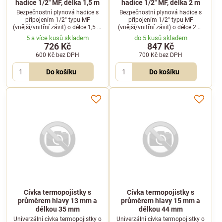
hadice 1/2" MF, délka 1,5 m
hadice 1/2" MF, délka 2 m
Bezpečnostní plynová hadice s
Bezpečnostní plynová hadice s
připojením 1/2" typu MF
připojením 1/2" typu MF
(vnější/vnitřní závit) o délce 1,5 m
(vnější/vnitřní závit) o délce 2 m
pro spolehlivé připojení varné
pro bezpečné připojení plynových
5 a více kusů skladem
do 5 kusů skladem
techniky.
spotřebičů.
726 Kč
847 Kč
600 Kč
bez DPH
700 Kč
bez DPH
Do košíku
Do košíku
Cívka termopojistky s
Cívka termopojistky s
průměrem hlavy 13 mm a
průměrem hlavy 15 mm a
délkou 35 mm
délkou 44 mm
Univerzální cívka termopojistky o
Univerzální cívka termopojistky o