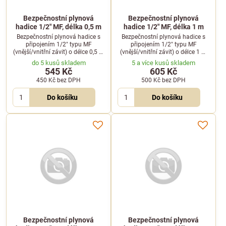
Bezpečnostní plynová
Bezpečnostní plynová
hadice 1/2" MF, délka 0,5 m
hadice 1/2" MF, délka 1 m
Bezpečnostní plynová hadice s
Bezpečnostní plynová hadice s
připojením 1/2" typu MF
připojením 1/2" typu MF
(vnější/vnitřní závit) o délce 0,5 m
(vnější/vnitřní závit) o délce 1 m
pro bezpečné zapojení varné
pro bezpečné připojení gastro
do 5 kusů skladem
5 a více kusů skladem
techniky.
spotřebičů.
545 Kč
605 Kč
450 Kč
bez DPH
500 Kč
bez DPH
Do košíku
Do košíku
Bezpečnostní plynová
Bezpečnostní plynová