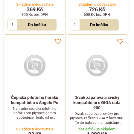
konce 14 mm. Spolehlivý
průměrem konce 18 mm.
Skladem u dodavatele
Skladem u dodavatele
náhradní díl pro plynová gastro
Bezpečnostní prvek pro plynové
369 Kč
726 Kč
zařízení.
gastro spotřebiče.
305 Kč
bez DPH
600 Kč
bez DPH
Do košíku
Do košíku
Čepička pilotního hořáku
Držák zapalovací svíčky
kompatibilní s Angelo Po
kompatibilní s GIGA řada
900
Náhradní čepička pilotního
hořáku pro plynové gastro
Držák zapalovací svíčky pro
spotřebiče. Tento díl je
plynová zařízení GIGA z řady 900.
kompatibilní se zařízeními
Tento náhradní díl zajišťuje
značky Angelo Po.
stabilní a bezpečné uchycení
Skladem u dodavatele
poslední kus skladem
zapalovací svíčky v hořákovém