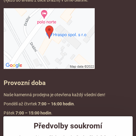
(vjezd do areálu z ulice Drážní) v Brně-Slatině.
Provozní doba
Naše kamenná prodejna je otevřena každý všední den!
Pondělí až čtvrtek
7:00
– 16:00 hodin
.
Pátek
7:00 – 15:00 hodin
.
Předvolby soukromí
Doprava a platba