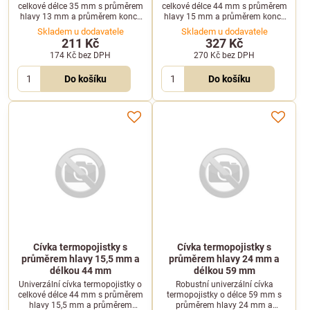
celkové délce 35 mm s průměrem
celkové délce 44 mm s průměrem
hlavy 13 mm a průměrem konce
hlavy 15 mm a průměrem konce
9 mm. Bezpečnostní náhradní díl
11 mm. Určeno pro zabezpečení
Skladem u dodavatele
Skladem u dodavatele
pro plynové gastro spotřebiče.
plynových gastro zařízení.
211 Kč
327 Kč
174 Kč
bez DPH
270 Kč
bez DPH
Do košíku
Do košíku
Cívka termopojistky s
Cívka termopojistky s
průměrem hlavy 15,5 mm a
průměrem hlavy 24 mm a
délkou 44 mm
délkou 59 mm
Univerzální cívka termopojistky o
Robustní univerzální cívka
celkové délce 44 mm s průměrem
termopojistky o délce 59 mm s
hlavy 15,5 mm a průměrem
průměrem hlavy 24 mm a