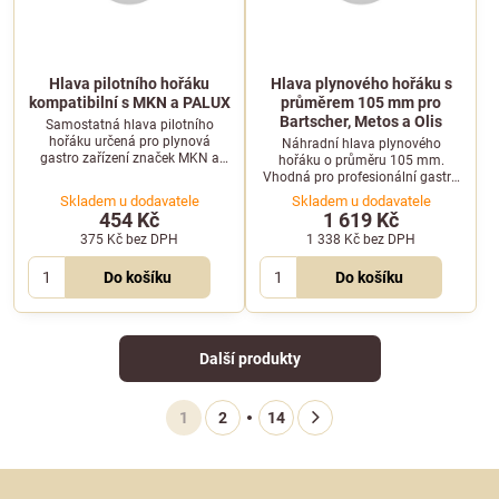
Hlava pilotního hořáku
Hlava plynového hořáku s
kompatibilní s MKN a PALUX
průměrem 105 mm pro
Bartscher, Metos a Olis
Samostatná hlava pilotního
hořáku určená pro plynová
Náhradní hlava plynového
gastro zařízení značek MKN a
hořáku o průměru 105 mm.
PALUX. Spolehlivý náhradní díl
Vhodná pro profesionální gastro
pro stabilní plamen.
zařízení značek Bartscher, Metos
Skladem u dodavatele
Skladem u dodavatele
a Olis.
454 Kč
1 619 Kč
375 Kč
bez DPH
1 338 Kč
bez DPH
Do košíku
Do košíku
Další produkty
1
2
14