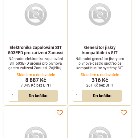
Elektronika zapalování SIT
Generátor jiskry
503EFD pro zařízení Zanussi
kompatibilní s SIT
Náhradní elektronika zapalování
Náhradní generátor jiskry pro
SIT 503EFD určená pro plynová
plynové gastro spotřebiče
gastro zařízení Zanussi. Zajišťuje
kompatibilní se systémy SIT.
bezpečné a spolehlivé zapálení
Zajišťuje spolehlivé zapálení
Skladem u dodavatele
Skladem u dodavatele
hořáku ve varné technologii.
plynových hořáků ve varné
8 887 Kč
316 Kč
technologii.
7 345 Kč
bez DPH
261 Kč
bez DPH
Do košíku
Do košíku