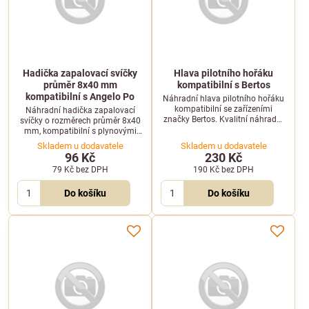
Hadička zapalovací svíčky
Hlava pilotního hořáku
průměr 8x40 mm
kompatibilní s Bertos
kompatibilní s Angelo Po
Náhradní hlava pilotního hořáku
kompatibilní se zařízeními
Náhradní hadička zapalovací
značky Bertos. Kvalitní náhradní
svíčky o rozměrech průměr 8x40
díl pro profesionální plynové
mm, kompatibilní s plynovými
varné technologie.
zařízeními Angelo Po.
Skladem u dodavatele
Skladem u dodavatele
96 Kč
230 Kč
79 Kč
bez DPH
190 Kč
bez DPH
Do košíku
Do košíku