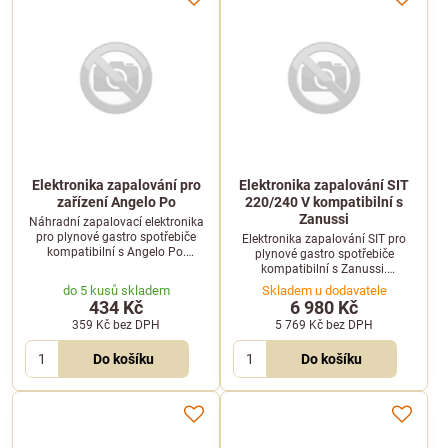
Elektronika zapalování pro
Elektronika zapalování SIT
zařízení Angelo Po
220/240 V kompatibilní s
Zanussi
Náhradní zapalovací elektronika
pro plynové gastro spotřebiče
Elektronika zapalování SIT pro
kompatibilní s Angelo Po.
plynové gastro spotřebiče
Zajišťuje bezpečné ovládání
kompatibilní s Zanussi.
zapalovacího cyklu.
Parametry: 220/240 V, 50/60 Hz,
do 5 kusů skladem
Skladem u dodavatele
příkon 12 VA.
434 Kč
6 980 Kč
359 Kč
bez DPH
5 769 Kč
bez DPH
Do košíku
Do košíku