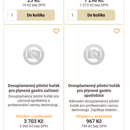
23 Kč
1 298 Kč
systému.
19 Kč
bez DPH
1 073 Kč
bez DPH
Do košíku
Do košíku
Dvouplamenný pilotní hořák
Dvouplamenný pilotní hořák
pro plynová gastro zařízení
pro plynové gastro
spotřebiče
Dvouplamenný pilotní hořák pro
plynové spotřebiče a
Náhradní dvouplamenný pilotní
profesionální varnou technologii.
hořák pro profesionální varnou
Zajišťuje bezpečné zapálení
technologii. Zajišťuje stabilní
hlavního hořáku.
zapálení a bezpečný provoz
Skladem u dodavatele
Skladem u dodavatele
plynových gastro zařízení.
3 703 Kč
967 Kč
3 060 Kč
bez DPH
799 Kč
bez DPH