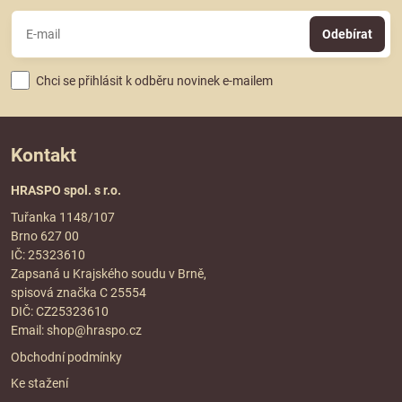
Odebírat
Chci se přihlásit k odběru novinek e-mailem
Kontakt
HRASPO spol. s r.o.
Tuřanka 1148/107
Brno 627 00
IČ: 25323610
Zapsaná u Krajského soudu v Brně,
spisová značka C 25554
DIČ: CZ25323610
Email:
shop@hraspo.cz
Obchodní podmínky
Ke stažení