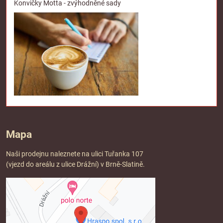
Konvičky Motta - zvýhodněné sady
Mapa
Naši prodejnu naleznete na ulici Tuřanka 107
(vjezd do areálu z ulice Drážní) v Brně-Slatině.