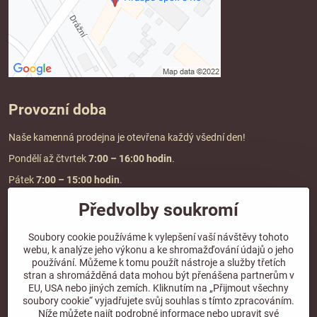
Provozní doba
Naše kamenná prodejna je otevřena každý všední den!
Pondělí až čtvrtek
7:00
– 16:00 hodin
.
Pátek
7:00 – 15:00 hodin
.
Předvolby soukromí
Doprava a platba
Soubory cookie používáme k vylepšení vaší návštěvy tohoto
webu, k analýze jeho výkonu a ke shromažďování údajů o jeho
DOPRAVA ZDARMA
používání. Můžeme k tomu použít nástroje a služby třetích
při objednávce nad
2000 Kč vč. DPH.
stran a shromážděná data mohou být přenášena partnerům v
EU, USA nebo jiných zemích. Kliknutím na „Přijmout všechny
*Nevztahuje se na paletovou přepravu.
soubory cookie“ vyjadřujete svůj souhlas s tímto zpracováním.
Níže můžete najít podrobné informace nebo upravit své