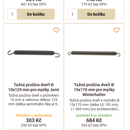
441 Kč
bez DPH
779 Kč
bez DPH
Do košíku
Do košíku
Tažná pružina dveří Ø
Tažná pružina dveří Ø
10x125 mm pro myčky Jemi
15x170 mm pro myčky
Winterhalter
Tažná pružina dveří s průměrem
10 mm a celkovou délkou 125
Tažná pružina dveří s rozměry Ø
mm (délka samotného těla je 93
15x170 mm (délka L0 193 mm,
mm). Vhodná pro profesionální
L1 360 mm) pro profesionální
myčky Jemi řady GS.
myčky Winterhalter řady GS a UC.
Skladem u dodavatele
poslední kus skladem
303 Kč
684 Kč
250 Kč
bez DPH
565 Kč
bez DPH