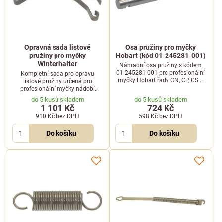
Opravná sada listové
Osa pružiny pro myčky
pružiny pro myčky
Hobart (kód 01-245281-001)
Winterhalter
Náhradní osa pružiny s kódem
01-245281-001 pro profesionální
Kompletní sada pro opravu
myčky Hobart řady CN, CP, CS a
listové pružiny určená pro
Ecomax. Zajišťuje stabilní uložení
profesionální myčky nádobí
pružiny.
Winterhalter řady GS a UC. Ideální
do 5 kusů skladem
do 5 kusů skladem
pro rychlý servis dveřního
1 101 Kč
724 Kč
mechanismu.
910 Kč
bez DPH
598 Kč
bez DPH
Do košíku
Do košíku