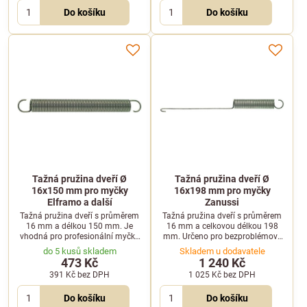
Do košíku
Do košíku
Tažná pružina dveří Ø
Tažná pružina dveří Ø
16x150 mm pro myčky
16x198 mm pro myčky
Elframo a další
Zanussi
Tažná pružina dveří s průměrem
Tažná pružina dveří s průměrem
16 mm a délkou 150 mm. Je
16 mm a celkovou délkou 198
vhodná pro profesionální myčky
mm. Určeno pro bezproblémový
nádobí značek Elframo, Emmepi
chod otevírání profesionálních
do 5 kusů skladem
Skladem u dodavatele
nebo Komel.
myček nádobí Zanussi.
473 Kč
1 240 Kč
391 Kč
bez DPH
1 025 Kč
bez DPH
Do košíku
Do košíku