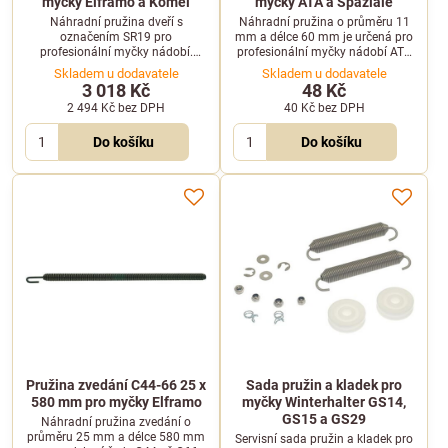
myčky Elframo a Komel
myčky ATA a Spaziale
Náhradní pružina dveří s
Náhradní pružina o průměru 11
označením SR19 pro
mm a délce 60 mm je určená pro
profesionální myčky nádobí.
profesionální myčky nádobí ATA
Vhodná pro vybrané modely
řady AL, AF a vybrané modely
Skladem u dodavatele
Skladem u dodavatele
značek Elframo, Emmepi a
Spaziale. Zajistí správný chod
3 018 Kč
48 Kč
Komel.
mechanismu myčky.
2 494 Kč
bez DPH
40 Kč
bez DPH
Do košíku
Do košíku
Pružina zvedání C44-66 25 x
Sada pružin a kladek pro
580 mm pro myčky Elframo
myčky Winterhalter GS14,
GS15 a GS29
Náhradní pružina zvedání o
průměru 25 mm a délce 580 mm
Servisní sada pružin a kladek pro