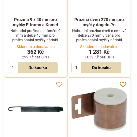
Pružina 9 x 40 mm pro
Pružina dveří 270 mm pro
myčky Elframo a Komel
myčky Angelo Po
Náhradní pružina o průměru 9
Náhradní pružina dveří o celkové
mm a délce 40 mm pro
délce 270 mm určená pro
profesionální myčky nádobí.
profesionální myčky nádobí
Vhodná pro vybrané modely
Angelo Po řady KD a N. Zajišťuje
Skladem u dodavatele
Skladem u dodavatele
značek Elframo a Komel.
bezpečné dovírání dveří.
362 Kč
1 281 Kč
299 Kč
bez DPH
1 059 Kč
bez DPH
Do košíku
Do košíku