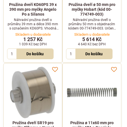
Pružina dveří KD60PS 39 x
Pružina dveří ø 50 mm pro
390 mm pro myčky Angelo
myčky Hobart (kód 00-
Po a Silanos
774749-003)
Náhradní pružina dveří o
Náhradní pružina dveří o
průměru 39 mm a délce 390 mm
průměru 50 mm s objednacím
s označením KD60PS. Vhodná
kódem 00-774749-003. Určena
pro profesionální myčky Angelo
pro profesionální myčky nádobí
Skladem u dodavatele
Skladem u dodavatele
Po, Silanos, Giga a Whirlpool.
Hobart CSA a FTN.
1 257 Kč
5 614 Kč
1 039 Kč
bez DPH
4 640 Kč
bez DPH
Do košíku
Do košíku
Pružina dveří SR19 pro
Pružina ø 11x60 mm pro