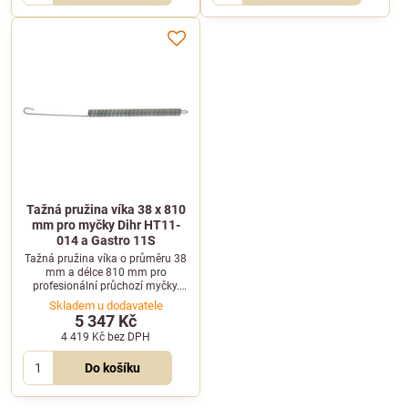
Tažná pružina víka 38 x 810
mm pro myčky Dihr HT11-
014 a Gastro 11S
Tažná pružina víka o průměru 38
mm a délce 810 mm pro
profesionální průchozí myčky.
Kompatibilní s modely Gastro
Skladem u dodavatele
11S a Dihr HT11-014.
5 347 Kč
4 419 Kč
bez DPH
Do košíku