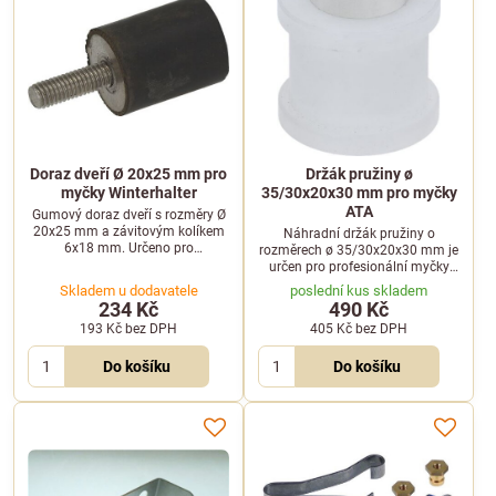
Doraz dveří Ø 20x25 mm pro
Držák pružiny ø
myčky Winterhalter
35/30x20x30 mm pro myčky
ATA
Gumový doraz dveří s rozměry Ø
20x25 mm a závitovým kolíkem
Náhradní držák pružiny o
6x18 mm. Určeno pro
rozměrech ø 35/30x20x30 mm je
profesionální myčky nádobí
určen pro profesionální myčky
Winterhalter řady GS.
nádobí ATA. Vhodný pro modely
Skladem u dodavatele
poslední kus skladem
AT1000, AT950, B50 a další.
234 Kč
490 Kč
193 Kč
bez DPH
405 Kč
bez DPH
Do košíku
Do košíku