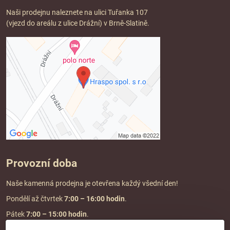
Naši prodejnu naleznete na ulici Tuřanka 107
(vjezd do areálu z ulice Drážní) v Brně-Slatině.
Provozní doba
Naše kamenná prodejna je otevřena každý všední den!
Pondělí až čtvrtek
7:00
– 16:00 hodin
.
Pátek
7:00 – 15:00 hodin
.