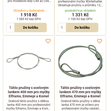
pro modelové řady C44 až C66.
profesionální myčky Winterhalter.
Kompatibilní s profesionálními
Obsahuje pružinu o průměru 13,6
myčkami Elframo, Emmepi a
x 80 mm a kladku o průměru 32
Skladem u dodavatele
poslední kus skladem
Komel.
mm s otvorem 8 mm.
1 918 Kč
1 331 Kč
1 585 Kč
bez DPH
1 100 Kč
bez DPH
Do košíku
Do košíku
Táhlo pružiny s ocelovým
Táhlo pružiny s ocelovým
lankem 400 mm pro myčky
lankem 470 mm pro myčky
Elframo, Emmepi a Komel
Elframo, Emmepi a Komel
Ocelové táhlo pružiny s délkou
Ocelové táhlo pružiny o délce
lanka 400 mm pro profesionální
lanka 470 mm je určeno pro
myčky Elframo, Emmepi a Komel.
profesionální myčky nádobí