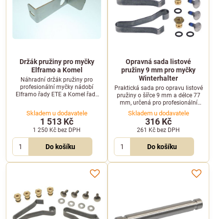
Držák pružiny pro myčky
Opravná sada listové
Elframo a Komel
pružiny 9 mm pro myčky
Winterhalter
Náhradní držák pružiny pro
profesionální myčky nádobí
Praktická sada pro opravu listové
Elframo řady ETE a Komel řady
pružiny o šířce 9 mm a délce 77
KTE. Zajišťuje bezpečné uchycení
mm, určená pro profesionální
pružinového mechanismu.
myčky Winterhalter řady GS.
Skladem u dodavatele
Skladem u dodavatele
1 513 Kč
316 Kč
1 250 Kč
bez DPH
261 Kč
bez DPH
Do košíku
Do košíku