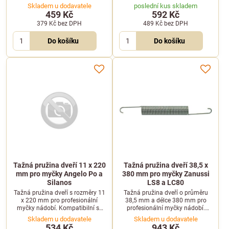
Pomáhá zajistit bezproblémové
Elframo, Emmepi a Komel.
Skladem u dodavatele
poslední kus skladem
otevírání a zavírání dveří.
Zajišťuje hladký chod dveřního
459 Kč
592 Kč
mechanismu.
379 Kč
bez DPH
489 Kč
bez DPH
Do košíku
Do košíku
Tažná pružina dveří 11 x 220
Tažná pružina dveří 38,5 x
mm pro myčky Angelo Po a
380 mm pro myčky Zanussi
Silanos
LS8 a LC80
Tažná pružina dveří s rozměry 11
Tažná pružina dveří o průměru
x 220 mm pro profesionální
38,5 mm a délce 380 mm pro
myčky nádobí. Kompatibilní se
profesionální myčky nádobí.
zařízeními značek Angelo Po a
Kompatibilní s modely Zanussi
Skladem u dodavatele
Skladem u dodavatele
Silanos.
LS8, LC80, WT50 a dalšími.
534 Kč
943 Kč