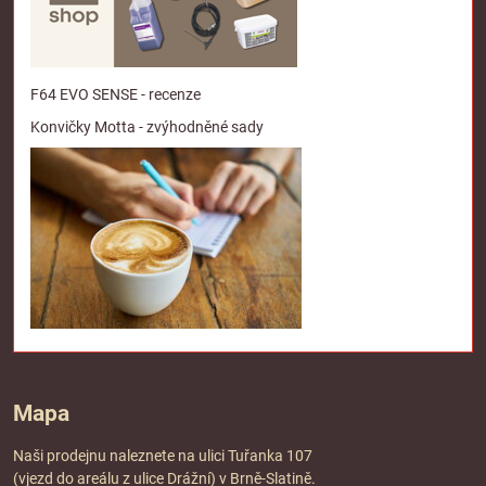
F64 EVO SENSE - recenze
Konvičky Motta - zvýhodněné sady
Mapa
Naši prodejnu naleznete na ulici Tuřanka 107
(vjezd do areálu z ulice Drážní) v Brně-Slatině.