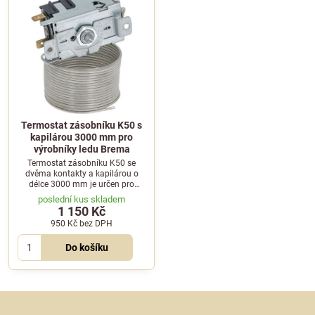
Termostat zásobníku K50 s
kapilárou 3000 mm pro
výrobníky ledu Brema
Termostat zásobníku K50 se
dvěma kontakty a kapilárou o
délce 3000 mm je určen pro
profesionální výrobníky ledu
poslední kus skladem
Brema. Spolehlivý náhradní díl
1 150 Kč
pro správnou regulaci teploty.
950 Kč
bez DPH
Do košíku