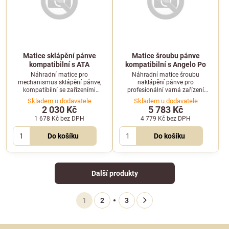
Matice sklápění pánve
Matice šroubu pánve
kompatibilní s ATA
kompatibilní s Angelo Po
Náhradní matice pro
Náhradní matice šroubu
mechanismus sklápění pánve,
naklápění pánve pro
kompatibilní se zařízeními
profesionální varná zařízení
značky ATA. Zajišťuje spolehlivý
kompatibilní s Angelo Po.
Skladem u dodavatele
Skladem u dodavatele
přenos síly při polohování.
2 030 Kč
5 783 Kč
1 678 Kč
bez DPH
4 779 Kč
bez DPH
Do košíku
Do košíku
Další produkty
1
2
3