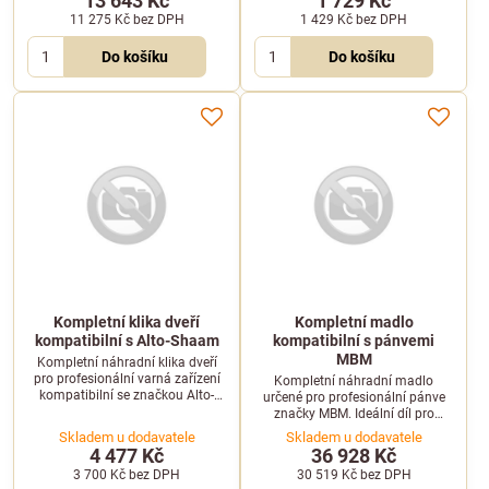
13 643 Kč
1 729 Kč
11 275 Kč
bez DPH
1 429 Kč
bez DPH
Do košíku
Do košíku
Kompletní klika dveří
Kompletní madlo
kompatibilní s Alto-Shaam
kompatibilní s pánvemi
MBM
Kompletní náhradní klika dveří
pro profesionální varná zařízení
Kompletní náhradní madlo
kompatibilní se značkou Alto-
určené pro profesionální pánve
Shaam. Zajišťuje bezpečné a
značky MBM. Ideální díl pro
snadné otevírání.
rychlou opravu a zajištění
Skladem u dodavatele
Skladem u dodavatele
bezpečné manipulace s gastro
4 477 Kč
36 928 Kč
zařízením.
3 700 Kč
bez DPH
30 519 Kč
bez DPH