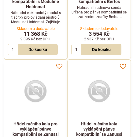
kompatibilní s Moduline
kompatibilní s Bertos
Holdomat
Náhradní hladinová sonda
určená pro pánve kompatibilní se
Náhradní elektronický modul s
zařízeními značky Bertos.
tlačítky pro ovládání přístrojů
Zajišťuje přesné snímání hladiny
Moduline Holdomat. Zajišťuje
a bezpečný provoz vaší
přesné a spolehlivé ovládání
Skladem u dodavatele
Skladem u dodavatele
profesionální varné technologie.
vašeho gastro zařízení.
11 368 Kč
3 554 Kč
9 395 Kč
bez DPH
2 937 Kč
bez DPH
Do košíku
Do košíku
Hřídel ručního kola pro
Hřídel ručního kola
vyklápění pánve
vyklápění pánve
kompatibilní se Zanussi
kompatibilní se Zanussi