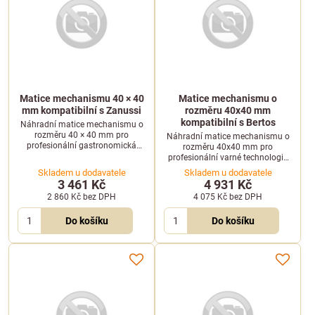
Matice mechanismu 40 × 40
Matice mechanismu o
mm kompatibilní s Zanussi
rozměru 40x40 mm
kompatibilní s Bertos
Náhradní matice mechanismu o
rozměru 40 × 40 mm pro
Náhradní matice mechanismu o
profesionální gastronomická
rozměru 40x40 mm pro
zařízení kompatibilní se značkou
profesionální varné technologie
Zanussi. Zajišťuje spolehlivý chod
kompatibilní se zařízeními Bertos.
Skladem u dodavatele
Skladem u dodavatele
mechanických částí.
3 461 Kč
4 931 Kč
2 860 Kč
bez DPH
4 075 Kč
bez DPH
Do košíku
Do košíku