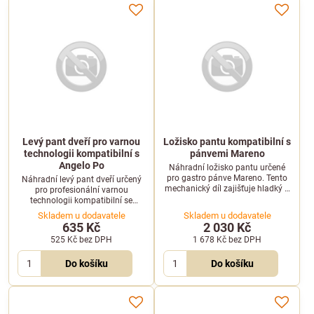
Levý pant dveří pro varnou
Ložisko pantu kompatibilní s
technologii kompatibilní s
pánvemi Mareno
Angelo Po
Náhradní ložisko pantu určené
pro gastro pánve Mareno. Tento
Náhradní levý pant dveří určený
mechanický díl zajišťuje hladký a
pro profesionální varnou
bezproblémový pohyb pantu víka
technologii kompatibilní se
či dveří varné technologie.
zařízeními značky Angelo Po.
Skladem u dodavatele
Skladem u dodavatele
Zajišťuje pevné uchycení a hladký
635 Kč
2 030 Kč
chod dveří.
525 Kč
bez DPH
1 678 Kč
bez DPH
Do košíku
Do košíku