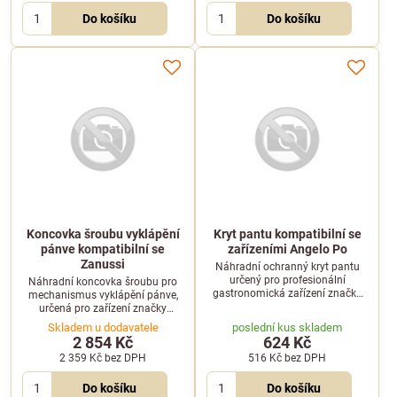
Do košíku
Do košíku
Koncovka šroubu vyklápění
Kryt pantu kompatibilní se
pánve kompatibilní se
zařízeními Angelo Po
Zanussi
Náhradní ochranný kryt pantu
určený pro profesionální
Náhradní koncovka šroubu pro
gastronomická zařízení značky
mechanismus vyklápění pánve,
Angelo Po. Chrání mechanismus
určená pro zařízení značky
pantu před nečistotami.
Zanussi.
Skladem u dodavatele
poslední kus skladem
2 854 Kč
624 Kč
2 359 Kč
bez DPH
516 Kč
bez DPH
Do košíku
Do košíku