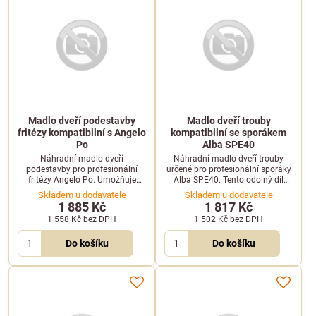
Madlo dveří podestavby
Madlo dveří trouby
fritézy kompatibilní s Angelo
kompatibilní se sporákem
Po
Alba SPE40
Náhradní madlo dveří
Náhradní madlo dveří trouby
podestavby pro profesionální
určené pro profesionální sporáky
fritézy Angelo Po. Umožňuje
Alba SPE40. Tento odolný díl
snadné a bezpečné otevírání
zajistí bezpečné a pohodlné
Skladem u dodavatele
Skladem u dodavatele
spodních skříněk.
otevírání i zavírání trouby ve vaší
1 885 Kč
1 817 Kč
gastro provozovně.
1 558 Kč
bez DPH
1 502 Kč
bez DPH
Do košíku
Do košíku