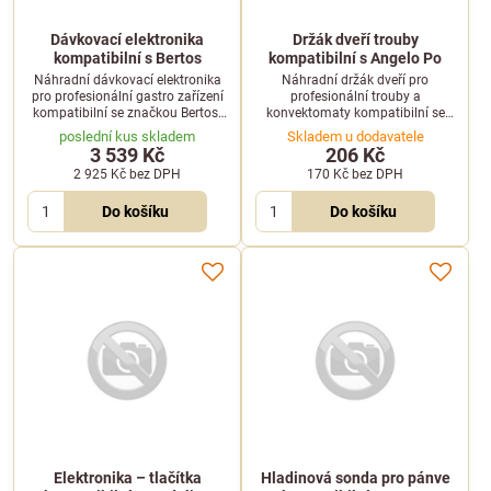
Dávkovací elektronika
Držák dveří trouby
kompatibilní s Bertos
kompatibilní s Angelo Po
Náhradní dávkovací elektronika
Náhradní držák dveří pro
pro profesionální gastro zařízení
profesionální trouby a
kompatibilní se značkou Bertos.
konvektomaty kompatibilní se
Zajišťuje přesné řízení procesů ve
zařízeními Angelo Po. Zajišťuje
poslední kus skladem
Skladem u dodavatele
vaší varné technologii.
bezpečné a spolehlivé uchycení
3 539 Kč
206 Kč
dveří v gastro provozech.
2 925 Kč
bez DPH
170 Kč
bez DPH
Do košíku
Do košíku
Elektronika – tlačítka
Hladinová sonda pro pánve