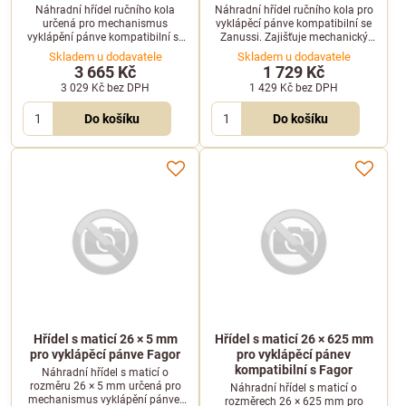
Náhradní hřídel ručního kola
Náhradní hřídel ručního kola pro
určená pro mechanismus
vyklápěcí pánve kompatibilní se
vyklápění pánve kompatibilní se
Zanussi. Zajišťuje mechanický
zařízeními Zanussi. Zajistí
přenos síly při naklápění gastro
Skladem u dodavatele
Skladem u dodavatele
spolehlivý přenos síly při
pánve.
3 665 Kč
1 729 Kč
naklápění.
3 029 Kč
bez DPH
1 429 Kč
bez DPH
Do košíku
Do košíku
Hřídel s maticí 26 × 5 mm
Hřídel s maticí 26 × 625 mm
pro vyklápěcí pánve Fagor
pro vyklápěcí pánev
kompatibilní s Fagor
Náhradní hřídel s maticí o
rozměru 26 × 5 mm určená pro
Náhradní hřídel s maticí o
mechanismus vyklápění pánve.
rozměrech 26 × 625 mm pro