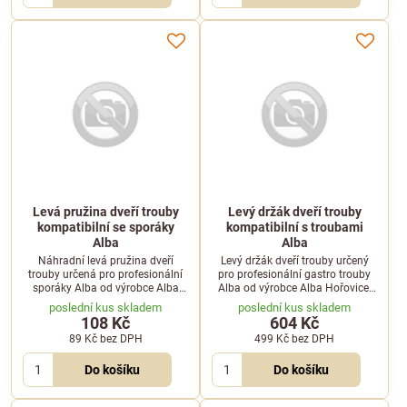
Levá pružina dveří trouby
Levý držák dveří trouby
kompatibilní se sporáky
kompatibilní s troubami
Alba
Alba
Náhradní levá pružina dveří
Levý držák dveří trouby určený
trouby určená pro profesionální
pro profesionální gastro trouby
sporáky Alba od výrobce Alba
Alba od výrobce Alba Hořovice.
Hořovice. Zajišťuje správný tah a
Zajišťuje pevné a stabilní
poslední kus skladem
poslední kus skladem
bezpečné dovírání dveří.
uchycení dveří.
108 Kč
604 Kč
89 Kč
bez DPH
499 Kč
bez DPH
Do košíku
Do košíku