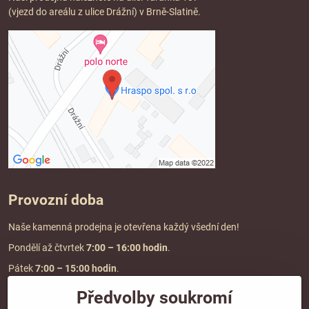
(vjezd do areálu z ulice Drážní) v Brně-Slatině.
Provozní doba
Naše kamenná prodejna je otevřena každý všední den!
Pondělí až čtvrtek
7:00
– 16:00 hodin
.
Pátek
7:00 – 15:00 hodin
.
Předvolby soukromí