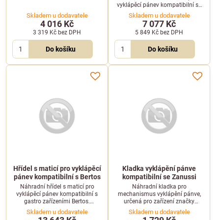
Tento díl je kompatibilní s gastro
vyklápěcí pánev kompatibilní se
pánvemi Fagor.
zařízeními Fagor. Zajišťuje
Skladem u dodavatele
Skladem u dodavatele
bezpečný a plynulý chod
4 016 Kč
7 077 Kč
sklápěcího mechanismu.
3 319 Kč
bez DPH
5 849 Kč
bez DPH
Do košíku
Do košíku
Hřídel s maticí pro vyklápěcí
Kladka vyklápění pánve
pánev kompatibilní s Bertos
kompatibilní se Zanussi
Náhradní hřídel s maticí pro
Náhradní kladka pro
vyklápěcí pánev kompatibilní s
mechanismus vyklápění pánve,
gastro zařízeními Bertos.
určená pro zařízení značky
Zajišťuje spolehlivý přenos síly ve
Zanussi.
Skladem u dodavatele
Skladem u dodavatele
sklápěcím mechanismu.