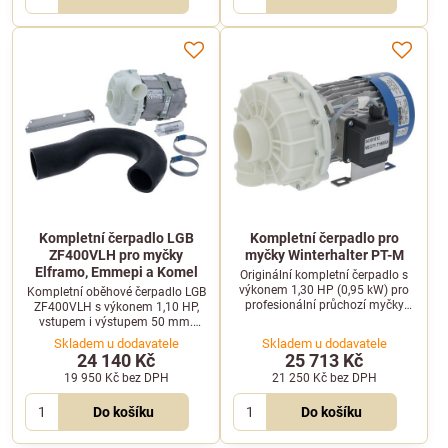
Kompletní čerpadlo LGB
Kompletní čerpadlo pro
ZF400VLH pro myčky
myčky Winterhalter PT-M
Elframo, Emmepi a Komel
Originální kompletní čerpadlo s
výkonem 1,30 HP (0,95 kW) pro
Kompletní oběhové čerpadlo LGB
profesionální průchozí myčky
ZF400VLH s výkonem 1,10 HP,
Winterhalter PT-M.
vstupem i výstupem 50 mm.
Určeno pro profesionální myčky
Skladem u dodavatele
Skladem u dodavatele
Elframo, Emmepi a Komel.
24 140 Kč
25 713 Kč
19 950 Kč
bez DPH
21 250 Kč
bez DPH
Do košíku
Do košíku