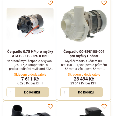
Čerpadlo 0,75 HP pro myčky
Čerpadlo 00-898108-001
ATA B30, B30PS a B50
pro myčky Hobart
Náhradní mycí čerpadlo o výkonu
Mycí čerpadlo s kódem 00-
0,75 HP je kompatibilní s
898108-001, vstupem o průměru
profesionálními myčkami ATA
62 mm a výstupem 52 mm.
modelových řad B30, B30PS a
Určeno pro profesionální myčky
Skladem u dodavatele
Skladem u dodavatele
B50.
Hobart.
7 611 Kč
28 494 Kč
6 290 Kč
bez DPH
23 549 Kč
bez DPH
Do košíku
Do košíku