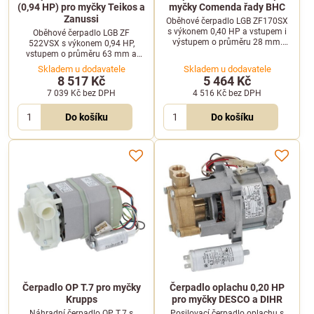
(0,94 HP) pro myčky Teikos a
myčky Comenda řady BHC
Zanussi
Oběhové čerpadlo LGB ZF170SX
s výkonem 0,40 HP a vstupem i
Oběhové čerpadlo LGB ZF
výstupem o průměru 28 mm.
522VSX s výkonem 0,94 HP,
Určeno pro profesionální myčky
vstupem o průměru 63 mm a
Comenda.
výstupem 48 mm. Je určeno pro
Skladem u dodavatele
Skladem u dodavatele
profesionální myčky nádobí
8 517 Kč
5 464 Kč
Teikos a Zanussi.
7 039 Kč
bez DPH
4 516 Kč
bez DPH
Do košíku
Do košíku
Čerpadlo OP T.7 pro myčky
Čerpadlo oplachu 0,20 HP
Krupps
pro myčky DESCO a DIHR
Náhradní čerpadlo OP T.7 s
Posilovací čerpadlo oplachu s