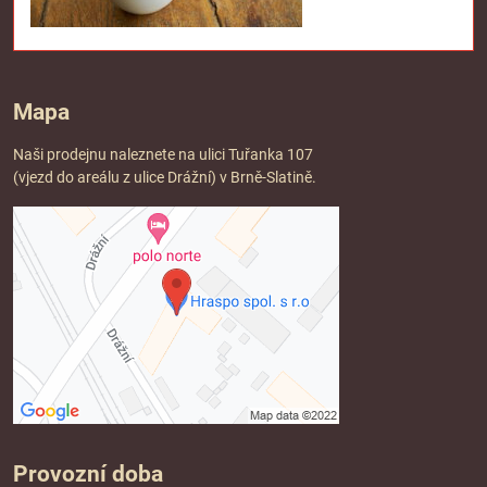
Mapa
Naši prodejnu naleznete na ulici Tuřanka 107
(vjezd do areálu z ulice Drážní) v Brně-Slatině.
Provozní doba