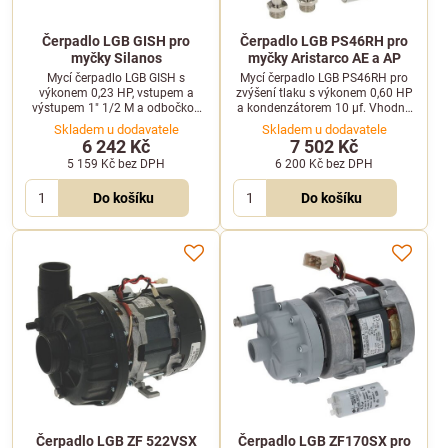
Čerpadlo LGB GISH pro
Čerpadlo LGB PS46RH pro
myčky Silanos
myčky Aristarco AE a AP
Mycí čerpadlo LGB GISH s
Mycí čerpadlo LGB PS46RH pro
výkonem 0,23 HP, vstupem a
zvýšení tlaku s výkonem 0,60 HP
výstupem 1" 1/2 M a odbočkou
a kondenzátorem 10 µf. Vhodné
28 mm. Kompatibilní s myčkami
pro profesionální myčky
Skladem u dodavatele
Skladem u dodavatele
Silanos.
Aristarco.
6 242 Kč
7 502 Kč
5 159 Kč
bez DPH
6 200 Kč
bez DPH
Do košíku
Do košíku
Čerpadlo LGB ZF 522VSX
Čerpadlo LGB ZF170SX pro