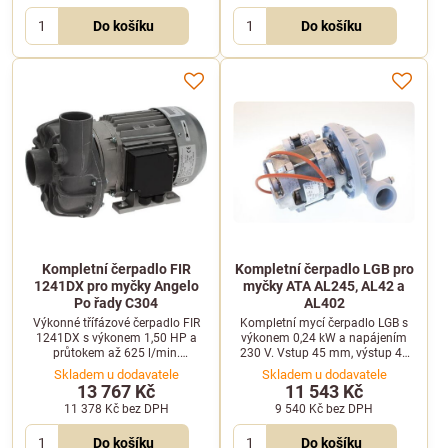
Do košíku
Do košíku
Kompletní čerpadlo FIR
Kompletní čerpadlo LGB pro
1241DX pro myčky Angelo
myčky ATA AL245, AL42 a
Po řady C304
AL402
Výkonné třífázové čerpadlo FIR
Kompletní mycí čerpadlo LGB s
1241DX s výkonem 1,50 HP a
výkonem 0,24 kW a napájením
průtokem až 625 l/min.
230 V. Vstup 45 mm, výstup 40
Kompatibilní s profesionálními
mm. Vhodné pro profesionální
Skladem u dodavatele
Skladem u dodavatele
myčkami Angelo Po.
myčky ATA.
13 767 Kč
11 543 Kč
11 378 Kč
bez DPH
9 540 Kč
bez DPH
Do košíku
Do košíku