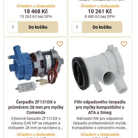
určeno pro myčky Desco, Elframo,
Skladem u dodavatele
Skladem u dodavatele
Komel a další.
18 468 Kč
10 261 Kč
15 263 Kč
bez DPH
8 480 Kč
bez DPH
Do košíku
Do košíku
Čerpadlo ZF131DX s
Filtr odpadového čerpadla
průměrem 28 mm pro myčky
pro myčky kompatibilní s
Comenda
ATA a Smeg
Výkonné čerpadlo ZF131DX o
Náhradní filtr pro odpadové
výkonu 0,40 HP se vstupem a
čerpadlo profesionálních myček.
výstupem 28 mm je navrženo pro
Kompatibilní s vybranými modely
profesionální myčky Comenda.
značek ATA (např. AF55PS) a
Skladem u dodavatele
Skladem u dodavatele
Smeg (např. SLB500).