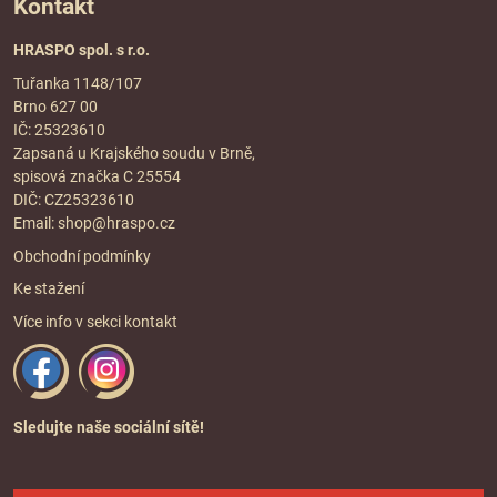
Kontakt
HRASPO spol. s r.o.
Tuřanka 1148/107
Brno 627 00
IČ: 25323610
Zapsaná u Krajského soudu v Brně,
spisová značka C 25554
DIČ: CZ25323610
Email:
shop@hraspo.cz
Obchodní podmínky
Ke stažení
Více info v sekci
kontakt
Sledujte naše sociální sítě!