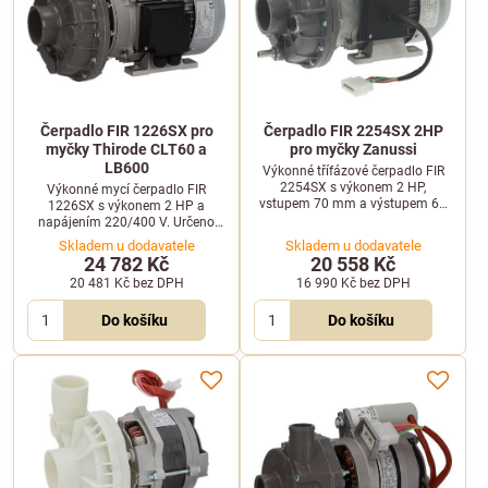
Čerpadlo FIR 1226SX pro
Čerpadlo FIR 2254SX 2HP
myčky Thirode CLT60 a
pro myčky Zanussi
LB600
Výkonné třífázové čerpadlo FIR
2254SX s výkonem 2 HP,
Výkonné mycí čerpadlo FIR
vstupem 70 mm a výstupem 61
1226SX s výkonem 2 HP a
mm. Vhodné pro profesionální
napájením 220/400 V. Určeno
myčky Zanussi.
pro profesionální myčky nádobí
Skladem u dodavatele
Skladem u dodavatele
Thirode CLT60 a LB600.
24 782 Kč
20 558 Kč
20 481 Kč
bez DPH
16 990 Kč
bez DPH
Do košíku
Do košíku