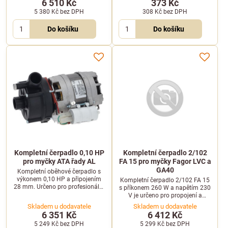
6 510 Kč
373 Kč
5 380 Kč
bez DPH
308 Kč
bez DPH
Do košíku
Do košíku
Kompletní čerpadlo 0,10 HP
Kompletní čerpadlo 2/102
pro myčky ATA řady AL
FA 15 pro myčky Fagor LVC a
GA40
Kompletní oběhové čerpadlo s
výkonem 0,10 HP a připojením
Kompletní čerpadlo 2/102 FA 15
28 mm. Určeno pro profesionální
s příkonem 260 W a napětím 230
myčky nádobí ATA řady AL a
V je určeno pro propojení a
další modely.
provoz myček Fagor LVC, GA40 a
Skladem u dodavatele
Skladem u dodavatele
ECO4000.
6 351 Kč
6 412 Kč
5 249 Kč
bez DPH
5 299 Kč
bez DPH