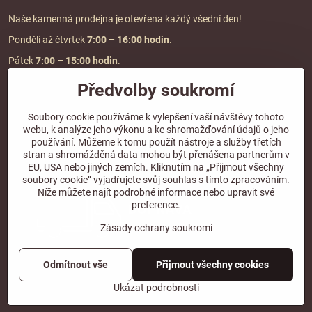
Naše kamenná prodejna je otevřena každý všední den!
Pondělí až čtvrtek
7:00
– 16:00 hodin
.
Pátek
7:00 – 15:00 hodin
.
Předvolby soukromí
Doprava a platba
Soubory cookie používáme k vylepšení vaší návštěvy tohoto
webu, k analýze jeho výkonu a ke shromažďování údajů o jeho
DOPRAVA ZDARMA
používání. Můžeme k tomu použít nástroje a služby třetích
při objednávce nad
2000 Kč vč. DPH.
stran a shromážděná data mohou být přenášena partnerům v
EU, USA nebo jiných zemích. Kliknutím na „Přijmout všechny
*Nevztahuje se na paletovou přepravu.
soubory cookie“ vyjadřujete svůj souhlas s tímto zpracováním.
Níže můžete najít podrobné informace nebo upravit své
preference.
Zásady ochrany soukromí
Odmítnout vše
Přijmout všechny cookies
©
2026
Copyright
Předvolby soukromí
Zásady ochrany soukromí
Ukázat podrobnosti
Vytvořeno systémem:
ByznysWeb.cz