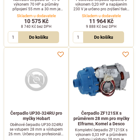
výkonem 70 HP a průměry
výkonem 0,20 HP a napájením
připojení 55 mm a 30 mm je
230 V je určeno pro zvýšení tlaku
určeno pro profesionální myčky
vody v profesionálních myčkách.
Skladem u dodavatele
Skladem u dodavatele
Krupps. Pracuje při napětí 230 V.
Je kompatibilní s vybranými
10 575 Kč
11 964 Kč
modely značek DESCO a DIHR.
8 740 Kč
bez DPH
9 888 Kč
bez DPH
Do košíku
Do košíku
Čerpadlo UP30-324RU pro
Čerpadlo ZF121SX s
myčky Hobart
průměrem 28 mm pro myčky
Elframo, Komel a Desco
Oběhové čerpadlo UP30-324RU
se vstupem 28 mm a výstupem
Kompletní čerpadlo ZF121SX s
26 mm. Určeno pro profesionální
výkonem 0,33 HP a průměrem
zařízení Hobart na 230 V.
vstupu i výstupu 28 mm je