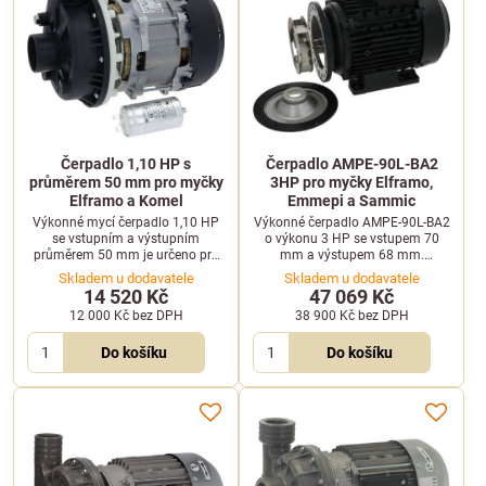
Čerpadlo 1,10 HP s
Čerpadlo AMPE-90L-BA2
průměrem 50 mm pro myčky
3HP pro myčky Elframo,
Elframo a Komel
Emmepi a Sammic
Výkonné mycí čerpadlo 1,10 HP
Výkonné čerpadlo AMPE-90L-BA2
se vstupním a výstupním
o výkonu 3 HP se vstupem 70
průměrem 50 mm je určeno pro
mm a výstupem 68 mm.
profesionální myčky Elframo a
Dodáváno bez tělesa čerpadla.
Skladem u dodavatele
Skladem u dodavatele
Komel.
Vhodné pro Elframo, Emmepi,
14 520 Kč
47 069 Kč
Komel a Sammic.
12 000 Kč
bez DPH
38 900 Kč
bez DPH
Do košíku
Do košíku