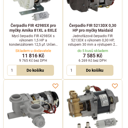
Čerpadlo FIR 4298SX pro
Čerpadlo FIR 5213DX 0,30
myčky Amika 81XL a 8XLE
HP pro myčky Maidaid
Mycí čerpadlo FIR 4298SX s
Jednofázové čerpadlo FIR
výkonem 1,5 HP a
5213DX s výkonem 0,30 HP,
kondenzátorem 12,5 µf. Určeno
vstupem 30 mm a výstupem 28
pro profesionální myčky nádobí
mm. Kompatibilní se zařízeními
Skladem u dodavatele
do 5 kusů skladem
Amika.
Maidaid, Atel, EPMS a FIR.
11 816 Kč
7 585 Kč
9 765 Kč
bez DPH
6 269 Kč
bez DPH
Do košíku
Do košíku