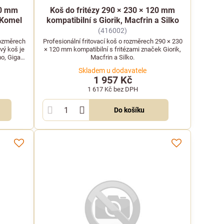
20 mm
Koš do fritézy 290 × 230 × 120 mm
 Komel
kompatibilní s Giorik, Macfrin a Silko
(416002)
rozměrech
Profesionální fritovací koš o rozměrech 290 × 230
vý koš je
× 120 mm kompatibilní s fritézami značek Giorik,
o, Giga a
Macfrin a Silko.
Skladem u dodavatele
1 957 Kč
1 617 Kč
bez DPH
Do košíku