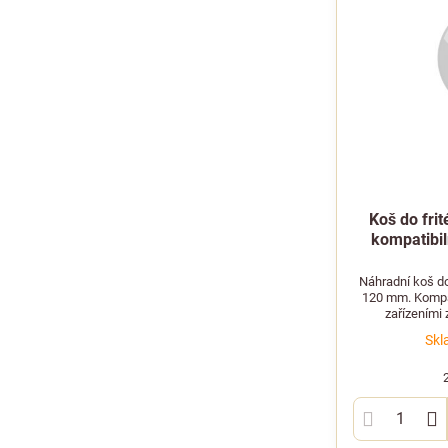
Koš do fri
kompatibil
Náhradní koš do
120 mm. Kompat
zařízeními 
Skl