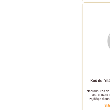
Koš do fri
Náhradní koš do 
360 × 160 × 
zajišťuje dlou
Skl