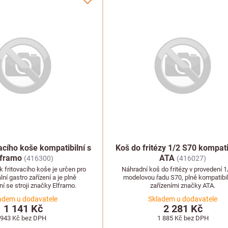
acího koše kompatibilní s
Koš do fritézy 1/2 S70 kompati
lframo
ATA
(416300)
(416027)
k fritovacího koše je určen pro
Náhradní koš do fritézy v provedení 1
ní gastro zařízení a je plně
modelovou řadu S70, plně kompatibil
ní se stroji značky Elframo.
zařízeními značky ATA.
adem u dodavatele
Skladem u dodavatele
1 141 Kč
2 281 Kč
943 Kč
bez DPH
1 885 Kč
bez DPH