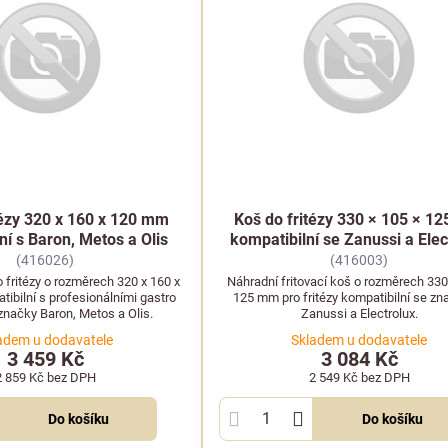
tézy 320 x 160 x 120 mm
Koš do fritézy 330 × 105 × 1
ní s Baron, Metos a Olis
kompatibilní se Zanussi a Elec
(416026)
(416003)
 fritézy o rozměrech 320 x 160 x
Náhradní fritovací koš o rozměrech 330
ibilní s profesionálními gastro
125 mm pro fritézy kompatibilní se z
značky Baron, Metos a Olis.
Zanussi a Electrolux.
adem u dodavatele
Skladem u dodavatele
3 459 Kč
3 084 Kč
2 859 Kč
bez DPH
2 549 Kč
bez DPH
Do košíku
Do košíku