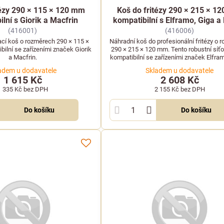
tézy 290 × 115 × 120 mm
Koš do fritézy 290 × 215 × 1
lní s Giorik a Macfrin
kompatibilní s Elframo, Giga a
(416001)
(416006)
ací koš o rozměrech 290 × 115 ×
Náhradní koš do profesionální fritézy o 
ilní se zařízeními značek Giorik
290 × 215 × 120 mm. Tento robustní síťo
a Macfrin.
kompatibilní se zařízeními značek Elfram
Komel.
adem u dodavatele
Skladem u dodavatele
1 615 Kč
2 608 Kč
1 335 Kč
bez DPH
2 155 Kč
bez DPH
Do košíku
Do košíku