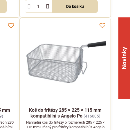
Do košíku
Novinky
05 mm
Koš do fritézy 285 × 225 × 115 mm
kompatibilní s Angelo Po
9)
(416005)
ěrech 280
Náhradní koš do fritézy o rozměrech 285 × 225 ×
onálními
115 mm určený pro fritézy kompatibilní s Angelo