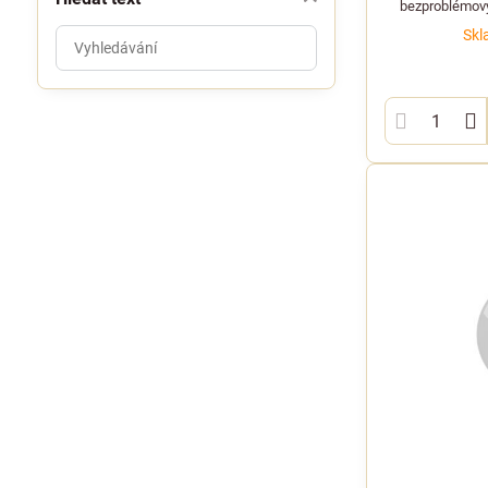
bezproblémový
Prohledat
Skl
výsledky
filtru
fulltextem