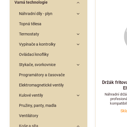
Varná technologie
Náhradní díly - plyn
Topná tělesa
Termostaty
Vypínače a kontrolky
Ovládací knoflíky
Stykače, svorkovnice
Programátory a časovače
Držák fritov
Elektromagnetické ventily
E
Náhradní držá
Kulové ventily
profesionál
kompatibil
Pružiny, panty, madla
Skl
Ventilátory
Koše a síta