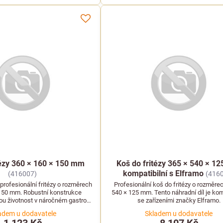
tézy 360 × 160 × 150 mm
Koš do fritézy 365 × 540 × 1
kompatibilní s Elframo
(416007)
(416
profesionální fritézy o rozměrech
Profesionální koš do fritézy o rozměre
150 mm. Robustní konstrukce
540 × 125 mm. Tento náhradní díl je kom
hou životnost v náročném gastro
se zařízeními značky Elframo.
provozu.
adem u dodavatele
Skladem u dodavatele
1 123 Kč
8 107 Kč