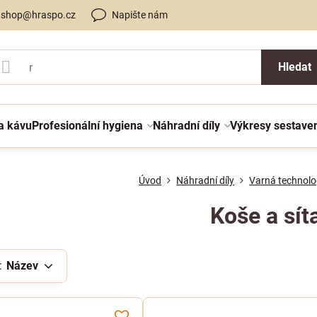
shop@hraspo.cz
Napište nám
Hledat
a kávu
Profesionální hygiena
Náhradní díly
Výkresy sestave
Úvod
Náhradní díly
Varná technolo
Koše a sít
:
Název