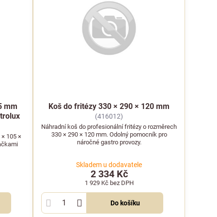
25 mm
Koš do fritézy 330 × 290 × 120 mm
trolux
(416012)
Náhradní koš do profesionální fritézy o rozměrech
330 × 290 × 120 mm. Odolný pomocník pro
 × 105 ×
náročné gastro provozy.
načkami
Skladem u dodavatele
2 334 Kč
1 929 Kč
bez DPH
Do košíku