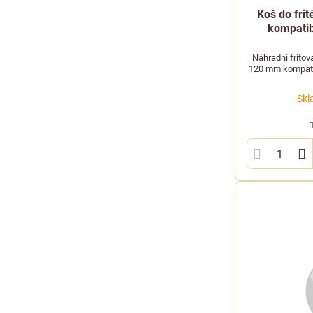
Koš do fri
kompatibi
Náhradní fritov
120 mm kompatib
Skl