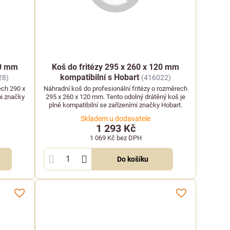
20 mm
Koš do fritézy 295 x 260 x 120 mm
kompatibilní s Hobart
28)
(416022)
ech 290 x
Náhradní koš do profesionální fritézy o rozměrech
mi značky
295 x 260 x 120 mm. Tento odolný drátěný koš je
plně kompatibilní se zařízeními značky Hobart.
Skladem u dodavatele
1 293 Kč
1 069 Kč
bez DPH
Do košíku