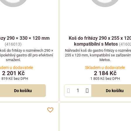
tézy 290 × 330 × 120 mm
Koš do fritézy 290 x 255 x 1
kompatibilní s Metos
(416013)
(4160
koš do fritézy o rozměrech 290 ×
Náhradní koš do gastro fritézy o rozměr
olehlivý gastro díl pro efektivní
255 x 120 mm, kompatibilní se zařízení
smažení.
Metos.
adem u dodavatele
Skladem u dodavatele
2 201 Kč
2 184 Kč
1 819 Kč
bez DPH
1 805 Kč
bez DPH
Do košíku
Do košíku