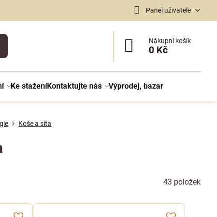
Panel uživatele
Nákupní košík
0 Kč
ní
Ke stažení
Kontaktujte nás
Výprodej, bazar
gie
Koše a síta
a
43
položek