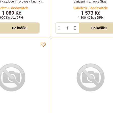
 každodenní provoz v kuchyni.
zařízeními značky Giga.
adem u dodavatele
Skladem u dodavatele
1 089 Kč
1 573 Kč
900 Kč
bez DPH
1 300 Kč
bez DPH
Do košíku
Do košíku