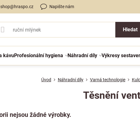
shop@hraspo.cz
Napište nám
Hledat
a kávu
Profesionální hygiena
Náhradní díly
Výkresy sestave
Úvod
Náhradní díly
Varná technologie
Kulo
Těsnění vent