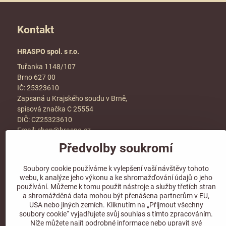
Kontakt
HRASPO spol. s r.o.
Tuřanka 1148/107
Brno 627 00
IČ: 25323610
Zapsaná u Krajského soudu v Brně,
spisová značka C 25554
DIČ: CZ25323610
Email:
shop@hraspo.cz
Předvolby soukromí
Obchodní podmínky
Ke stažení
Soubory cookie používáme k vylepšení vaší návštěvy tohoto
Více info v sekci
kontakt
webu, k analýze jeho výkonu a ke shromažďování údajů o jeho
používání. Můžeme k tomu použít nástroje a služby třetích stran
a shromážděná data mohou být přenášena partnerům v EU,
USA nebo jiných zemích. Kliknutím na „Přijmout všechny
soubory cookie“ vyjadřujete svůj souhlas s tímto zpracováním.
Sledujte naše sociální sítě!
Níže můžete najít podrobné informace nebo upravit své