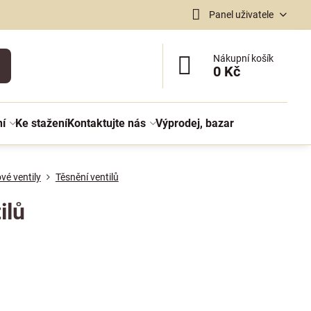
Panel uživatele
Nákupní košík
0 Kč
ní
Ke stažení
Kontaktujte nás
Výprodej, bazar
vé ventily
Těsnění ventilů
ilů