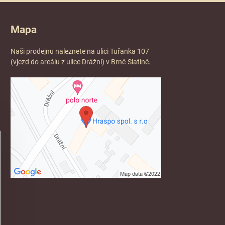
Mapa
Naši prodejnu naleznete na ulici Tuřanka 107
(vjezd do areálu z ulice Drážní) v Brně-Slatině.