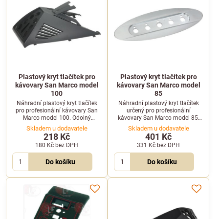
Plastový kryt tlačítek pro
Plastový kryt tlačítek pro
kávovary San Marco model
kávovary San Marco model
100
85
Náhradní plastový kryt tlačítek
Náhradní plastový kryt tlačítek
pro profesionální kávovary San
určený pro profesionální
Marco model 100. Odolný
kávovary San Marco model 85.
plastový díl pro ochranu
Ideální díl pro rychlou výměnu
Skladem u dodavatele
Skladem u dodavatele
ovládacího panelu.
poškozeného či opotřebeného
218 Kč
401 Kč
krytu ovládacího panelu.
180 Kč
bez DPH
331 Kč
bez DPH
Do košíku
Do košíku