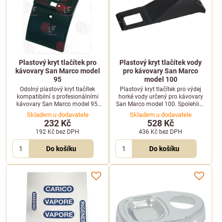
Plastový kryt tlačítek pro
Plastový kryt tlačítek vody
kávovary San Marco model
pro kávovary San Marco
95
model 100
Odolný plastový kryt tlačítek
Plastový kryt tlačítek pro výdej
kompatibilní s profesionálními
horké vody určený pro kávovary
kávovary San Marco model 95.
San Marco model 100. Spolehlivá
Zajišťuje spolehlivou ochranu
ochrana ovládacího prvku před
Skladem u dodavatele
Skladem u dodavatele
ovládacího panelu.
vlhkostí.
232 Kč
528 Kč
192 Kč
bez DPH
436 Kč
bez DPH
Do košíku
Do košíku