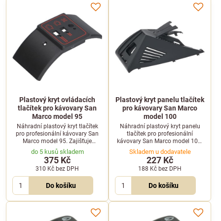
Plastový kryt ovládacích
Plastový kryt panelu tlačítek
tlačítek pro kávovary San
pro kávovary San Marco
Marco model 95
model 100
Náhradní plastový kryt tlačítek
Náhradní plastový kryt panelu
pro profesionální kávovary San
tlačítek pro profesionální
Marco model 95. Zajišťuje
kávovary San Marco model 100.
spolehlivou ochranu a obnovuje
Pomáhá chránit ovládací prvky a
do 5 kusů skladem
Skladem u dodavatele
vzhled ovládacího panelu.
obnovit čistý vzhled kávovaru.
375 Kč
227 Kč
310 Kč
bez DPH
188 Kč
bez DPH
Do košíku
Do košíku