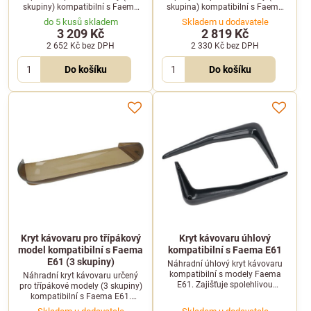
skupiny) kompatibilní s Faema
skupina) kompatibilní s Faema
E61. Pomáhá chránit vnitřní
E61. Slouží k ochraně vnitřních
do 5 kusů skladem
Skladem u dodavatele
komponenty a obnovit
komponentů a zachování
3 209 Kč
2 819 Kč
profesionální vzhled stroje.
estetického vzhledu stroje.
2 652 Kč
bez DPH
2 330 Kč
bez DPH
Do košíku
Do košíku
Kryt kávovaru pro třípákový
Kryt kávovaru úhlový
model kompatibilní s Faema
kompatibilní s Faema E61
E61 (3 skupiny)
Náhradní úhlový kryt kávovaru
kompatibilní s modely Faema
Náhradní kryt kávovaru určený
E61. Zajišťuje spolehlivou
pro třípákové modely (3 skupiny)
ochranu vnitřních částí stroje a
kompatibilní s Faema E61.
zachování jeho estetického
Ideální pro ochranu vnitřního