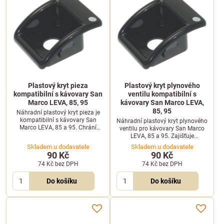
Plastový kryt pieza
Plastový kryt plynového
kompatibilní s kávovary San
ventilu kompatibilní s
Marco LEVA, 85, 95
kávovary San Marco LEVA,
85, 95
Náhradní plastový kryt pieza je
kompatibilní s kávovary San
Náhradní plastový kryt plynového
Marco LEVA, 85 a 95. Chrání
ventilu pro kávovary San Marco
zapalovací mechanismus před
LEVA, 85 a 95. Zajišťuje
vnějšími vlivy a nečistotami.
bezpečnou ochranu ventilu před
Skladem u dodavatele
Skladem u dodavatele
nečistotami a poškozením.
90 Kč
90 Kč
74 Kč
bez DPH
74 Kč
bez DPH
Do košíku
Do košíku