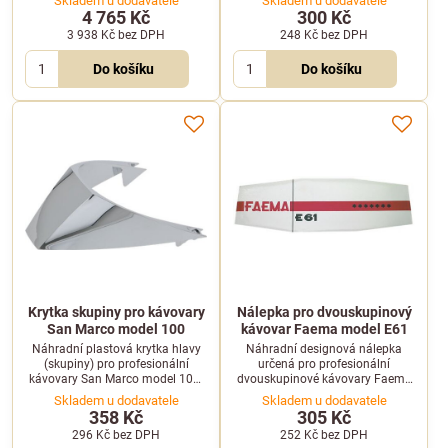
Skladem u dodavatele
Skladem u dodavatele
designu.
ústrojí a obnovu vzhledu zařízení.
4 765 Kč
300 Kč
3 938 Kč
bez DPH
248 Kč
bez DPH
Do košíku
Do košíku
Krytka skupiny pro kávovary
Nálepka pro dvouskupinový
San Marco model 100
kávovar Faema model E61
Náhradní plastová krytka hlavy
Náhradní designová nálepka
(skupiny) pro profesionální
určená pro profesionální
kávovary San Marco model 100.
dvouskupinové kávovary Faema
Chrání komponenty skupiny a
model E61. Ideální pro estetickou
Skladem u dodavatele
Skladem u dodavatele
zajišťuje čistý vzhled stroje.
renovaci vašeho kávovaru.
358 Kč
305 Kč
296 Kč
bez DPH
252 Kč
bez DPH