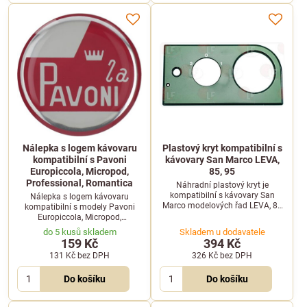
Nálepka s logem kávovaru
Plastový kryt kompatibilní s
kompatibilní s Pavoni
kávovary San Marco LEVA,
Europiccola, Micropod,
85, 95
Professional, Romantica
Náhradní plastový kryt je
kompatibilní s kávovary San
Nálepka s logem kávovaru
Marco modelových řad LEVA, 85
kompatibilní s modely Pavoni
a 95. Spolehlivě ochrání vnitřní
Europiccola, Micropod,
komponenty kávovaru.
Professional a Romantica. Ideální
do 5 kusů skladem
Skladem u dodavatele
pro rychlé obnovení originálního
159 Kč
394 Kč
vzhledu přístroje.
131 Kč
bez DPH
326 Kč
bez DPH
Do košíku
Do košíku