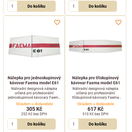
Do košíku
Do košíku
Nálepka pro jednoskupinový
Nálepka pro třískupinový
kávovar Faema model E61
kávovar Faema model E61
Náhradní designová nálepka
Náhradní designová nálepka
určená pro profesionální
určená pro profesionální
jednoskupinové kávovary Faema
třískupinové kávovary Faema
model E61. Ideální pro obnovu
model E61. Skvělá volba pro
Skladem u dodavatele
Skladem u dodavatele
vzhledu vašeho kávovaru.
obnovení původního vzhledu
305 Kč
617 Kč
stroje.
252 Kč
bez DPH
510 Kč
bez DPH
Do košíku
Do košíku