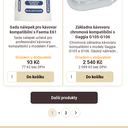
Sada nálepek pro kávovar
Základna kávovaru
kompatibilní s Faema E61
chromová kompatibilní s
Gaggia G105-G106
Sada nálepek určená pro
profesionální kávovary
Chromová základna kávovaru
kompatibilní s modelem Faema
kompatibilní s modely Gaggia
E61. Ideální pro rychlou
G105 a G106. Odolný náhradní
estetickou renovaci a obnovu
díl pro zajištění stability a
Skladem u dodavatele
Skladem u dodavatele
původního vzhledu vašeho
obnovení prémiového vzhledu
93 Kč
2 540 Kč
kávovaru.
vašeho kávovaru.
77 Kč
bez DPH
2 099 Kč
bez DPH
Do košíku
Do košíku
Další produkty
1
2