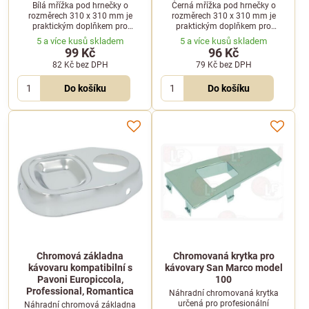
Bílá mřížka pod hrnečky o
Černá mřížka pod hrnečky o
rozměrech 310 x 310 mm je
rozměrech 310 x 310 mm je
praktickým doplňkem pro
praktickým doplňkem pro
kávovary. Slouží jako odkládací
kávovary. Slouží jako odkládací
5 a více kusů skladem
5 a více kusů skladem
plocha pro šálky během přípravy
plocha pro šálky během přípravy
99 Kč
96 Kč
kávy.
kávy.
82 Kč
bez DPH
79 Kč
bez DPH
Do košíku
Do košíku
Chromová základna
Chromovaná krytka pro
kávovaru kompatibilní s
kávovary San Marco model
Pavoni Europiccola,
100
Professional, Romantica
Náhradní chromovaná krytka
určená pro profesionální
Náhradní chromová základna