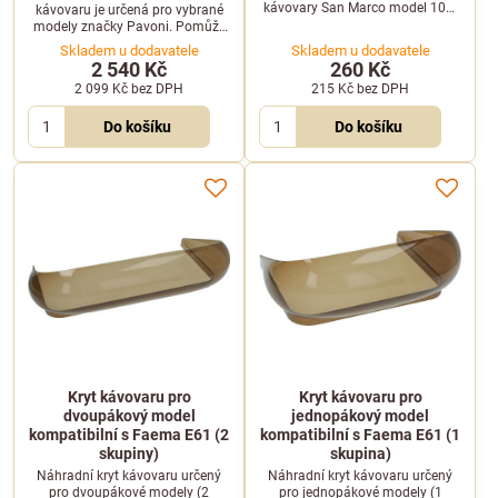
kávovary San Marco model 100.
kávovaru je určená pro vybrané
Elegantní a odolný díl pro
modely značky Pavoni. Pomůže
estetické zakončení kávovaru.
obnovit původní vzhled a
Skladem u dodavatele
Skladem u dodavatele
stabilitu vašeho přístroje.
2 540 Kč
260 Kč
2 099 Kč
bez DPH
215 Kč
bez DPH
Do košíku
Do košíku
Kryt kávovaru pro
Kryt kávovaru pro
dvoupákový model
jednopákový model
kompatibilní s Faema E61 (2
kompatibilní s Faema E61 (1
skupiny)
skupina)
Náhradní kryt kávovaru určený
Náhradní kryt kávovaru určený
pro dvoupákové modely (2
pro jednopákové modely (1