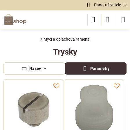
Panel uživatele
Mycí a oplachová ramena
Trysky
Název
Parametry