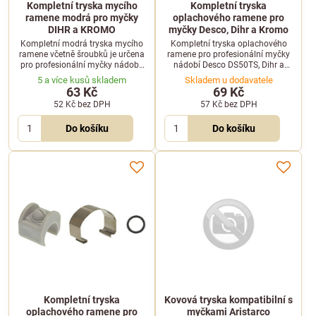
Kompletní tryska mycího
Kompletní tryska
ramene modrá pro myčky
oplachového ramene pro
DIHR a KROMO
myčky Desco, Dihr a Kromo
Kompletní modrá tryska mycího
Kompletní tryska oplachového
ramene včetně šroubků je určena
ramene pro profesionální myčky
pro profesionální myčky nádobí.
nádobí Desco DS50TS, Dihr a
Je kompatibilní s vybranými
Kromo. Zajišťuje optimální
5 a více kusů skladem
Skladem u dodavatele
modely značek DIHR a KROMO, u
rozptyl vody při oplachu.
63 Kč
69 Kč
kterých zajišťuje správnou
52 Kč
bez DPH
57 Kč
bez DPH
distribuci vody během mycího
cyklu.
Do košíku
Do košíku
Kompletní tryska
Kovová tryska kompatibilní s
oplachového ramene pro
myčkami Aristarco