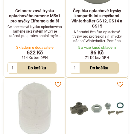
Celonerezová tryska
Čepička oplachové trysky
oplachového ramene M5x1
kompatibilní s myčkami
pro myčky Elframo a další
Winterhalter GS12, GS14 a
GS15
Celonerezová tryska oplachového
ramene se závitem M5x1 je
Náhradní čepička oplachové
určená pro profesionální myčky
trysky pro profesionální myčky
nádobí. Vhodná pro vybrané
nádobí Winterhalter. Pomáhá
modely značek Elframo, Emmepi,
správně usměrňovat proud vody
Skladem u dodavatele
5 a více kusů skladem
Komel či Sammic.
a zajišťuje optimální průběh
622 Kč
86 Kč
oplachového cyklu.
514 Kč
bez DPH
71 Kč
bez DPH
Do košíku
Do košíku