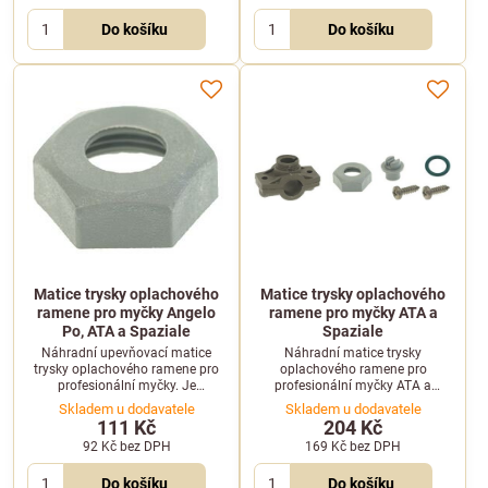
Do košíku
Do košíku
Matice trysky oplachového
Matice trysky oplachového
ramene pro myčky Angelo
ramene pro myčky ATA a
Po, ATA a Spaziale
Spaziale
Náhradní upevňovací matice
Náhradní matice trysky
trysky oplachového ramene pro
oplachového ramene pro
profesionální myčky. Je
profesionální myčky ATA a
kompatibilní se zařízeními
Spaziale. Slouží ke spolehlivému
Skladem u dodavatele
Skladem u dodavatele
Angelo Po, ATA a Spaziale.
upevnění trysky v mycím
111 Kč
204 Kč
systému.
92 Kč
bez DPH
169 Kč
bez DPH
Do košíku
Do košíku