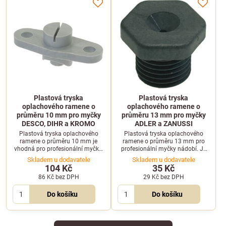
Plastová tryska
Plastová tryska
oplachového ramene o
oplachového ramene o
průměru 10 mm pro myčky
průměru 13 mm pro myčky
DESCO, DIHR a KROMO
ADLER a ZANUSSI
Plastová tryska oplachového
Plastová tryska oplachového
ramene o průměru 10 mm je
ramene o průměru 13 mm pro
vhodná pro profesionální myčky.
profesionální myčky nádobí. Je
Zajišťuje optimální rozptyl
kompatibilní s vybranými modely
Skladem u dodavatele
Skladem u dodavatele
oplachové vody u zařízení DESCO,
značek ADLER a ZANUSSI.
104 Kč
35 Kč
DIHR či KROMO.
86 Kč
bez DPH
29 Kč
bez DPH
Do košíku
Do košíku