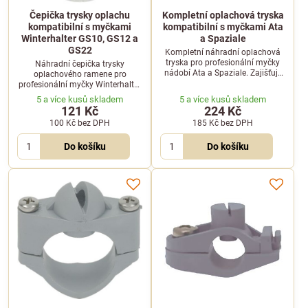
Čepička trysky oplachu
Kompletní oplachová tryska
kompatibilní s myčkami
kompatibilní s myčkami Ata
Winterhalter GS10, GS12 a
a Spaziale
GS22
Kompletní náhradní oplachová
tryska pro profesionální myčky
Náhradní čepička trysky
nádobí Ata a Spaziale. Zajišťuje
oplachového ramene pro
perfektní distribuci vody při
profesionální myčky Winterhalter
oplachu.
řady GS. Zajišťuje správný směr a
5 a více kusů skladem
5 a více kusů skladem
rozptyl oplachové vody.
121 Kč
224 Kč
100 Kč
bez DPH
185 Kč
bez DPH
Do košíku
Do košíku