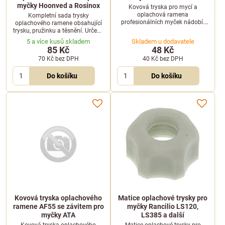
myčky Hoonved a Rosinox
Kovová tryska pro mycí a
oplachová ramena
Kompletní sada trysky
profesionálních myček nádobí.
oplachového ramene obsahující
Tento náhradní díl je kompatibilní
trysku, pružinku a těsnění. Určeno
se zařízeními značky Aristarco a
pro profesionální myčky Hoonved
5 a více kusů skladem
Skladem u dodavatele
zajišťuje správný průtok vody při
a Rosinox.
85 Kč
48 Kč
mycím cyklu.
70 Kč
bez DPH
40 Kč
bez DPH
Do košíku
Do košíku
Kovová tryska oplachového
Matice oplachové trysky pro
ramene AF55 se závitem pro
myčky Rancilio LS120,
myčky ATA
LS385 a další
Kovová tryska oplachového
Matice oplachové trysky pro