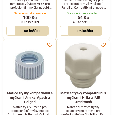
ramene se závitem AF55 pro
profesionální myčky nádobí
profesionální myčky nádobí.
Rancilio. Kompatibilní s modely
Určeno pro spolehlivý provoz
LS120, LS385, LS395, LS605,
Skladem u dodavatele
5 a více kusů skladem
zařízení značky ATA.
LT185 a LT285.
100 Kč
54 Kč
83 Kč
bez DPH
45 Kč
bez DPH
Do košíku
Do košíku
Matice trysky kompatibilní s
Matice trysky kompatibilní s
myčkami Amika, Apach a
myčkami Hilta a IME
Colged
Omniwash
Matice trysky určená pro
Náhradní matice trysky
profesionální myčky nádobí
oplachového ramene pro
Amika, Apach, Bonnet, Colged či
profesionální myčky Hilta a IME