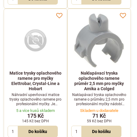
Matice trysky oplachového
Naklapávací tryska
ramene pro myčky
oplachového ramene
Elettrobar, Crystal-Line a
průměr 2,5 mm pro myčky
Hobart
Amika a Colged
Náhradní upevňovací matice
Naklapávací tryska oplachového
trysky oplachového ramene pro
ramene o průměru 2,5 mm pro
profesionální myčky. Je
profesionální myčky nádobí
kompatibilní se zařízeními
Amika, Apach, Colged a další
5 a více kusů skladem
Skladem u dodavatele
značek Elettrobar, Crystal-Line a
modely.
175 Kč
71 Kč
Hobart.
145 Kč
bez DPH
59 Kč
bez DPH
Do košíku
Do košíku