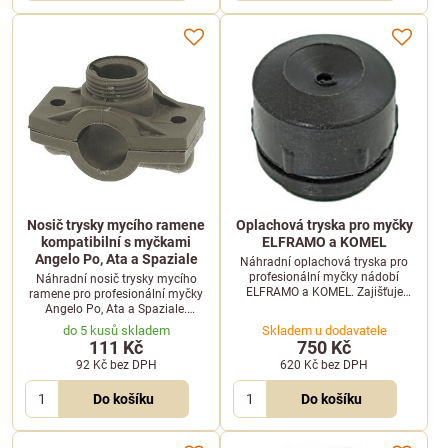
Nosič trysky mycího ramene
Oplachová tryska pro myčky
kompatibilní s myčkami
ELFRAMO a KOMEL
Angelo Po, Ata a Spaziale
Náhradní oplachová tryska pro
profesionální myčky nádobí
Náhradní nosič trysky mycího
ELFRAMO a KOMEL. Zajišťuje
ramene pro profesionální myčky
precizní rozstřik vody pro
Angelo Po, Ata a Spaziale.
dokonalé opláchnutí nádobí.
Zajišťuje stabilní a bezpečné
do 5 kusů skladem
Skladem u dodavatele
uchycení trysky.
111 Kč
750 Kč
92 Kč
bez DPH
620 Kč
bez DPH
Do košíku
Do košíku