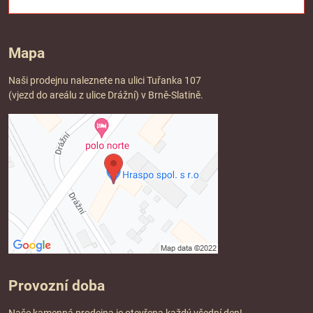
Mapa
Naši prodejnu naleznete na ulici Tuřanka 107
(vjezd do areálu z ulice Drážní) v Brně-Slatině.
Provozní doba