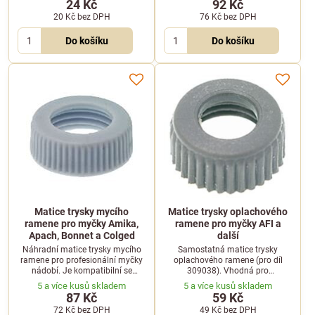
24 Kč
92 Kč
20 Kč
bez DPH
76 Kč
bez DPH
Do košíku
Do košíku
Matice trysky mycího
Matice trysky oplachového
ramene pro myčky Amika,
ramene pro myčky AFI a
Apach, Bonnet a Colged
další
Náhradní matice trysky mycího
Samostatná matice trysky
ramene pro profesionální myčky
oplachového ramene (pro díl
nádobí. Je kompatibilní se
309038). Vhodná pro
zařízeními Amika, Apach, Bonnet,
profesionální myčky AFI, Hilta,
5 a více kusů skladem
5 a více kusů skladem
Colged, Elettrobar a Eurowash.
Ime Omniwash a další.
87 Kč
59 Kč
72 Kč
bez DPH
49 Kč
bez DPH