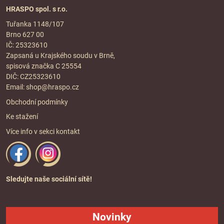
HRASPO spol. s r.o.
Tuřanka 1148/107
Brno 627 00
IČ: 25323610
Zapsaná u Krajského soudu v Brně,
spisová značka C 25554
DIČ: CZ25323610
Email:
shop@hraspo.cz
Obchodní podmínky
Ke stažení
Více info v sekci
kontakt
Sledujte naše sociální sítě!
Novinky