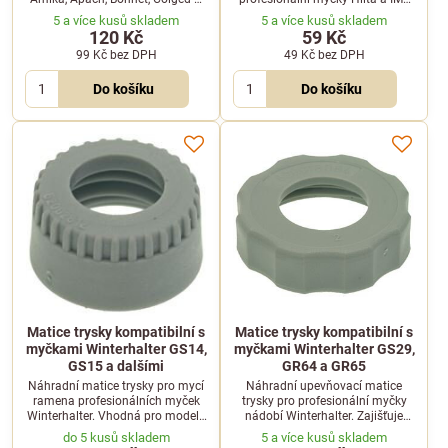
Elettrobar. Je kompatibilní s díly
Omniwash. Vhodná pro modely
5 a více kusů skladem
5 a více kusů skladem
309065, 309066 a 309067.
Hilta RB08, S22, SB08 a další.
120 Kč
59 Kč
99 Kč
bez DPH
49 Kč
bez DPH
Do košíku
Do košíku
Matice trysky kompatibilní s
Matice trysky kompatibilní s
myčkami Winterhalter GS14,
myčkami Winterhalter GS29,
GS15 a dalšími
GR64 a GR65
Náhradní matice trysky pro mycí
Náhradní upevňovací matice
ramena profesionálních myček
trysky pro profesionální myčky
Winterhalter. Vhodná pro modely
nádobí Winterhalter. Zajišťuje
GS14, GS15, GR64 a další
pevné a bezpečné uchycení trysky
do 5 kusů skladem
5 a více kusů skladem
kompatibilní zařízení.
na mycím rameni.