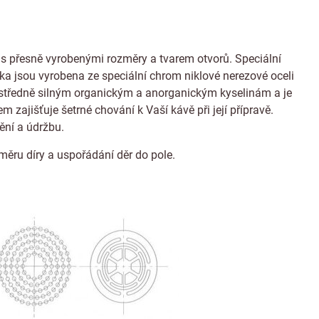
s přesně vyrobenými rozměry a tvarem otvorů. Speciální
tka jsou vyrobena ze speciální chrom niklové nerezové oceli
u, středně silným organickým a anorganickým kyselinám a je
 zajišťuje šetrné chování k Vaší kávě při její přípravě.
tění a údržbu.
růměru díry a uspořádání děr do pole.