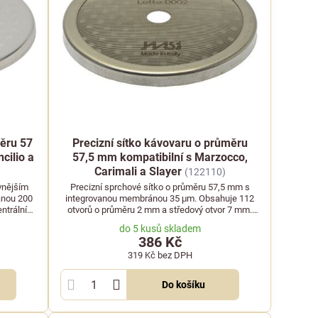
měru 57
Precizní sítko kávovaru o průměru
cilio a
57,5 mm kompatibilní s Marzocco,
Carimali a Slayer
(122110)
 vnějším
Precizní sprchové sítko o průměru 57,5 mm s
ánou 200
integrovanou membránou 35 μm. Obsahuje 112
ntrální
otvorů o průměru 2 mm a středový otvor 7 mm.
Bezzera,
Vhodné pro kávovary Marzocco, Carimali, Slayer a
do 5 kusů skladem
značky.
Synesso.
386 Kč
319 Kč
bez DPH
Do košíku