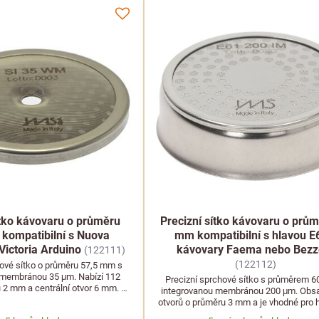
ítko kávovaru o průměru
Precizní sítko kávovaru o prů
kompatibilní s Nuova
mm kompatibilní s hlavou E
Victoria Arduino
kávovary Faema nebo Bezz
(122111)
(122112)
hové sítko o průměru 57,5 mm s
 membránou 35 μm. Nabízí 112
Precizní sprchové sítko s průměrem 
 2 mm a centrální otvor 6 mm. Je
integrovanou membránou 200 μm. Obsa
 s kávovary Nuova Simonelli a
otvorů o průměru 3 mm a je vhodné pro 
Victoria Arduino.
a kávovary Faema, Bezzera, Wega a d