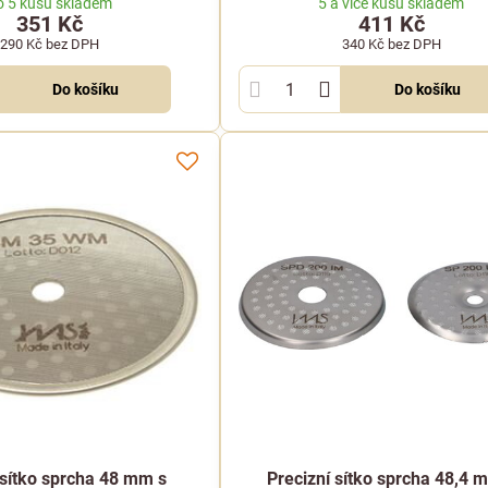
o 5 kusů skladem
5 a více kusů skladem
351 Kč
411 Kč
290 Kč
bez DPH
340 Kč
bez DPH
Do košíku
Do košíku
 sítko sprcha 48 mm s
Precizní sítko sprcha 48,4 