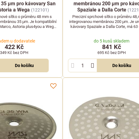
35 μm pro kávovary San
membránou 200 μm pro kávo
storia a Wega
Spaziale a Dalla Corte
(122101)
(1221
chové sítko o průměru 48 mm s
Precizní sprchové sítko o průměru 48
mbránou 35 μm. Je kompatibilní
integrovanou membránou 200 μm. Je ur
 Marco, Astoria plus4you a Wega
kávovary Spaziale a Dalla Corte, má 63 
 80 otvorů o průměru 2 mm.
středový otvor 5 mm.
adem u dodavatele
do 5 kusů skladem
422 Kč
841 Kč
349 Kč
bez DPH
695 Kč
bez DPH
Do košíku
Do košíku