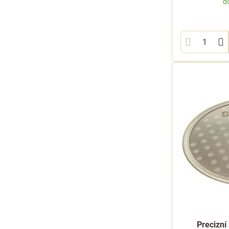
d
Precizní