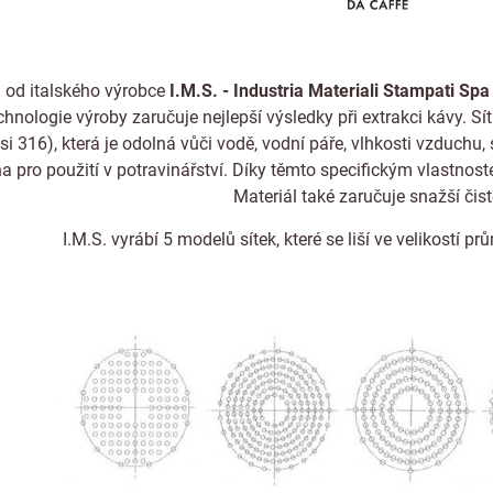
a od italského výrobce
I.M.S. - Industria Materiali Stampati Spa
hnologie výroby zaručuje nejlepší výsledky při extrakci kávy. Sí
i 316), která je odolná vůči vodě, vodní páře, vlhkosti vzduch
a pro použití v potravinářství. Díky těmto specifickým vlastnostem
Materiál také zaručuje snažší čis
I.M.S. vyrábí 5 modelů sítek, které se liší ve velikostí p