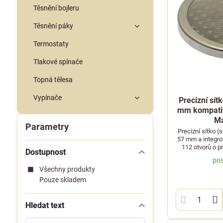
Těsnění bojleru
Těsnění páky
Termostaty
Tlakové spínače
Topná tělesa
Vypínače
Precizní sí
mm kompatibi
Ma
Parametry
Precizní sítko 
57 mm a integr
112 otvorů o p
Dostupnost
velikosti 5,
pos
Bezze
Všechny produkty
Pouze skladem
Hledat text
Prohledat