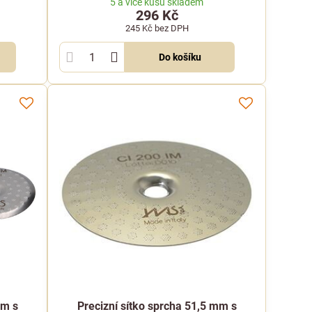
5 a více kusů skladem
296 Kč
245 Kč
bez DPH
Do košíku
mm s
Precizní sítko sprcha 51,5 mm s