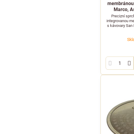
membránou 
Marco, A
Precizní spr
integrovanou me
s kávovary San
Concept, má
Skl