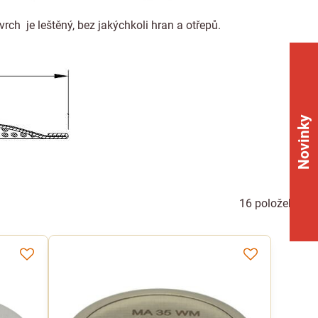
rch je leštěný, bez jakýchkoli hran a otřepů.
Novinky
16
položek