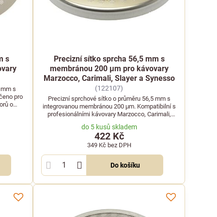
m s
Precizní sítko sprcha 56,5 mm s
vary
membránou 200 μm pro kávovary
Marzocco, Carimali, Slayer a Synesso
(122107)
5 mm s
čeno pro
Precizní sprchové sítko o průměru 56,5 mm s
orů o
integrovanou membránou 200 μm. Kompatibilní s
profesionálními kávovary Marzocco, Carimali,
Slayer a Synesso.
do 5 kusů skladem
422 Kč
349 Kč
bez DPH
Do košíku