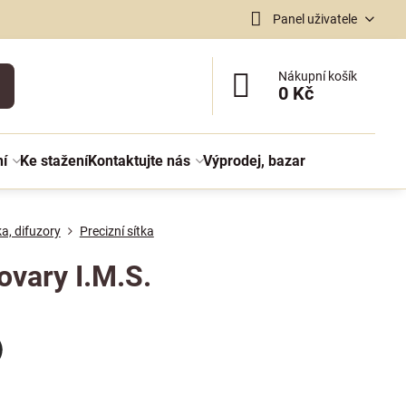
Panel uživatele
Nákupní košík
0 Kč
ní
Ke stažení
Kontaktujte nás
Výprodej, bazar
ka, difuzory
Precizní sítka
ovary I.M.S.