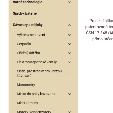
Varná technologie
Sprchy, baterie
Precizní sítk
Kávovary a mlýnky
patentovaná tec
ČSN 17 348 (Ais
Výkresy sestavení
přímo určen
Čerpadla
Čištění, údržba
Elektromagnetické ventily
Čišticí prostředky pro údržbu
kávovarů
Manometry
Miska do páky kávovaru
Mlecí kameny
Motory, kondenzátory