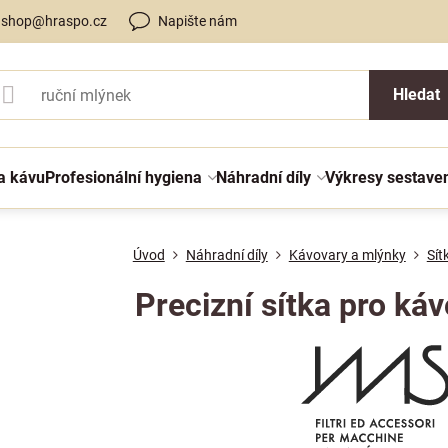
shop@hraspo.cz
Napište nám
Hledat
a kávu
Profesionální hygiena
Náhradní díly
Výkresy sestave
Úvod
Náhradní díly
Kávovary a mlýnky
Sít
Precizní sítka pro káv