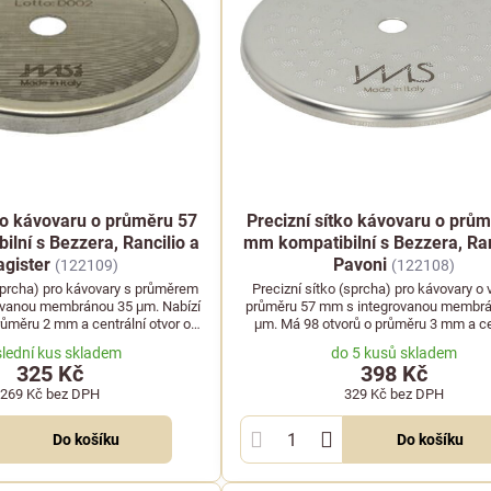
tko kávovaru o průměru 57
Precizní sítko kávovaru o prů
lní s Bezzera, Rancilio a
mm kompatibilní s Bezzera, Ran
gister
Pavoni
(122109)
(122108)
(sprcha) pro kávovary s průměrem
Precizní sítko (sprcha) pro kávovary o
ovanou membránou 35 μm. Nabízí
průměru 57 mm s integrovanou membr
růměru 2 mm a centrální otvor o
μm. Má 98 otvorů o průměru 3 mm a ce
5 mm. Kompatibilní s kávovary
otvor 5,5 mm. Je vhodné pro kávovary 
lední kus skladem
do 5 kusů skladem
ra, Rancilio a dalšími.
Rancilio, Pavoni a další kompatibilní 
325 Kč
398 Kč
269 Kč
bez DPH
329 Kč
bez DPH
Do košíku
Do košíku