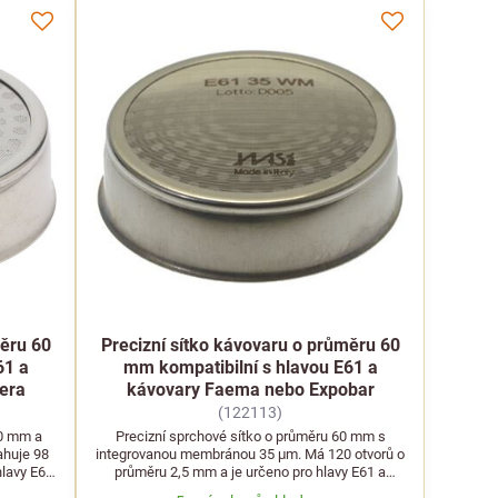
měru 60
Precizní sítko kávovaru o průměru 60
61 a
mm kompatibilní s hlavou E61 a
era
kávovary Faema nebo Expobar
(122113)
60 mm a
Precizní sprchové sítko o průměru 60 mm s
huje 98
integrovanou membránou 35 μm. Má 120 otvorů o
hlavy E61
průměru 2,5 mm a je určeno pro hlavy E61 a
alší.
kávovary Faema, Bezzera, Expobar a další.