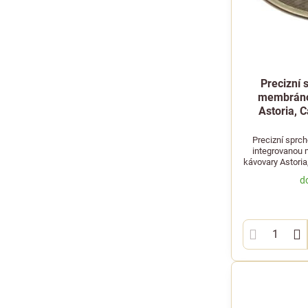
Precizní 
membráno
Astoria, C
Precizní sprc
integrovanou
kávovary Astori
d