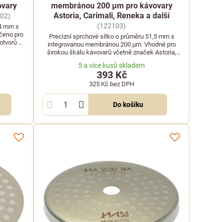
vary
membránou 200 μm pro kávovary
Astoria, Carimali, Reneka a další
02)
(122103)
,4 mm s
čeno pro
Precizní sprchové sítko o průměru 51,5 mm s
otvorů a
integrovanou membránou 200 μm. Vhodné pro
širokou škálu kávovarů včetně značek Astoria,
Carimali, Reneka a Faema.
5 a více kusů skladem
393 Kč
325 Kč
bez DPH
Do košíku