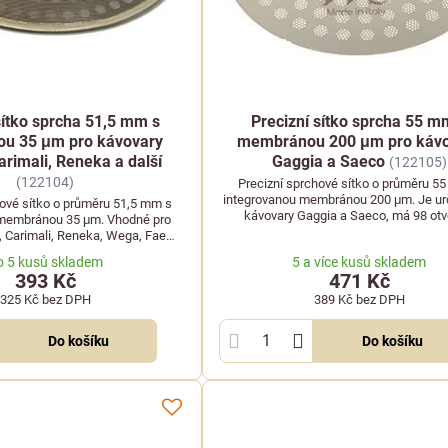
sítko sprcha 51,5 mm s
Precizní sítko sprcha 55 m
u 35 μm pro kávovary
membránou 200 μm pro kávo
arimali, Reneka a další
Gaggia a Saeco
(122105)
(122104)
Precizní sprchové sítko o průměru 5
integrovanou membránou 200 μm. Je ur
hové sítko o průměru 51,5 mm s
kávovary Gaggia a Saeco, má 98 otv
 membránou 35 μm. Vhodné pro
průměru 3 mm.
a, Carimali, Reneka, Wega, Faema
a další značky.
o 5 kusů skladem
5 a více kusů skladem
393 Kč
471 Kč
325 Kč
bez DPH
389 Kč
bez DPH
Do košíku
Do košíku