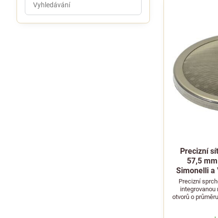
výsledky
filtru
fulltextem
Precizní s
57,5 mm 
Simonelli a 
Precizní sprc
integrovanou
otvorů o průměru
kompatibilní