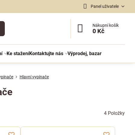
Panel uživatele
Nákupní košík
0 Kč
ní
Ke stažení
Kontaktujte nás
Výprodej, bazar
ypínače
Hlavní vypínače
ače
4
Položky