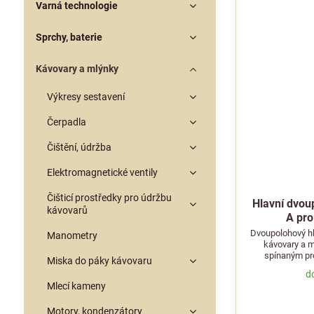
Varná technologie
Sprchy, baterie
Kávovary a mlýnky
Výkresy sestavení
Čerpadla
Čištění, údržba
Elektromagnetické ventily
Čišticí prostředky pro údržbu
Hlavní dvou
kávovarů
A pro
Dvoupolohový hl
Manometry
kávovary a ml
spínaným pr
Miska do páky kávovaru
d
Mlecí kameny
Motory, kondenzátory