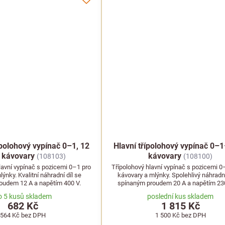
polohový vypínač 0–1, 12
Hlavní třípolohový vypínač 0–
 kávovary
kávovary
(108103)
(108100)
avní vypínač s pozicemi 0–1 pro
Třípolohový hlavní vypínač s pozicemi 
ýnky. Kvalitní náhradní díl se
kávovary a mlýnky. Spolehlivý náhradní
oudem 12 A a napětím 400 V.
spínaným proudem 20 A a napětím 23
stabilní provoz.
o 5 kusů skladem
poslední kus skladem
682 Kč
1 815 Kč
564 Kč
bez DPH
1 500 Kč
bez DPH