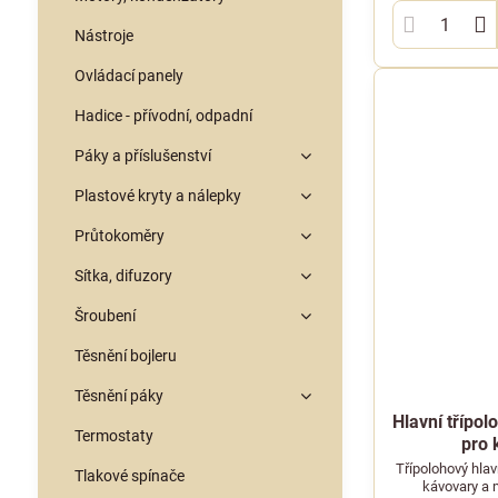
Nástroje
Ovládací panely
Hadice - přívodní, odpadní
Páky a příslušenství
Plastové kryty a nálepky
Průtokoměry
Sítka, difuzory
Šroubení
Těsnění bojleru
Těsnění páky
Hlavní třípo
Termostaty
pro 
Třípolohový hla
Tlakové spínače
kávovary a m