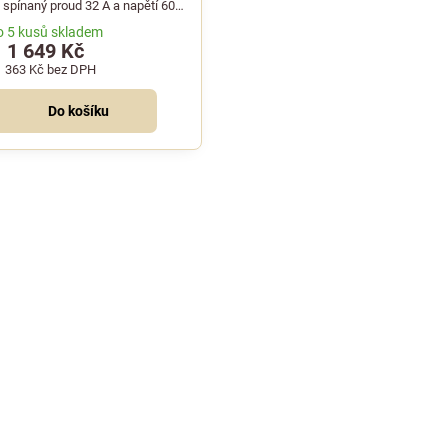
spínaný proud 32 A a napětí 600
V.
o 5 kusů skladem
1 649 Kč
1 363 Kč
bez DPH
Do košíku