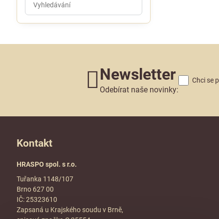
výsledky
filtru
fulltextem
Newsletter
Chci se 
Odebírat naše novinky:
Kontakt
HRASPO spol. s r.o.
Tuřanka 1148/107
Brno 627 00
IČ: 25323610
Zapsaná u Krajského soudu v Brně,