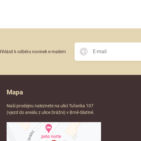
přihlásit k odběru novinek e-mailem
Mapa
Naši prodejnu naleznete na ulici Tuřanka 107
(vjezd do areálu z ulice Drážní) v Brně-Slatině.