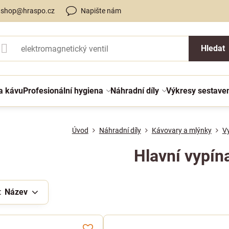
shop@hraspo.cz
Napište nám
Hledat
a kávu
Profesionální hygiena
Náhradní díly
Výkresy sestave
Úvod
Náhradní díly
Kávovary a mlýnky
V
Hlavní vypín
:
Název