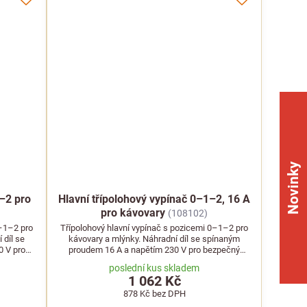
Novinky
1–2 pro
Hlavní třípolohový vypínač 0–1–2, 16 A
pro kávovary
(108102)
0–1–2 pro
Třípolohový hlavní vypínač s pozicemi 0–1–2 pro
 díl se
kávovary a mlýnky. Náhradní díl se spínaným
0 V pro
proudem 16 A a napětím 230 V pro bezpečný
provoz.
poslední kus skladem
1 062 Kč
878 Kč
bez DPH