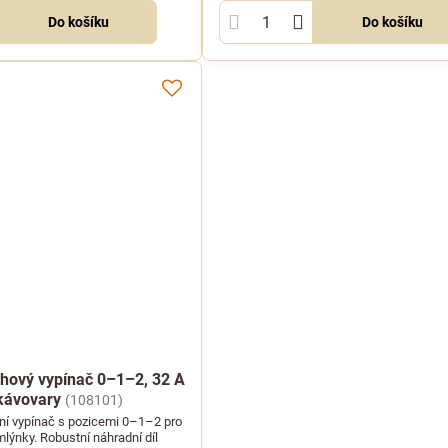
Do košíku
Do košíku
lohový vypínač 0–1–2, 32 A
kávovary
(108101)
vní vypínač s pozicemi 0–1–2 pro
lýnky. Robustní náhradní díl