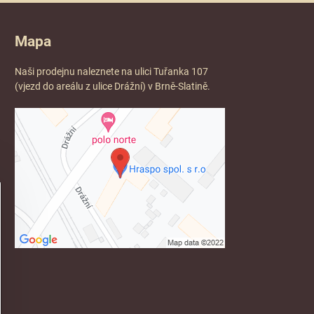
Mapa
Naši prodejnu naleznete na ulici Tuřanka 107
(vjezd do areálu z ulice Drážní) v Brně-Slatině.