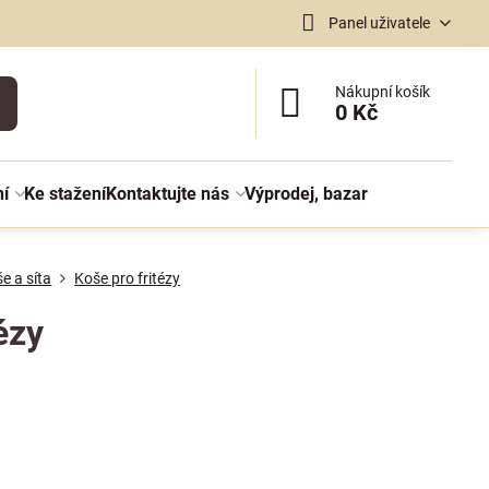
Panel uživatele
Nákupní košík
0 Kč
ní
Ke stažení
Kontaktujte nás
Výprodej, bazar
e a síta
Koše pro fritézy
ézy