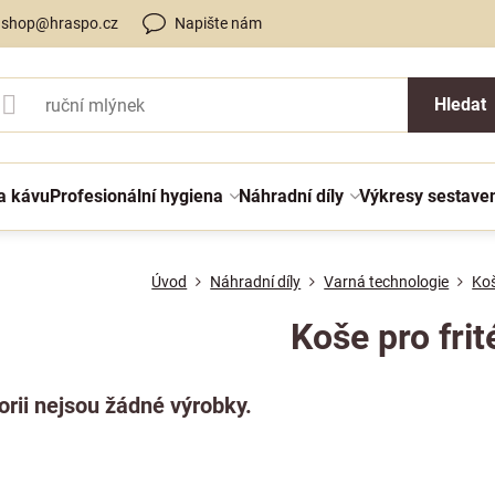
shop@hraspo.cz
Napište nám
Hledat
a kávu
Profesionální hygiena
Náhradní díly
Výkresy sestave
Úvod
Náhradní díly
Varná technologie
Koš
Koše pro frit