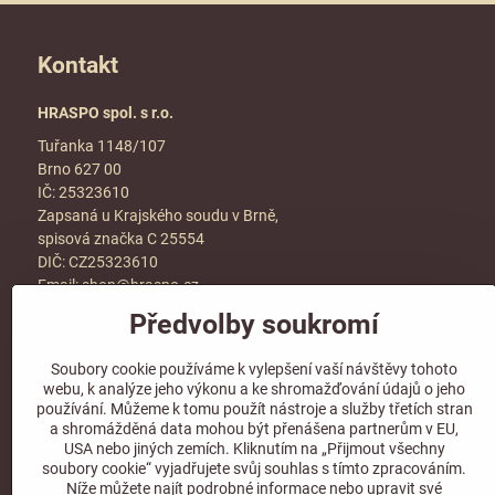
Kontakt
HRASPO spol. s r.o.
Tuřanka 1148/107
Brno 627 00
IČ: 25323610
Zapsaná u Krajského soudu v Brně,
spisová značka C 25554
DIČ: CZ25323610
Email:
shop@hraspo.cz
Předvolby soukromí
Obchodní podmínky
Ke stažení
Soubory cookie používáme k vylepšení vaší návštěvy tohoto
Více info v sekci
kontakt
webu, k analýze jeho výkonu a ke shromažďování údajů o jeho
používání. Můžeme k tomu použít nástroje a služby třetích stran
a shromážděná data mohou být přenášena partnerům v EU,
USA nebo jiných zemích. Kliknutím na „Přijmout všechny
soubory cookie“ vyjadřujete svůj souhlas s tímto zpracováním.
Sledujte naše sociální sítě!
Níže můžete najít podrobné informace nebo upravit své