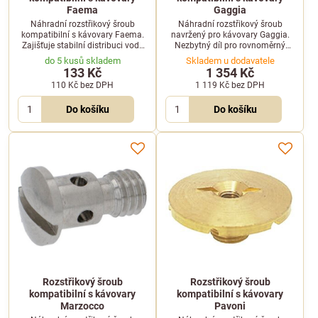
Faema
Gaggia
Náhradní rozstřikový šroub
Náhradní rozstřikový šroub
kompatibilní s kávovary Faema.
navržený pro kávovary Gaggia.
Zajišťuje stabilní distribuci vody
Nezbytný díl pro rovnoměrný
pro optimální extrakci kávy.
rozvod vody a bezproblémový
do 5 kusů skladem
Skladem u dodavatele
chod kávovaru.
133 Kč
1 354 Kč
110 Kč
bez DPH
1 119 Kč
bez DPH
Do košíku
Do košíku
Rozstřikový šroub
Rozstřikový šroub
kompatibilní s kávovary
kompatibilní s kávovary
Marzocco
Pavoni