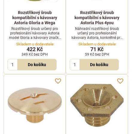
Rozstřikový šroub
Rozstřikový šroub
kompatibilní s kávovary
kompatibilní s kávovary
Astoria Gloria a Wega
Astoria Plus 4you
Rozstřikový šroub určený pro
Náhradní rozstřikový šroub
profesionální kávovary Astoria
určený pro profesionální
model Gloria a kávovary značky
kávovary Astoria, konkrétně pro
Wega.
model Plus 4you. Zajistí
Skladem u dodavatele
Skladem u dodavatele
správnou distribuci vody v hlavě
422 Kč
71 Kč
kávovaru.
349 Kč
bez DPH
59 Kč
bez DPH
Do košíku
Do košíku