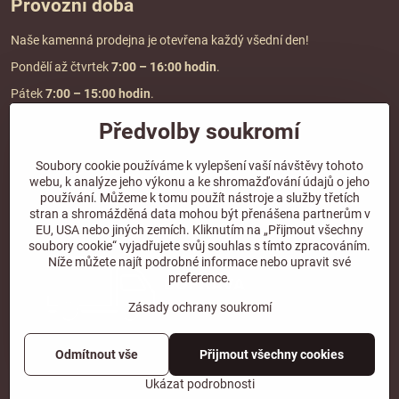
Provozní doba
Naše kamenná prodejna je otevřena každý všední den!
Pondělí až čtvrtek
7:00
– 16:00 hodin
.
Pátek
7:00 – 15:00 hodin
.
Předvolby soukromí
Doprava a platba
Soubory cookie používáme k vylepšení vaší návštěvy tohoto
webu, k analýze jeho výkonu a ke shromažďování údajů o jeho
DOPRAVA ZDARMA
používání. Můžeme k tomu použít nástroje a služby třetích
při objednávce nad
2000 Kč vč. DPH.
stran a shromážděná data mohou být přenášena partnerům v
EU, USA nebo jiných zemích. Kliknutím na „Přijmout všechny
*Nevztahuje se na paletovou přepravu.
soubory cookie“ vyjadřujete svůj souhlas s tímto zpracováním.
Níže můžete najít podrobné informace nebo upravit své
preference.
Zásady ochrany soukromí
Odmítnout vše
Přijmout všechny cookies
©
2026
Copyright
Předvolby soukromí
Zásady ochrany soukromí
Ukázat podrobnosti
Vytvořeno systémem:
ByznysWeb.cz