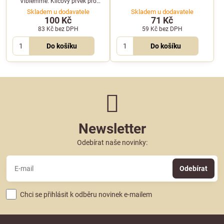
Vibiemme. Klíčový prvek pro
hlavou kávovaru.
rovnoměrný rozvod vody v hlavě
Skladem u dodavatele
Skladem u dodavatele
kávovaru.
100 Kč
71 Kč
83 Kč
bez DPH
59 Kč
bez DPH
Do košíku
Do košíku
Newsletter
Odebírat naše novinky:
Odebírat
Chci se přihlásit k odběru novinek e-mailem