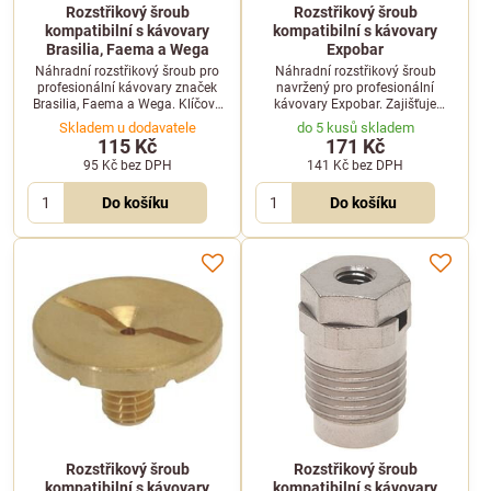
Rozstřikový šroub
Rozstřikový šroub
kompatibilní s kávovary
kompatibilní s kávovary
Brasilia, Faema a Wega
Expobar
Náhradní rozstřikový šroub pro
Náhradní rozstřikový šroub
profesionální kávovary značek
navržený pro profesionální
Brasilia, Faema a Wega. Klíčový
kávovary Expobar. Zajišťuje
díl pro optimální distribuci vody
správný rozptyl vody v hlavě
Skladem u dodavatele
do 5 kusů skladem
při extrakci.
kávovaru pro dokonalou extrakci.
115 Kč
171 Kč
95 Kč
bez DPH
141 Kč
bez DPH
Do košíku
Do košíku
Rozstřikový šroub
Rozstřikový šroub
kompatibilní s kávovary
kompatibilní s kávovary