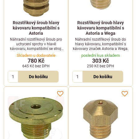
Rozstřikový šroub hlavy
Rozstřikový šroub hlavy
kávovaru kompatibilní s
kávovaru kompatibilní s
Astoria
Astoria a Wega
Náhradní rozstřikový šroub pro
Náhradní rozstřikový šroub do
uchycení sprchy v hlavě
hlavy kávovaru, kompatibilní s
kávovaru, kompatibilní se stroji
kávovary značek Astoria a Wega.
značky Astoria.
Skladem u dodavatele
poslední kus skladem
780 Kč
303 Kč
645 Kč
bez DPH
250 Kč
bez DPH
Do košíku
Do košíku