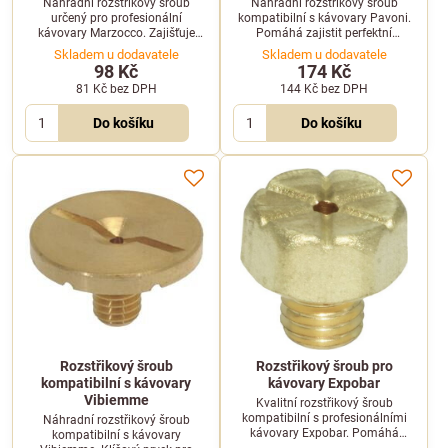
Náhradní rozstřikový šroub
Náhradní rozstřikový šroub
určený pro profesionální
kompatibilní s kávovary Pavoni.
kávovary Marzocco. Zajišťuje
Pomáhá zajistit perfektní
optimální distribuci vody ze
distribuci vody pro správnou
Skladem u dodavatele
Skladem u dodavatele
sprchy kávovaru pro správnou
extrakci.
98 Kč
174 Kč
extrakci espressa.
81 Kč
bez DPH
144 Kč
bez DPH
Do košíku
Do košíku
Rozstřikový šroub
Rozstřikový šroub pro
kompatibilní s kávovary
kávovary Expobar
Vibiemme
Kvalitní rozstřikový šroub
kompatibilní s profesionálními
Náhradní rozstřikový šroub
kávovary Expobar. Pomáhá
kompatibilní s kávovary
zajistit rovnoměrný průtok vody