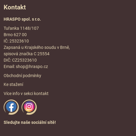
Kontakt
HRASPO spol. s r.o.
Tuřanka 1148/107
Brno 627 00
IČ: 25323610
Zapsaná u Krajského soudu v Brně,
spisová značka C 25554
DIČ: CZ25323610
Email:
shop@hraspo.cz
Obchodní podmínky
Ke stažení
Více info v sekci
kontakt
Sledujte naše sociální sítě!