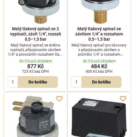
Malý tlakový spínač se 2
Malý tlakový spínač se
vypínači, závit 1/4", rozsah
závitem 1/4" a rozsahem
0,5–1,5 bar
0,5–1,5 bar
Malý tlakový spínač se dvěma
Malý tlakový spínač pro kávovary
vypínači, připojovacím závitem
s připojovacím závitem o
1/4" a provozním rozsahem tlaku
průměru 1/4" a rozsahem
0,5 až 1,5 bar.
regulace tlaku 0,5 až 1,5 bar.
do 5 kusů skladem
do 5 kusů skladem
877 Kč
484 Kč
725 Kč
bez DPH
400 Kč
bez DPH
Do košíku
Do košíku