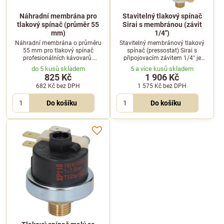
Náhradní membrána pro
Stavitelný tlakový spínač
tlakový spínač (průměr 55
Sirai s membránou (závit
mm)
1/4")
Náhradní membrána o průměru
Stavitelný membránový tlakový
55 mm pro tlakový spínač
spínač (pressostat) Sirai s
profesionálních kávovarů.
připojovacím závitem 1/4" je
Součástí balení je také těsnění
určen pro profesionální kávovary.
do 5 kusů skladem
5 a více kusů skladem
příruby tlakového spínače.
Umožňuje regulaci tlaku v
825 Kč
1 906 Kč
rozsahu 0,5 až 1,4 bar.
682 Kč
bez DPH
1 575 Kč
bez DPH
Do košíku
Do košíku