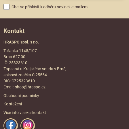
Chci se přihlásit k odběru novinek e-mailem
Kontakt
HRASPO spol. s r.o.
Tuřanka 1148/107
Brno 627 00
IČ: 25323610
Zapsaná u Krajského soudu v Brně,
spisová značka C 25554
DIČ: CZ25323610
Email:
shop@hraspo.cz
Obchodní podmínky
Ke stažení
Více info v sekci
kontakt