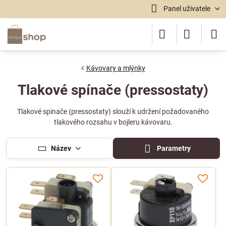
Panel uživatele
Kávovary a mlýnky
Tlakové spínače (pressostaty)
Tlakové spinače (pressostaty) slouží k udržení požadovaného
tlakového rozsahu v bojleru kávovaru.
Název
Parametry