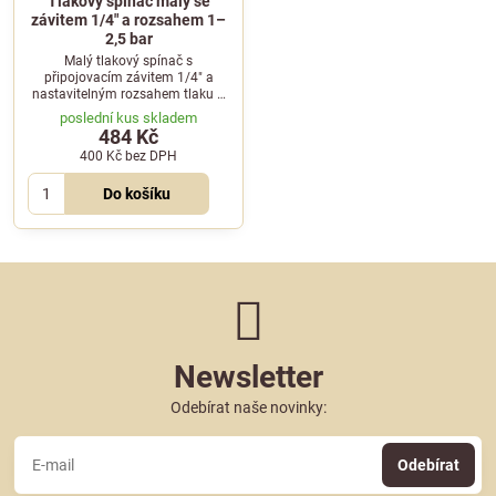
Tlakový spínač malý se
závitem 1/4" a rozsahem 1–
2,5 bar
Malý tlakový spínač s
připojovacím závitem 1/4" a
nastavitelným rozsahem tlaku 1
až 2,5 bar pro kávovary a další
poslední kus skladem
gastronomická zařízení.
484 Kč
400 Kč
bez DPH
Do košíku
Newsletter
Odebírat naše novinky:
Odebírat