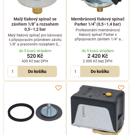
Malý tlakový spínač se
Membránový tlakový spínač
závitem 1/8" a rozsahem
Parker 1/4" (0,5–1,4 bar)
0,5–1,2 bar
Profesionální membránový
tlakový spínač Parker s
Malý tlakový spínač pro kávovary
připojovacím závitem 1/4" a
s připojovacím průměrem závitu
nastavitelným rozsahem tlaku od
1/8" a pracovním rozsahem 0,5
0,5 do 1,4 bar pro spolehlivou
až 1,2 bar.
do 5 kusů skladem
do 5 kusů skladem
regulaci v kávovarech.
520 Kč
2 420 Kč
430 Kč
bez DPH
2 000 Kč
bez DPH
Do košíku
Do košíku