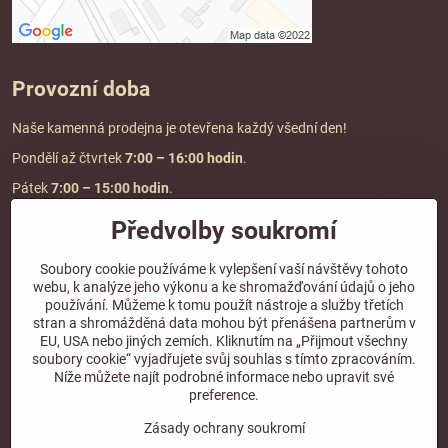
Provozní doba
Naše kamenná prodejna je otevřena každý všední den!
Pondělí až čtvrtek
7:00
– 16:00 hodin
.
Pátek
7:00 – 15:00 hodin
.
Předvolby soukromí
Doprava a platba
Soubory cookie používáme k vylepšení vaší návštěvy tohoto
webu, k analýze jeho výkonu a ke shromažďování údajů o jeho
DOPRAVA ZDARMA
používání. Můžeme k tomu použít nástroje a služby třetích
při objednávce nad
2000 Kč vč. DPH.
stran a shromážděná data mohou být přenášena partnerům v
EU, USA nebo jiných zemích. Kliknutím na „Přijmout všechny
*Nevztahuje se na paletovou přepravu.
soubory cookie“ vyjadřujete svůj souhlas s tímto zpracováním.
Níže můžete najít podrobné informace nebo upravit své
preference.
Zásady ochrany soukromí