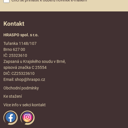
Kontakt
HRASPO spol. s r.o.
Tuřanka 1148/107
Brno 627 00
IČ: 25323610
Zapsaná u Krajského soudu v Brně,
spisová značka C 25554
DIČ: CZ25323610
Email:
shop@hraspo.cz
Obchodní podmínky
Ke stažení
Více info v sekci
kontakt