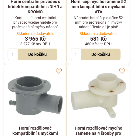
Horní centrální přivaděč s
Horní čep mycího ramene 52
hřídelí kompatibilní s DIHR a
mm kompatibilní s myčkami
KROMO
ATA
Kompletní horní centrální
Náhradní horní čep o délce 52
přivaděč včetně hřídele pro
mm pro profesionální myčky
profesionální myčky nádobí.
nádobí. Tento díl je plně
Vhodný pro vybrané modely
kompatibilní se zařízeními
Skladem u dodavatele
Skladem u dodavatele
značek DIHR a KROMO.
značky ATA.
3 965 Kč
581 Kč
3 277 Kč
bez DPH
480 Kč
bez DPH
Do košíku
Do košíku
Horní rozdělovač
Horní rozdělovač mycího
kompatibilní s myčkami
ramene na 4 šrouby pro