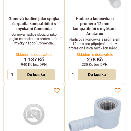
Gumová hadice jako spojka
Hadice a koncovka o
čerpadla kompatibilní s
průměru 12 mm
myčkami Comenda
kompatibilní s myčkami
Aristarco
Gumová hadice sloužící jako
spojka čerpadla pro profesionální
Hadicová koncovka s průměrem
myčky nádobí Comenda.
12 mm pro připojení hadic v
Zajišťuje spolehlivé a pružné
profesionálních myčkách nádobí.
propojení v mycím systému.
Vhodná pro vybrané modely
Skladem u dodavatele
Skladem u dodavatele
značky Aristarco.
1 137 Kč
278 Kč
940 Kč
bez DPH
230 Kč
bez DPH
Do košíku
Do košíku