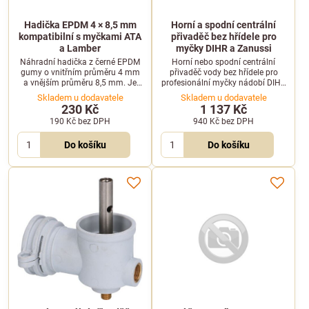
Hadička EPDM 4 × 8,5 mm
Horní a spodní centrální
kompatibilní s myčkami ATA
přivaděč bez hřídele pro
a Lamber
myčky DIHR a Zanussi
Náhradní hadička z černé EPDM
Horní nebo spodní centrální
gumy o vnitřním průměru 4 mm
přivaděč vody bez hřídele pro
a vnějším průměru 8,5 mm. Je
profesionální myčky nádobí DIHR
kompatibilní s profesionálními
a Zanussi. Vhodný pro modely
Skladem u dodavatele
Skladem u dodavatele
myčkami značek ATA a Lamber.
řady DS, GS, HT a další.
230 Kč
1 137 Kč
190 Kč
bez DPH
940 Kč
bez DPH
Do košíku
Do košíku