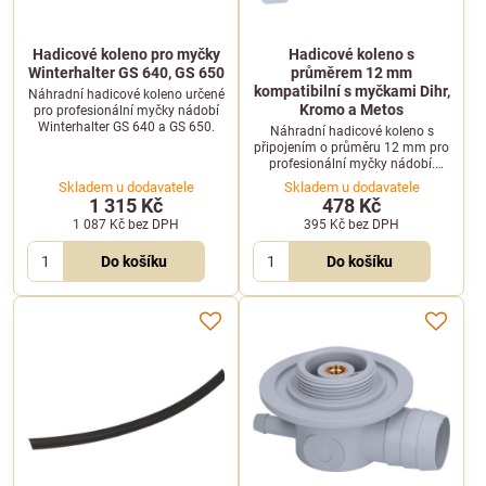
Hadicové koleno pro myčky
Hadicové koleno s
Winterhalter GS 640, GS 650
průměrem 12 mm
kompatibilní s myčkami Dihr,
Náhradní hadicové koleno určené
Kromo a Metos
pro profesionální myčky nádobí
Winterhalter GS 640 a GS 650.
Náhradní hadicové koleno s
připojením o průměru 12 mm pro
profesionální myčky nádobí.
Kompatibilní se značkami Dihr,
Skladem u dodavatele
Skladem u dodavatele
Kromo a Metos.
1 315 Kč
478 Kč
1 087 Kč
bez DPH
395 Kč
bez DPH
Do košíku
Do košíku