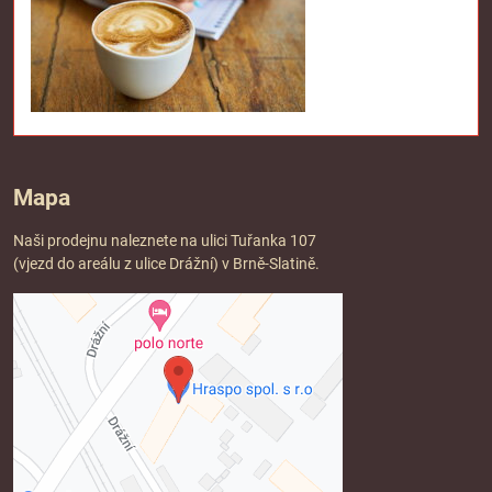
Mapa
Naši prodejnu naleznete na ulici Tuřanka 107
(vjezd do areálu z ulice Drážní) v Brně-Slatině.