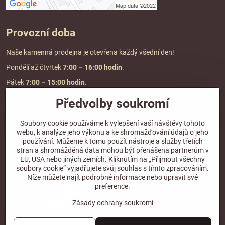
Provozní doba
Naše kamenná prodejna je otevřena každý všední den!
Pondělí až čtvrtek
7:00
– 16:00 hodin
.
Pátek
7:00 – 15:00 hodin
.
Předvolby soukromí
Doprava a platba
Soubory cookie používáme k vylepšení vaší návštěvy tohoto
webu, k analýze jeho výkonu a ke shromažďování údajů o jeho
DOPRAVA ZDARMA
používání. Můžeme k tomu použít nástroje a služby třetích
při objednávce nad
2000 Kč vč. DPH.
stran a shromážděná data mohou být přenášena partnerům v
EU, USA nebo jiných zemích. Kliknutím na „Přijmout všechny
*Nevztahuje se na paletovou přepravu.
soubory cookie“ vyjadřujete svůj souhlas s tímto zpracováním.
Níže můžete najít podrobné informace nebo upravit své
preference.
Zásady ochrany soukromí