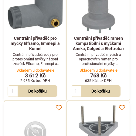
Centrální přivaděč pro
Centrální přivaděč ramen
myčky Elframo, Emmepi a
kompatibilní s myčkami
Komel
Amika, Colged a Elettrobar
Centrální přivaděč vody pro
Centrální přivaděč mycích a
profesionální myčky nádobí
oplachových ramen pro
značek Elframo, Emmepi a
profesionální myčky.
Komel. Zajišťuje bezproblémový
Kompatibilní se zařízeními
Skladem u dodavatele
Skladem u dodavatele
přívod vody do mycích ramen a
Amika, Apach, Colged, Elettrobar,
3 612 Kč
768 Kč
stabilní výkon mytí.
Eurowash a Wolk.
2 985 Kč
bez DPH
635 Kč
bez DPH
Do košíku
Do košíku