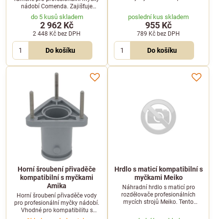
kompatibilní se zařízeními
nádobí Comenda. Zajišťuje
značek Dihr a Zanussi.
bezchybný rozvod vody pro
do 5 kusů skladem
poslední kus skladem
dokonalý oplach nádobí.
2 962 Kč
955 Kč
2 448 Kč
bez DPH
789 Kč
bez DPH
Do košíku
Do košíku
Horní šroubení přivaděče
Hrdlo s maticí kompatibilní s
kompatibilní s myčkami
myčkami Meiko
Amika
Náhradní hrdlo s maticí pro
rozdělovače profesionálních
Horní šroubení přivaděče vody
mycích strojů Meiko. Tento
pro profesionální myčky nádobí.
spolehlivý díl zajišťuje pevné a
Vhodné pro kompatibilitu s
těsné spojení v mycím systému.
modely Amika 101XL a 102XL.