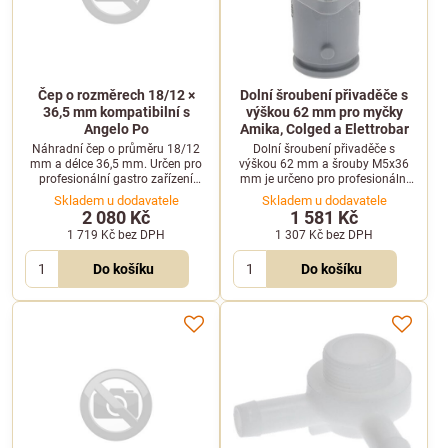
Čep o rozměrech 18/12 ×
Dolní šroubení přivaděče s
36,5 mm kompatibilní s
výškou 62 mm pro myčky
Angelo Po
Amika, Colged a Elettrobar
Náhradní čep o průměru 18/12
Dolní šroubení přivaděče s
mm a délce 36,5 mm. Určen pro
výškou 62 mm a šrouby M5x36
profesionální gastro zařízení
mm je určeno pro profesionální
značky Angelo Po.
myčky nádobí. Vhodné je pro
Skladem u dodavatele
Skladem u dodavatele
vybrané modely značek Amika,
2 080 Kč
1 581 Kč
Colged, Elettrobar a dalších.
1 719 Kč
bez DPH
1 307 Kč
bez DPH
Do košíku
Do košíku