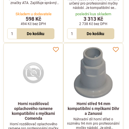
značky ATA. Zajišťuje správný
určený pro profesionální myčky
rozvod vody v horní části mycí
nádobí. Je kompatibilní se
komory.
zařízeními značek DESCO,
Skladem u dodavatele
poslední kus skladem
ELFRAMO, EMMEPI a KOMEL,
598 Kč
3 313 Kč
například s modely DESCO LP35
494 Kč
bez DPH
2 738 Kč
bez DPH
a LP39.
Do košíku
Do košíku
Horní rozdělovač
Horní střed 94 mm
oplachového ramene
kompatibilní s myčkami Dihr
kompatibilní s myčkami
a Zanussi
Comenda
Náhradní díl horní střed o
rozměru 94 mm pro profesionální
Horní rozdělovač oplachového
myčky nádobí. Je plně
ramene pro profesionální myčky