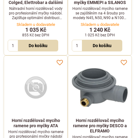
Colged, Elettrobar a dalšími
myčky EMMEPI a SILANOS
Náhradní horní rozdělovač vody
Horní rozdělovač mycího ramene
pro profesionální myčky nádobí.
se zajištěním na 4 šrouby pro
Zajišťuje optimální distribuci
modely N45, N50, N90 a N1000.
vody a správný tlak v horní části
Kompatibilní s myčkami EMMEPI,
Skladem u dodavatele
Skladem u dodavatele
mycí komory.
SILANOS, GIGA a dalšími.
1 035 Kč
1 240 Kč
855 Kč
bez DPH
1 025 Kč
bez DPH
Do košíku
Do košíku
Horní rozdělovač mycího
Horní rozdělovač mycího
ramene pro myčky ATA
ramene pro myčky DESCO a
ELFRAMO
Horní rozdělovač mycího ramene
pro profesionální myčky nádobí
Horní rozdělovač mycího ramene