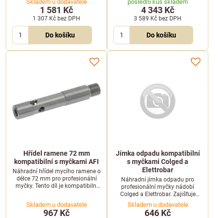
Skladem u dodavatele
poslední kus skladem
1 581 Kč
4 343 Kč
1 307 Kč
bez DPH
3 589 Kč
bez DPH
Do košíku
Do košíku
Hřídel ramene 72 mm
Jímka odpadu kompatibilní
kompatibilní s myčkami AFI
s myčkami Colged a
Elettrobar
Náhradní hřídel mycího ramene o
délce 72 mm pro profesionální
Náhradní jímka odpadu pro
myčky. Tento díl je kompatibilní
profesionální myčky nádobí
se zařízeními AFI, například s
Colged a Elettrobar. Zajišťuje
modely A35, A35Z2 a A36.
spolehlivý odtok odpadní vody ze
Skladem u dodavatele
Skladem u dodavatele
stroje.
967 Kč
646 Kč