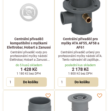
Centrální přivaděč
Centrální přivaděč pro
kompatibilní s myčkami
myčky ATA AF55, AF58 a
Elettrobar, Hobart a Zanussi
AF61
Centrální přivaděč vody pro
Centrální přivaděč určený pro
profesionální myčky nádobí
profesionální myčky nádobí ATA.
Elettrobar, Hobart a Zanussi.
Tento náhradní díl zajišťuje
Zajišťuje spolehlivý přívod vody
spolehlivý rozvod vody v mycím
do 5 kusů skladem
poslední kus skladem
do systému.
systému a je kompatibilní s
1 428 Kč
2 178 Kč
vybranými modely řady AF a AL.
1 180 Kč
bez DPH
1 800 Kč
bez DPH
Do košíku
Do košíku