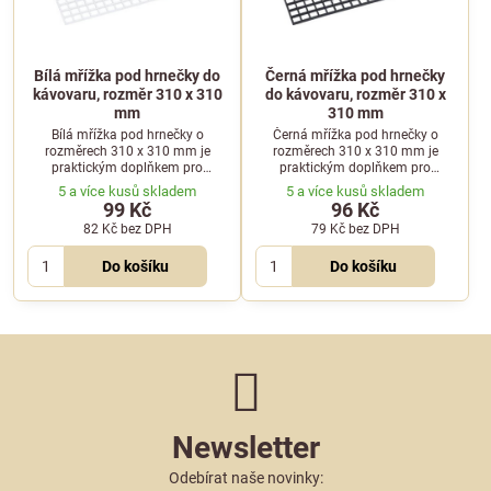
Bílá mřížka pod hrnečky do
Černá mřížka pod hrnečky
kávovaru, rozměr 310 x 310
do kávovaru, rozměr 310 x
mm
310 mm
Bílá mřížka pod hrnečky o
Černá mřížka pod hrnečky o
rozměrech 310 x 310 mm je
rozměrech 310 x 310 mm je
praktickým doplňkem pro
praktickým doplňkem pro
kávovary. Slouží jako odkládací
kávovary. Slouží jako odkládací
5 a více kusů skladem
5 a více kusů skladem
plocha pro šálky během přípravy
plocha pro šálky během přípravy
99 Kč
96 Kč
kávy.
kávy.
82 Kč
bez DPH
79 Kč
bez DPH
Do košíku
Do košíku
Newsletter
Odebírat naše novinky: