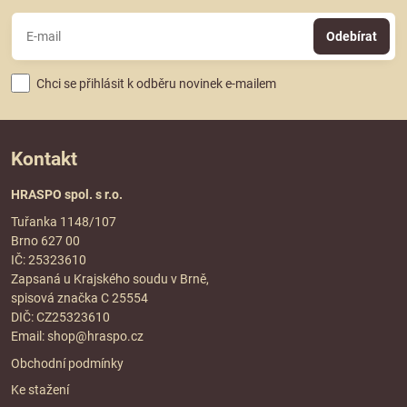
Odebírat
Chci se přihlásit k odběru novinek e-mailem
Kontakt
HRASPO spol. s r.o.
Tuřanka 1148/107
Brno 627 00
IČ: 25323610
Zapsaná u Krajského soudu v Brně,
spisová značka C 25554
DIČ: CZ25323610
Email:
shop@hraspo.cz
Obchodní podmínky
Ke stažení