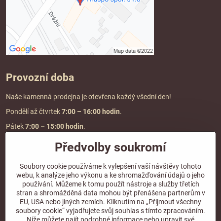
Provozní doba
Naše kamenná prodejna je otevřena každý všední den!
Pondělí až čtvrtek
7:00
– 16:00 hodin
.
Pátek
7:00 – 15:00 hodin
.
Předvolby soukromí
Doprava a platba
Soubory cookie používáme k vylepšení vaší návštěvy tohoto
webu, k analýze jeho výkonu a ke shromažďování údajů o jeho
DOPRAVA ZDARMA
používání. Můžeme k tomu použít nástroje a služby třetích
při objednávce nad
2000 Kč vč. DPH.
stran a shromážděná data mohou být přenášena partnerům v
EU, USA nebo jiných zemích. Kliknutím na „Přijmout všechny
*Nevztahuje se na paletovou přepravu.
soubory cookie“ vyjadřujete svůj souhlas s tímto zpracováním.
Níže můžete najít podrobné informace nebo upravit své