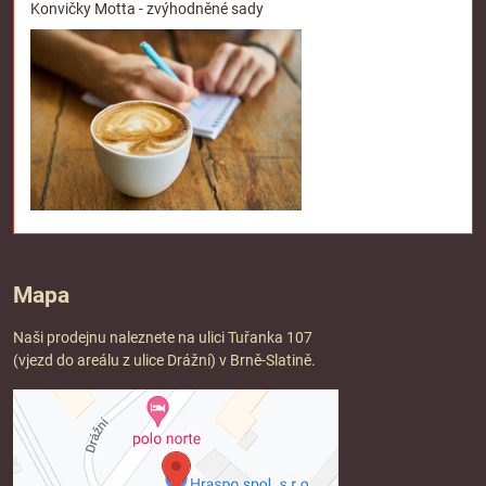
Konvičky Motta - zvýhodněné sady
Mapa
Naši prodejnu naleznete na ulici Tuřanka 107
(vjezd do areálu z ulice Drážní) v Brně-Slatině.