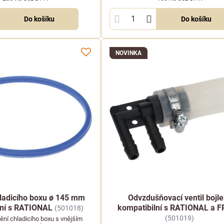
Do košíku
Do košíku
NOVINKA
ladicího boxu ø 145 mm
Odvzdušňovací ventil bojle
lní s RATIONAL
kompatibilní s RATIONAL a 
(501018)
(501019)
ění chladicího boxu s vnějším