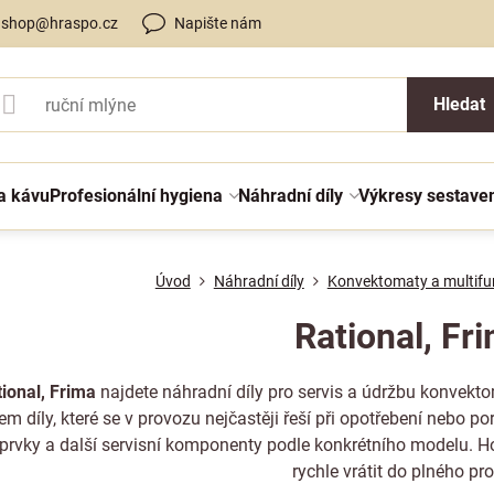
shop@hraspo.cz
Napište nám
Hledat
a kávu
Profesionální hygiena
Náhradní díly
Výkresy sestave
Úvod
Náhradní díly
Konvektomaty a multifu
Rational, Fr
tional, Frima
najdete náhradní díly pro servis a údržbu konvekto
em díly, které se v provozu nejčastěji řeší při opotřebení nebo poruš
 prvky a další servisní komponenty podle konkrétního modelu. Hod
rychle vrátit do plného pr