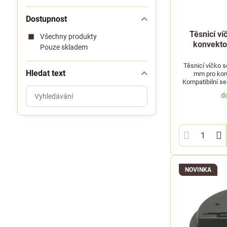
Dostupnost
Těsnicí ví
Všechny produkty
konvekto
Pouze skladem
Těsnicí víčko s
Hledat text
mm pro konv
Kompatibilní s
Prohledat
d
výsledky
filtru
fulltextem
NOVINKA