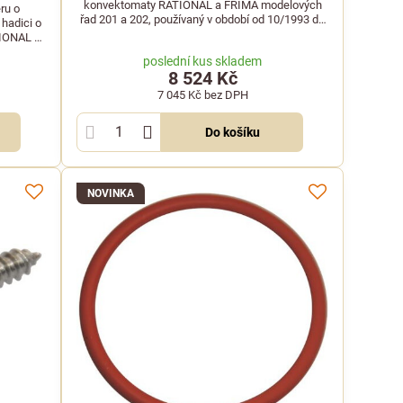
konvektomaty RATIONAL a FRIMA modelových
ru o
řad 201 a 202, používaný v období od 10/1993 do
hadici o
11/2009.
TIONAL a
poslední kus skladem
8 524 Kč
7 045 Kč
bez DPH
Do košíku
NOVINKA