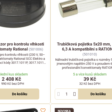
zor pro kontrolu vlhkosti
Trubičková pojistka 5x20 mm, 
tomaty Rational
6,3 A kompatibilní s RATIO
(501006)
(501010)
pro kontrolu vlhkosti (230 V, 50–
ektomaty Rational SCC Elektro a
Náhradní trubičková pojistka s rozměry
ací kódy 3017.1011P, 3017.1011 a
jmenovitým napětím 250 V a proudem 6
LF: 3320258.
profesionální konvektomaty RATIO
lední kus skladem
5 a více kusů skladem
2 408 Kč
39 Kč
1 990 Kč
bez DPH
32 Kč
bez DPH
Do košíku
Do košíku
NOVINKA