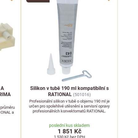
 A
Silikon v tubě 190 ml kompatibilní s
FRIMA
RATIONAL
(501016)
Profesionální silikon v tubě o objemu 190 ml je
určen pro spolehlivé utěsnění a servisní opravy
o průměru
profesionálních konvektomatů RATIONAL.
TIONAL a
poslední kus skladem
1 851 Kč
1 530 Kč
bez DPH