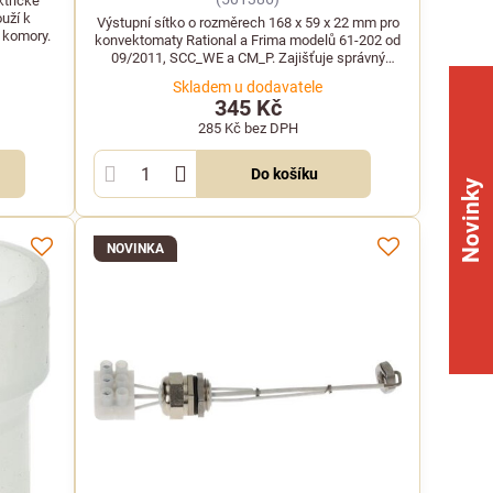
ktrické
uží k
Výstupní sítko o rozměrech 168 x 59 x 22 mm pro
 komory.
konvektomaty Rational a Frima modelů 61-202 od
09/2011, SCC_WE a CM_P. Zajišťuje správný
odtok a filtraci nečistot.
Skladem u dodavatele
345 Kč
285 Kč
bez DPH
Do košíku
Novinky
NOVINKA