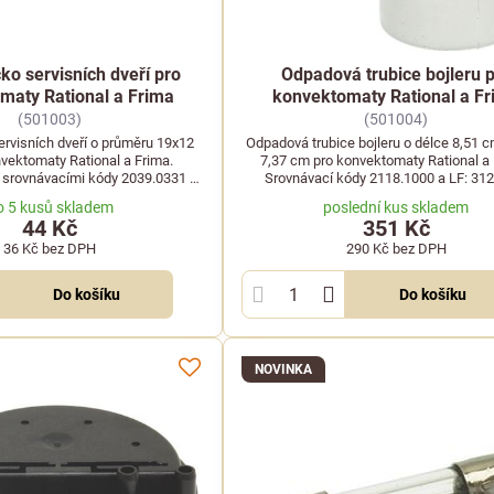
čko servisních dveří pro
Odpadová trubice bojleru 
maty Rational a Frima
konvektomaty Rational a F
(501003)
(501004)
ervisních dveří o průměru 19x12
Odpadová trubice bojleru o délce 8,51 c
ektomaty Rational a Frima.
7,37 cm pro konvektomaty Rational a 
e srovnávacími kódy 2039.0331 a
Srovnávací kódy 2118.1000 a LF: 31
LF: 7150218.
o 5 kusů skladem
poslední kus skladem
44 Kč
351 Kč
36 Kč
bez DPH
290 Kč
bez DPH
Do košíku
Do košíku
NOVINKA