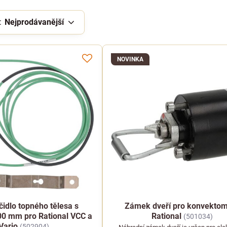
:
Nejprodávanější
NOVINKA
čidlo topného tělesa s
Zámek dveří pro konvekto
0 mm pro Rational VCC a
Rational
(501034)
iVario
(502904)