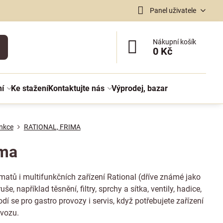
Panel uživatele
Nákupní košík
0 Kč
ní
Ke stažení
Kontaktujte nás
Výprodej, bazar
nkce
RATIONAL, FRIMA
ima
matů i multifunkčních zařízení Rational (dříve známé jako
e, například těsnění, filtry, sprchy a sítka, ventily, hadice,
í se pro gastro provozy i servis, když potřebujete zařízení
ovozu.