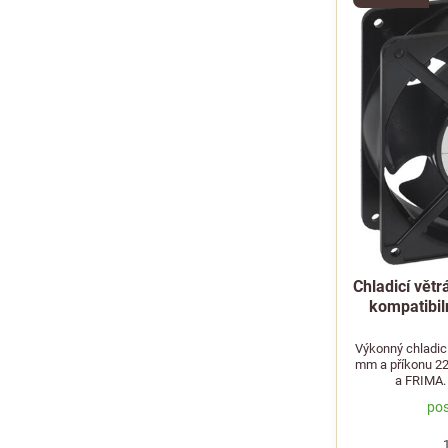
Chladicí vět
kompatibi
Výkonný chladic
mm a příkonu 2
a FRIMA. 
pos