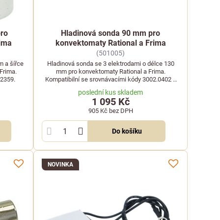
pro
Hladinová sonda 90 mm pro
rima
konvektomaty Rational a Frima
(501005)
m a šířce
Hladinová sonda se 3 elektrodami o délce 130
Frima.
mm pro konvektomaty Rational a Frima.
22359.
Kompatibilní se srovnávacími kódy 3002.0402 a
LF: 3341052.
poslední kus skladem
1 095 Kč
905 Kč
bez DPH
Do košíku
NOVINKA