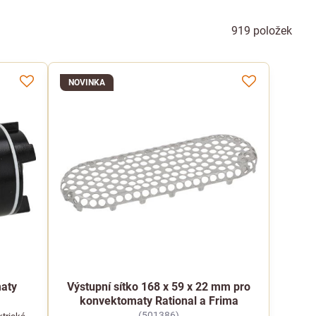
919
položek
NOVINKA
maty
Výstupní sítko 168 x 59 x 22 mm pro
konvektomaty Rational a Frima
(501386)