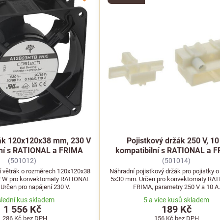
rák 120x120x38 mm, 230 V
Pojistkový držák 250 V, 10
lní s RATIONAL a FRIMA
kompatibilní s RATIONAL a 
(501012)
(501014)
í větrák o rozměrech 120x120x38
Náhradní pojistkový držák pro pojistky 
2 W pro konvektomaty RATIONAL
5x30 mm. Určen pro konvektomaty RA
Určen pro napájení 230 V.
FRIMA, parametry 250 V a 10 A.
lední kus skladem
5 a více kusů skladem
1 556 Kč
189 Kč
1 286 Kč
bez DPH
156 Kč
bez DPH