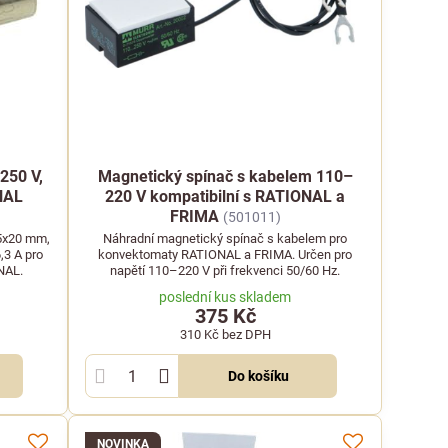
250 V,
Magnetický spínač s kabelem 110–
NAL
220 V kompatibilní s RATIONAL a
FRIMA
(501011)
 5x20 mm,
Náhradní magnetický spínač s kabelem pro
,3 A pro
konvektomaty RATIONAL a FRIMA. Určen pro
NAL.
napětí 110–220 V při frekvenci 50/60 Hz.
poslední kus skladem
375 Kč
310 Kč
bez DPH
Do košíku
NOVINKA