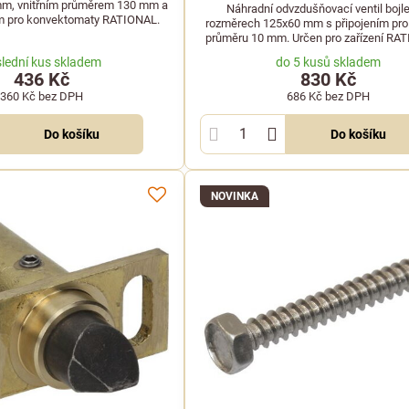
m, vnitřním průměrem 130 mm a
Náhradní odvzdušňovací ventil bojle
m pro konvektomaty RATIONAL.
rozměrech 125x60 mm s připojením pro 
průměru 10 mm. Určen pro zařízení RA
FRIMA.
lední kus skladem
do 5 kusů skladem
436 Kč
830 Kč
360 Kč
bez DPH
686 Kč
bez DPH
Do košíku
Do košíku
NOVINKA