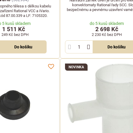
Náhradní zámek dveří je určen pro ele
konvektomaty Rational řady SCC. Slo
 topného tělesa s délkou kabelu
bezpečnému a pevnému uzavření varné
ařízení Rational VCC a iVario.
kód 87.00.339 a LF: 7105320.
o 5 kusů skladem
do 5 kusů skladem
1 511 Kč
2 698 Kč
1 249 Kč
bez DPH
2 230 Kč
bez DPH
Do košíku
Do košíku
NOVINKA